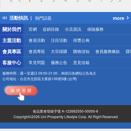
詐騙網頁！請小心！
得獎公告
活動快訊
more
熱門話題
銀行優惠
關於我們
官網
促銷目錄
分店資訊
保險服務
偏遠地區配送
詐騙網頁！請小心！
主題活動
會員活動
注目活動
得獎公佈
會員專區
會員專區
大宗採購
購物須知
會員服務條款
隱
客服中心
常見問題
服務公告
意見信箱
服務時間：
週一至週日 09:00-21:00，例假日依網站公告為主
公司地址：
台北市北投區大業路136號5樓 (台灣)
食品業者登錄字號 A-122662550-00000-6
Copyright©2026 Uni-Prosperity Lifestyle Corp. All Right Reserved