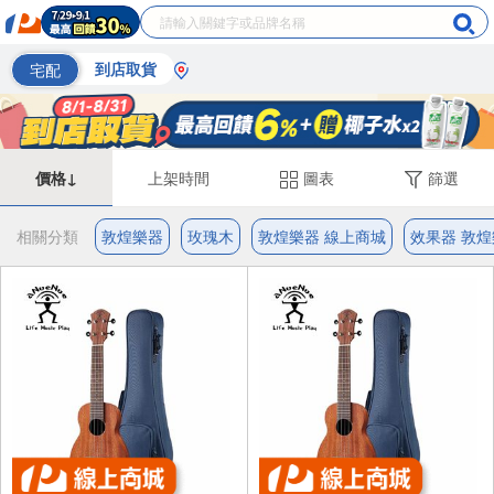
宅配
到店取貨
價格↓
上架時間
圖表
篩選
相關分類
敦煌樂器
玫瑰木
敦煌樂器 線上商城
效果器 敦