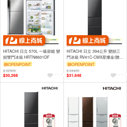
HITACHI 日立 570L 一級節能 變
HITACHI 日立 394公升 變頻三
頻雙門冰箱 HRTN8601DF
門冰箱 RV41C-CMX星燦金/贈循
環扇
贈OPENPOINT
贈OPENPOINT
$ 32900
$ 34400
$30,268
$31,648