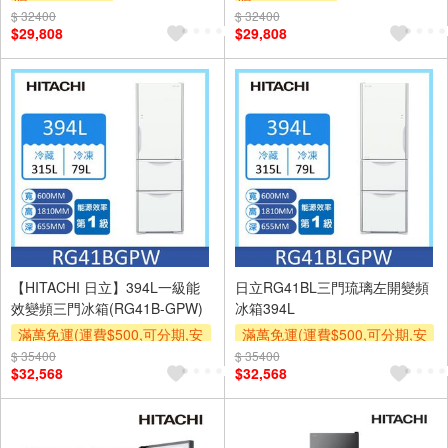
$ 32400
$ 32400
$29,808
$29,808
【HITACHI 日立】394L一級能
日立RG41BL三門琉璃左開變頻
效變頻三門冰箱(RG41B-GPW)
冰箱394L
滿萬免運(運費$500,可分期,安
滿萬免運(運費$500,可分期,安
裝跨區費另計,單品未滿1萬元
裝跨區費另計,單品未滿1萬元
$ 35400
$ 35400
$32,568
$32,568
及使用6期以上分期0利率,需付
及使用6期以上分期0利率,需付
基本安裝運費)
基本安裝運費)