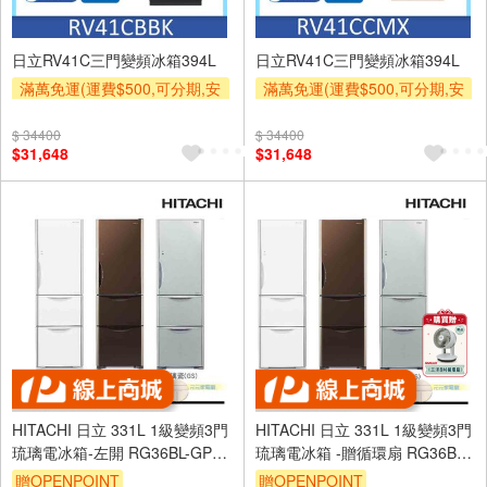
日立RV41C三門變頻冰箱394L
日立RV41C三門變頻冰箱394L
滿萬免運(運費$500,可分期,安
滿萬免運(運費$500,可分期,安
裝跨區費另計,單品未滿1萬元
裝跨區費另計,單品未滿1萬元
及使用6期以上分期0利率,需付
及使用6期以上分期0利率,需付
$ 34400
$ 34400
$31,648
$31,648
基本安裝運費)
基本安裝運費)
HITACHI 日立 331L 1級變頻3門
HITACHI 日立 331L 1級變頻3門
琉璃電冰箱-左開 RG36BL-GPW
琉璃電冰箱 -贈循環扇 RG36B-
琉璃白
GPW琉璃白
贈OPENPOINT
贈OPENPOINT