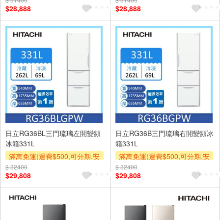
$28,888
$28,888
基本安裝運費)
基本安裝運費)
日立RG36BL三門琉璃左開變頻
日立RG36B三門琉璃右開變頻冰
冰箱331L
箱331L
滿萬免運(運費$500,可分期,安
滿萬免運(運費$500,可分期,安
裝跨區費另計,單品未滿1萬元
裝跨區費另計,單品未滿1萬元
$ 32400
$ 32400
$29,808
$29,808
及使用6期以上分期0利率,需付
及使用6期以上分期0利率,需付
基本安裝運費)
基本安裝運費)