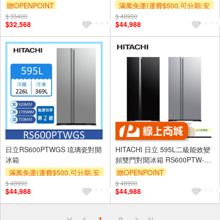
GPW琉璃白
贈OPENPOINT
滿萬免運(運費$500,可分期,安
裝跨區費另計,單品未滿1萬元
$ 35400
$ 48900
$32,568
$44,988
及使用6期以上分期0利率,需付
基本安裝運費)
日立RS600PTWGS 琉璃瓷對開
HITACHI 日立 595L二級能效變
冰箱
頻雙門對開冰箱 RS600PTW-
GBK琉璃黑
滿萬免運(運費$500,可分期,安
贈OPENPOINT
裝跨區費另計,單品未滿1萬元
$ 48900
$ 48900
$44,988
$44,988
及使用6期以上分期0利率,需付
基本安裝運費)
偏遠地區配送
詐騙網頁！請小心！
1
2