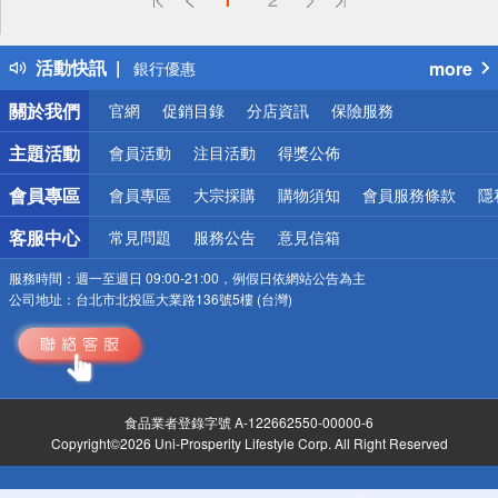
得獎公告
熱門話題
活動快訊
more
銀行優惠
偏遠地區配送
關於我們
官網
促銷目錄
分店資訊
保險服務
詐騙網頁！請小心！
主題活動
會員活動
注目活動
得獎公佈
會員專區
會員專區
大宗採購
購物須知
會員服務條款
隱
客服中心
常見問題
服務公告
意見信箱
服務時間：
週一至週日 09:00-21:00，例假日依網站公告為主
公司地址：
台北市北投區大業路136號5樓 (台灣)
食品業者登錄字號 A-122662550-00000-6
Copyright©2026 Uni-Prosperity Lifestyle Corp. All Right Reserved