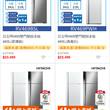
日立RV469雙門變頻冰箱
日立RV469雙門變頻冰箱
460L(星燦銀)
460L(典雅白)
滿萬免運(運費$500,可分期,安
滿萬免運(運費$500,可分期,安
裝跨區費另計,單品未滿1萬元
裝跨區費另計,單品未滿1萬元
$ 27490
$ 27490
$23,490
$23,490
及使用6期以上分期0利率,需付
及使用6期以上分期0利率,需付
基本安裝運費)
基本安裝運費)