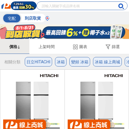
宅配
到店取貨
價格↓
上架時間
圖表
篩選
相關分類
日立HITACHI
冰箱
變頻 冰箱
冰箱 線上商城