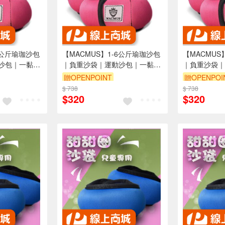
6公斤瑜珈沙包
【MACMUS】1-6公斤瑜珈沙包
【MACMUS
沙包｜一黏一
｜負重沙袋｜運動沙包｜一黏一
｜負重沙袋｜
健身訓練、瑜
拉穿脫方便｜適合健身訓練、瑜
拉穿脫方便｜
贈OPENPOINT
贈OPENPOI
腳、腿(裸包
伽、復健可綁手、腳、腿(裸包
伽、復健可綁
$ 738
$ 738
出貨)
出貨)
$320
$320