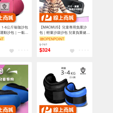
】1-6公斤瑜珈沙包
【MACMUS】兒童專用負重沙
運動沙包｜一黏一
包｜輕量沙袋沙包 兒童負重健身
適合健身訓練、瑜
沙包 職能重量訓練袋 小型負重
NT
贈OPENPOINT
手、腳、腿(裸包
沙袋 兒童專用力量訓練沙包(裸
$ 747
包出貨)
$324