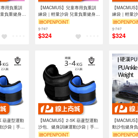
童專用負重訓
【MACMUS】兒童專用負重訓
【MACMU
兒童負重健身沙
練袋｜輕量沙袋 兒童負重健身沙
練袋｜輕量沙
袋｜小型負重
包｜兒童重量訓練袋｜小型負重
包｜兒童重量
贈OPENPOINT
贈OPENPOI
量訓練袋(裸
沙袋｜兒童專用力量訓練袋(裸
沙袋｜兒童專
$ 747
$ 747
包出貨)
包出貨)
$324
$324
5K 葫蘆型運動
【MACMUS】2-5K 葫蘆型運動
【MACMUS
動沙袋｜手
沙包、健身訓練運動沙袋｜手
動沙包健身負
包出貨)
腕、腳踝皆適用(裸包出貨)
綁手腕腳踝復
贈OPENPOINT
贈OPENPOI