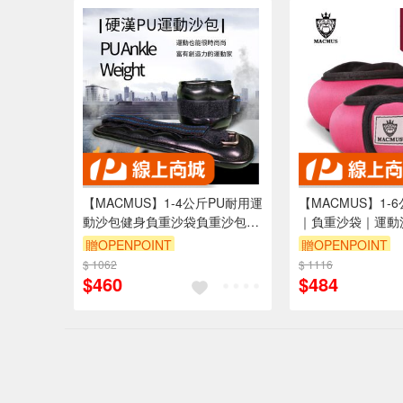
【MACMUS】1-4公斤PU耐用運
【MACMUS】1-
動沙包健身負重沙袋負重沙包可
｜負重沙袋｜運動
綁手腕腳踝復健沙包｜運動沙袋
拉穿脫方便｜適合
贈OPENPOINT
贈OPENPOINT
1 2 3 4公斤可選(裸包出貨)
伽、復健可綁手、
$ 1062
$ 1116
出貨)
$460
$484