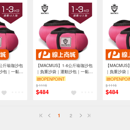
6公斤瑜珈沙包
【MACMUS】1-6公斤瑜珈沙包
【MACMUS
沙包｜一黏一
｜負重沙袋｜運動沙包｜一黏一
｜負重沙袋｜
健身訓練、瑜
拉穿脫方便｜適合健身訓練、瑜
拉穿脫方便｜
贈OPENPOINT
贈OPENPOI
腳、腿(裸包
伽、復健可綁手、腳、腿(裸包
伽、復健可綁
$ 1116
$ 1116
出貨)
出貨)
$484
$484
1
2