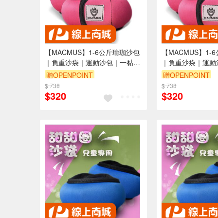
【MACMUS】1-6公斤瑜珈沙包
【MACMUS】1-
｜負重沙袋｜運動沙包｜一黏一
｜負重沙袋｜運動
拉穿脫方便｜適合健身訓練、瑜
拉穿脫方便｜適合
贈OPENPOINT
贈OPENPOINT
伽、復健可綁手、腳、腿(裸包
伽、復健可綁手、
$ 738
$ 738
出貨)
出貨)
$320
$320