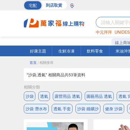
宅配
到店取貨
中元拜拜
UNIDES
海苔
巧克力
罐頭
線上商
好康主題
生鮮冷凍
飲料零食
米油沖
首頁
/ 相關搜尋
"沙袋,透氣" 相關商品共
53
筆資料
相關分類
沙袋
透氣
露營用品 透氣
園藝用品 透氣
透氣 
沙袋 潛水布
透氣 手套
沙袋 鐵礦沙
健身 沙袋