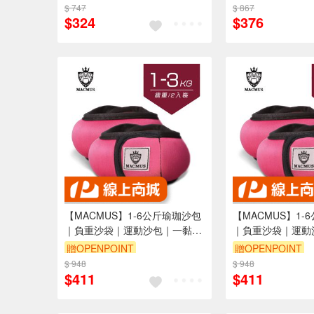
$ 747
$ 867
$324
$376
【MACMUS】1-6公斤瑜珈沙包
【MACMUS】1-
｜負重沙袋｜運動沙包｜一黏一
｜負重沙袋｜運動
拉穿脫方便｜適合健身訓練、瑜
拉穿脫方便｜適合
贈OPENPOINT
贈OPENPOINT
伽、復健可綁手、腳、腿(裸包
伽、復健可綁手、
$ 948
$ 948
出貨)
出貨)
$411
$411