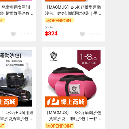
S】兒童專用負重訓
【MACMUS】2-5K 葫蘆型運動
袋 兒童負重健身沙
沙包、健身訓練運動沙袋｜手
訓練袋｜小型負重
腕、腳踝皆適用(裸包出貨)
NT
贈OPENPOINT
用力量訓練袋(裸
$ 747
$324
】1-4公斤PU耐用運
【MACMUS】1-6公斤瑜珈沙包
重沙袋負重沙包可
｜負重沙袋｜運動沙包｜一黏一
健沙包｜運動沙袋
拉穿脫方便｜適合健身訓練、瑜
NT
贈OPENPOINT