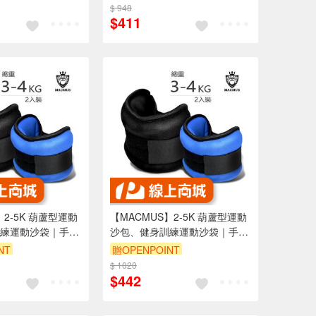
斤可選(裸包出貨)
伽、復健可綁手、腳、腿(裸包
$ 948
出貨)
$411
】2-5K 葫蘆型運動
【MACMUS】2-5K 葫蘆型運動
練運動沙袋｜手
沙包、健身訓練運動沙袋｜手
用(裸包出貨)
腕、腳踝皆適用(裸包出貨)
NT
贈OPENPOINT
$ 1020
$442