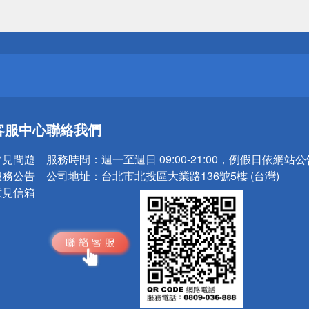
送
請小心！
送
客服中心
聯絡我們
請小心！
常見問題
服務時間：
週一至週日 09:00-21:00，例假日依網站
服務公告
公司地址：
台北市北投區大業路136號5樓 (台灣)
意見信箱