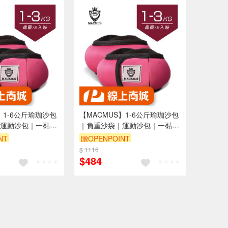
】1-6公斤瑜珈沙包
【MACMUS】1-6公斤瑜珈沙包
運動沙包｜一黏一
｜負重沙袋｜運動沙包｜一黏一
適合健身訓練、瑜
拉穿脫方便｜適合健身訓練、瑜
NT
贈OPENPOINT
手、腳、腿(裸包
伽、復健可綁手、腳、腿(裸包
$ 1116
出貨)
$484