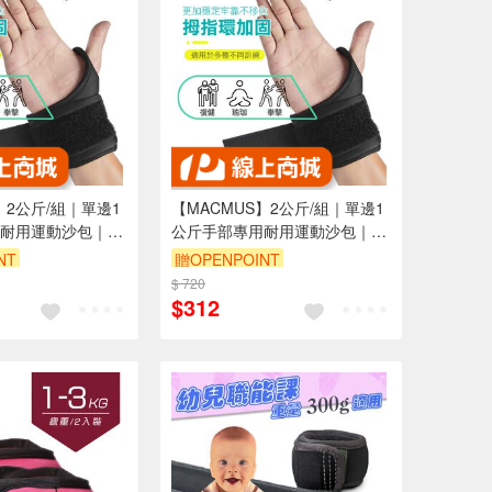
】2公斤/組｜單邊1
【MACMUS】2公斤/組｜單邊1
耐用運動沙包｜健
公斤手部專用耐用運動沙包｜健
包｜綁手沙袋腳踝
身沙袋負重沙包｜綁手沙袋腳踝
NT
贈OPENPOINT
｜運動沙袋負重沙
沙袋復健沙包｜運動沙袋負重沙
$ 720
袋(裸包出貨)
$312