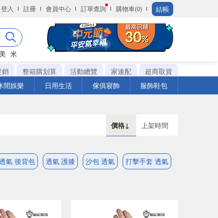
結帳
登入
註冊
會員中心
訂單查詢
購物車(0)
美
米
促銷
整箱購划算
活動總覽
家速配
超商取貨
休閒娛樂
日用生活
傢俱寢飾
服飾鞋包
價格↓
上架時間
透氣 後背包
透氣 護膝
沙包 透氣
打擊手套 透氣