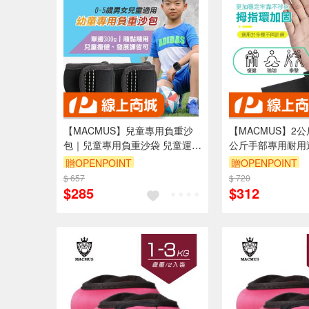
【MACMUS】兒童專用負重沙
【MACMUS】2公
包｜兒童專用負重沙袋 兒童運動
公斤手部專用耐用
沙包兒童運動沙袋 幼童綁手綁腿
身沙袋負重沙包｜
贈OPENPOINT
贈OPENPOINT
沙包職能課沙包 兒童複健沙包
沙袋復健沙包｜運
$ 657
$ 720
(裸包出貨)
袋(裸包出貨)
$285
$312