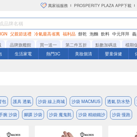
萬家福服務
PROSPERITY PLAZA APP下載
IGN
父親節送禮
冷氣最高省萬
福利品
餅乾
泡麵
飲料
中元拜拜
義
衛生紙
城
品牌旗艦館
買一送一
第二件五折
點數加碼送
檔期
泡
生活家電
熱門3C
美妝個清
嬰童保健
背包
護具 透氣
沙袋 線上商城
沙袋 MACMUS
透氣 防水墊
手腕 沙袋
腳踝 沙袋
沙袋 魔鬼氈
沙袋 精細鐵沙
沙袋 慢跑