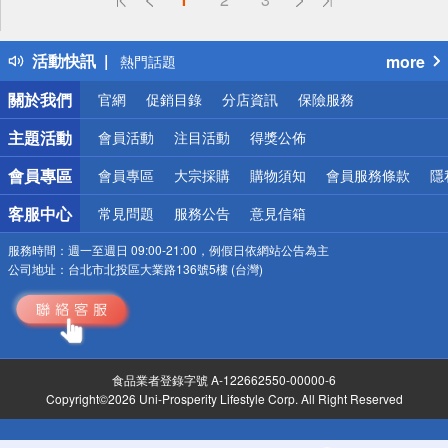
詐騙網頁！請小心！
得獎公告
活動快訊
more
熱門話題
銀行優惠
關於我們
官網
促銷目錄
分店資訊
保險服務
偏遠地區配送
詐騙網頁！請小心！
主題活動
會員活動
注目活動
得獎公佈
會員專區
會員專區
大宗採購
購物須知
會員服務條款
隱
客服中心
常見問題
服務公告
意見信箱
服務時間：
週一至週日 09:00-21:00，例假日依網站公告為主
公司地址：
台北市北投區大業路136號5樓 (台灣)
食品業者登錄字號 A-122662550-00000-6
Copyright©2026 Uni-Prosperity Lifestyle Corp. All Right Reserved