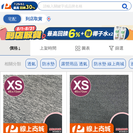
宅配
到店取貨
價格↓
上架時間
圖表
篩選
相關分類
透氣
防水墊
露營用品 透氣
防水墊 線上商城