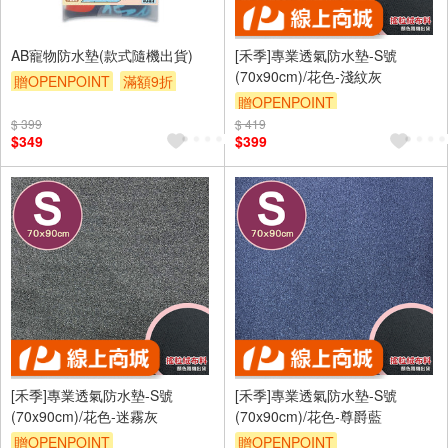
AB寵物防水墊(款式隨機出貨)
[禾季]專業透氣防水墊-S號
(70x90cm)/花色-淺紋灰
贈OPENPOINT
滿額9折
贈OPENPOINT
贈$200
$ 399
$ 419
訂單滿 2000 元折抵 100元
$349
$399
（運費不算在 2000 元的範圍
內）
訂單滿699享9折
[禾季]專業透氣防水墊-S號
[禾季]專業透氣防水墊-S號
(70x90cm)/花色-迷霧灰
(70x90cm)/花色-尊爵藍
贈OPENPOINT
贈OPENPOINT