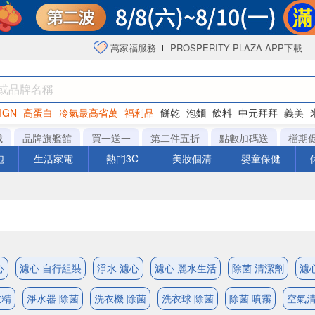
萬家福服務
PROSPERITY PLAZA APP下載
IGN
高蛋白
冷氣最高省萬
福利品
餅乾
泡麵
飲料
中元拜拜
義美
洋芋片
城
品牌旗艦館
買一送一
第二件五折
點數加碼送
檔期
泡
生活家電
熱門3C
美妝個清
嬰童保健
心
濾心 自行組裝
淨水 濾心
濾心 麗水生活
除菌 清潔劑
濾
衣精
淨水器 除菌
洗衣機 除菌
洗衣球 除菌
除菌 噴霧
空氣清