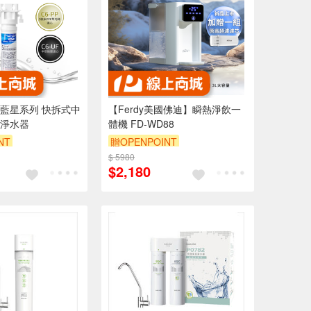
藍星系列 快拆式中
【Ferdy美國佛迪】瞬熱淨飲一
淨水器
體機 FD-WD88
NT
贈OPENPOINT
$ 5980
$2,180