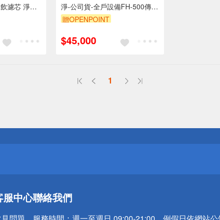
生飲濾芯 淨水
淨-公司貨-全戶設備FH-500傳家
寶全戶濾淨(500頓) 大樓過濾 頂
贈OPENPOINT
樓濾芯 大型
$45,000
1
送
請小心！
送
客服中心
聯絡我們
請小心！
常見問題
服務時間：
週一至週日 09:00-21:00，例假日依網站