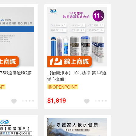
75G逆滲透RO膜
【怡康淨水】10吋標準 第1-6道
濾心套組
NT
贈OPENPOINT
$1,819