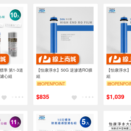
準 第1-3道
【怡康淨水】50G 逆滲透RO膜
【怡康淨水】
份濾心組
組
組
贈OPENPOINT
贈OPENPOI
$835
$1,039