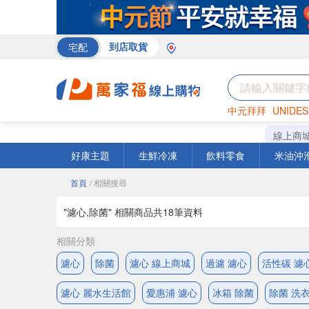
宅配
到店取貨
中元拜拜
UNIDES
巧克力
罐頭
海苔
線上商
好康主題
生鮮冷凍
飲料零食
米油沖
首頁
/ 相關搜尋
"濾心,除菌" 相關商品共
18
筆資料
相關分類
濾心
除菌
濾心 線上商城
過濾 濾心
活性碳 濾
濾心 麗水生活館
愛惠浦 濾心
冰箱 除菌
除菌 洗