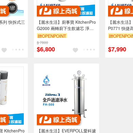
系列 快拆式三
【麗水生活】廚事寶 KitchenPro
【麗水生活】S
G2000 兩轉廚下生飲濾芯 淨水
P0771 快
器 含基本安裝
合
贈OPENPOINT
贈OPENPOI
$ 7800
$6,800
$7,990
itchenPro
【麗水生活】EVERPOLL愛科濾