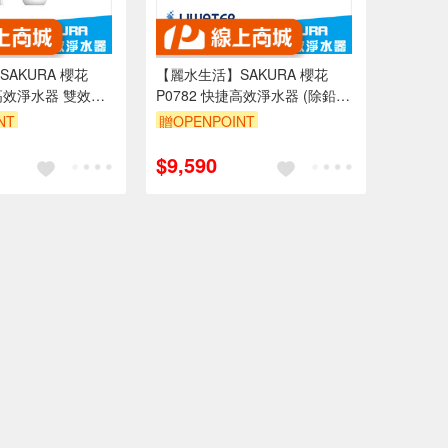
AKURA 櫻花
【麗水生活】SAKURA 櫻花
捷高效淨水器 雙效複
P0782 快捷高效淨水器 (除鉛生
飲型)
NT
贈OPENPOINT
$9,590