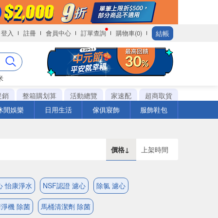
結帳
登入
註冊
會員中心
訂單查詢
購物車(0)
米
促銷
整箱購划算
活動總覽
家速配
超商取貨
休閒娛樂
日用生活
傢俱寢飾
服飾鞋包
價格↓
上架時間
心 怡康淨水
NSF認證 濾心
除氯 濾心
淨機 除菌
馬桶清潔劑 除菌