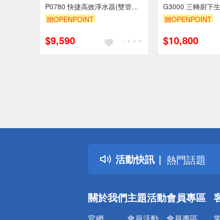
P0780 快捷高效淨水器(雙管除
G3000 三轉廚下
菌型)
器 含基本安裝
贈OPENPOINT
贈OPENPOINT
$9,590
$10,800
偏遠地區配
詐騙網頁！
得獎公告
活動快訊
熱門話題
銀行優惠
偏遠地區配
關於我們
主題活動
會員專區
詐騙網頁！
官網
會員活動
會員專區