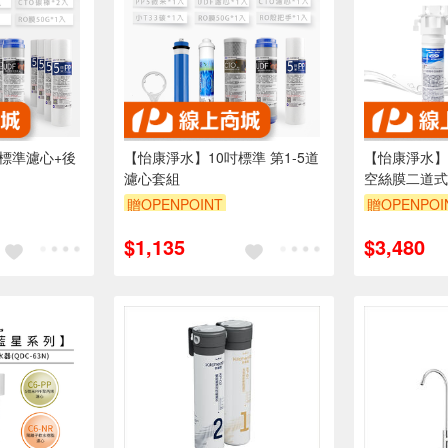
標準濾心+後
【怡康淨水】10吋標準 第1-5道
【怡康淨水】
濾心套組
空絲膜二道式
贈OPENPOINT
贈OPENPOI
$1,135
$3,480