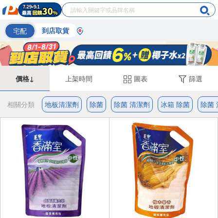
宅配
到店取貨
價格↓
上架時間
圖表
篩選
相關分類
地板清潔劑
除菌
除菌 清潔劑
冰箱 除菌
除菌