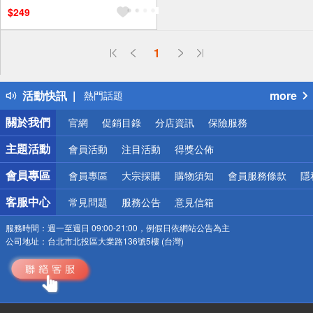
贈$200
$249
偏遠地區配送
1
詐騙網頁！請小心！
得獎公告
活動快訊
more
熱門話題
銀行優惠
關於我們
官網
促銷目錄
分店資訊
保險服務
偏遠地區配送
詐騙網頁！請小心！
主題活動
會員活動
注目活動
得獎公佈
會員專區
會員專區
大宗採購
購物須知
會員服務條款
隱
客服中心
常見問題
服務公告
意見信箱
服務時間：
週一至週日 09:00-21:00，例假日依網站公告為主
公司地址：
台北市北投區大業路136號5樓 (台灣)