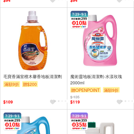
$94
$94
毛寶香滿室檀木馨香地板清潔劑
魔術靈地板清潔劑-水漾玫瑰
2000ml
滿額9折
贈$200
贈OPENPOINT
滿額9折
贈$200
$ 135
$109
$119