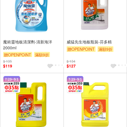
魔術靈地板清潔劑-清新海洋
威猛先生地板瓶裝-芬多精
2000ml
贈OPENPOINT
滿額9折
贈OPENPOINT
滿額9折
贈$200
贈$200
$ 135
$ 134
$119
$127