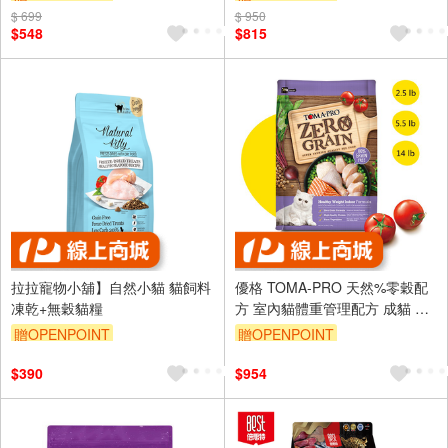
$ 699
$ 950
$548
$815
拉拉寵物小舖】自然小貓 貓飼料
優格 TOMA-PRO 天然%零穀配
凍乾+無穀貓糧
方 室內貓體重管理配方 成貓 無
穀 貓飼料 5.5磅
贈OPENPOINT
贈OPENPOINT
訂單滿 2000 元折抵 100元
$390
$954
（運費不算在 2000 元的範圍
內）