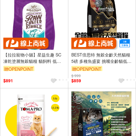
【拉拉寵物小舖】星益生趣 SC
BEST倍思特 無穀全齡天然貓糧
凍乾塗層無穀貓糧 貓飼料 低溫
5磅 多種魚盛宴 挑嘴全齡貓低敏
烘焙 富含Omega3＆6 維持皮毛
護膚配方
贈OPENPOINT
贈OPENPOINT
健康 益生菌 維護腸胃健康
訂單滿 2000 元折抵 100元
$ 999
$891
$859
（運費不算在 2000 元的範圍
內）