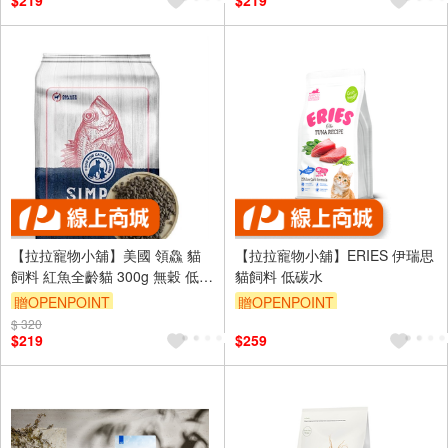
$219
$219
（運費不算在 2000 元的範圍
（運費不算在 2000 元的範圍
內）
內）
【拉拉寵物小舖】美國 領鱻 貓
【拉拉寵物小舖】ERIES 伊瑞思
飼料 紅魚全齡貓 300g 無穀 低敏
貓飼料 低碳水
感 野生精選 天然糧 高肉量 貓糧
贈OPENPOINT
贈OPENPOINT
$ 320
訂單滿 2000 元折抵 100元
訂單滿 2000 元折抵 100元
$219
$259
（運費不算在 2000 元的範圍
（運費不算在 2000 元的範圍
內）
內）