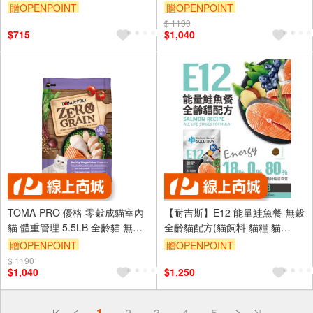
力火雞鹿 高蛋白 低碳水 無穀 機
貓飼料 鮭魚 5種魚 天然糧
贈OPENPOINT
贈OPENPOINT
能 台灣製造
訂單滿 2000 元折抵 100元
$ 1190
$715
$1,040
（運費不算在 2000 元的範圍
內）
TOMA-PRO 優格 零穀成貓室內
【耐吉斯】E12 能量鮭魚餐 無穀
貓 體重管理 5.5LB 全齡貓 無穀
全齡貓配方(貓飼料 貓糧 貓
貓飼料 鮭魚 5種魚 天然糧
食)4.5LB(2.04KG)
贈OPENPOINT
贈OPENPOINT
$ 1190
$1,040
$1,250
偏遠地區配送
1
2
3
4
5