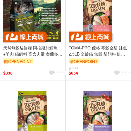
天然無穀貓鮮糧 阿拉斯加鱈魚
TOMA-PRO 優格 零穀全貓 鮭魚
+羊肉 貓飼料 高含肉量 奧蘭多
2.5LB 全齡貓 無穀 貓飼料 鮭魚
台灣製造
5種魚 天然糧
贈OPENPOINT
贈OPENPOINT
$ 699
$338
$654