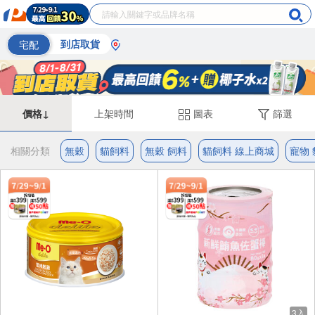
宅配
到店取貨
價格↓
上架時間
圖表
篩選
相關分類
無穀
貓飼料
無穀 飼料
貓飼料 線上商城
寵物
3入