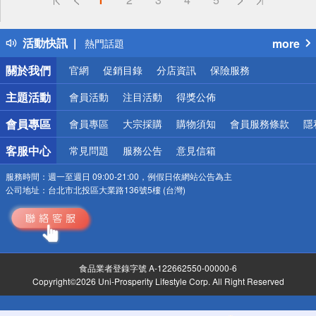
詐騙網頁！請小心！
得獎公告
活動快訊
more
熱門話題
銀行優惠
關於我們
官網
促銷目錄
分店資訊
保險服務
偏遠地區配送
詐騙網頁！請小心！
主題活動
會員活動
注目活動
得獎公佈
會員專區
會員專區
大宗採購
購物須知
會員服務條款
隱
客服中心
常見問題
服務公告
意見信箱
服務時間：
週一至週日 09:00-21:00，例假日依網站公告為主
公司地址：
台北市北投區大業路136號5樓 (台灣)
食品業者登錄字號 A-122662550-00000-6
Copyright©2026 Uni-Prosperity Lifestyle Corp. All Right Reserved