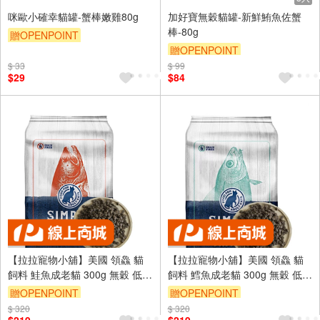
咪歐小確幸貓罐-蟹棒嫩雞80g
加好寶無穀貓罐-新鮮鮪魚佐蟹
棒-80g
贈OPENPOINT
贈OPENPOINT
贈OPENPOINT
滿額贈
$ 33
$ 99
贈OPENPOINT
滿額贈
滿額折
滿額9折
贈$200
$29
$84
滿額折
滿額9折
贈$200
【拉拉寵物小舖】美國 領鱻 貓
【拉拉寵物小舖】美國 領鱻 貓
飼料 鮭魚成老貓 300g 無穀 低敏
飼料 鱈魚成老貓 300g 無穀 低敏
感 野生精選 天然糧 高肉量 貓糧
感 野生精選 天然糧 高肉量 貓糧
贈OPENPOINT
贈OPENPOINT
$ 320
訂單滿 2000 元折抵 100元
$ 320
訂單滿 2000 元折抵 100元