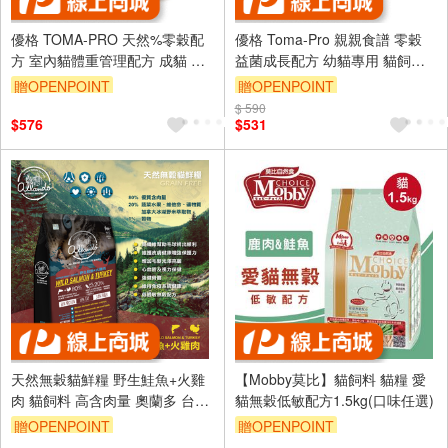
優格 TOMA-PRO 天然%零穀配
優格 Toma-Pro 親親食譜 零穀
方 室內貓體重管理配方 成貓 無
益菌成長配方 幼貓專用 貓飼料
穀 貓飼料 2.5磅
無穀 貓糧 2.5lb
贈OPENPOINT
贈OPENPOINT
$ 590
$576
$531
天然無穀貓鮮糧 野生鮭魚+火雞
【Mobby莫比】貓飼料 貓糧 愛
肉 貓飼料 高含肉量 奧蘭多 台灣
貓無穀低敏配方1.5kg(口味任選)
製造
贈OPENPOINT
贈OPENPOINT