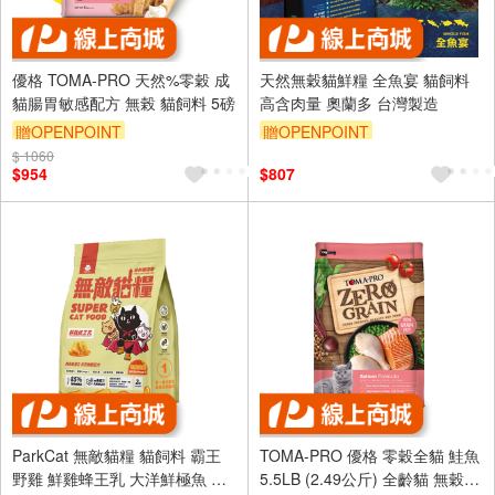
優格 TOMA-PRO 天然%零穀 成
天然無穀貓鮮糧 全魚宴 貓飼料
貓腸胃敏感配方 無榖 貓飼料 5磅
高含肉量 奧蘭多 台灣製造
贈OPENPOINT
贈OPENPOINT
$ 1060
$954
$807
ParkCat 無敵貓糧 貓飼料 霸王
TOMA-PRO 優格 零穀全貓 鮭魚
野雞 鮮雞蜂王乳 大洋鮮極魚 動
5.5LB (2.49公斤) 全齡貓 無穀