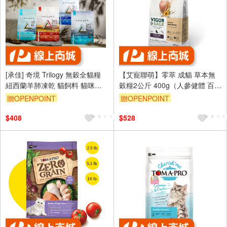
[承佳] 奇境 Trilogy 無穀全貓糧
【艾寵聯萌】零萃 成貓 草本無
紐西蘭羊肺凍乾 貓飼料 貓咪凍
穀糧2公斤 400g（人參健體 百合
乾 全齡貓適用 凍乾 貓凍乾
根美毛 成貓飼料 貓咪糧食 室內
贈OPENPOINT
贈OPENPOINT
成貓 室內貓）
訂單滿999享9折
$408
$528