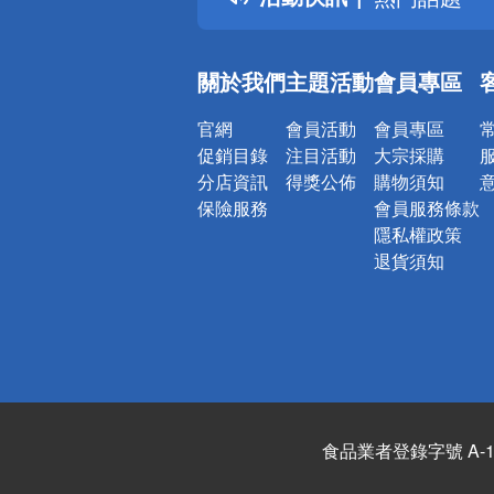
銀行優惠
偏遠地區配
關於我們
主題活動
會員專區
詐騙網頁！
官網
會員活動
會員專區
促銷目錄
注目活動
大宗採購
分店資訊
得獎公佈
購物須知
保險服務
會員服務條款
隱私權政策
退貨須知
食品業者登錄字號 A-122