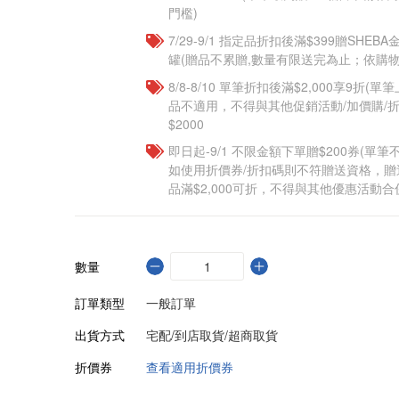
門檻)
7/29-9/1 指定品折扣後滿$399贈SHEB
罐(贈品不累贈,數量有限送完為止；依購物
8/8-8/10 單筆折扣後滿$2,000享9折(單
品不適用，不得與其他促銷活動/加價購/折
$2000
即日起-9/1 不限金額下單贈$200券(單
如使用折價券/折扣碼則不符贈送資格，
品滿$2,000可折，不得與其他優惠活動合
數量
訂單類型
一般訂單
出貨方式
宅配/到店取貨/超商取貨
折價券
查看適用折價券