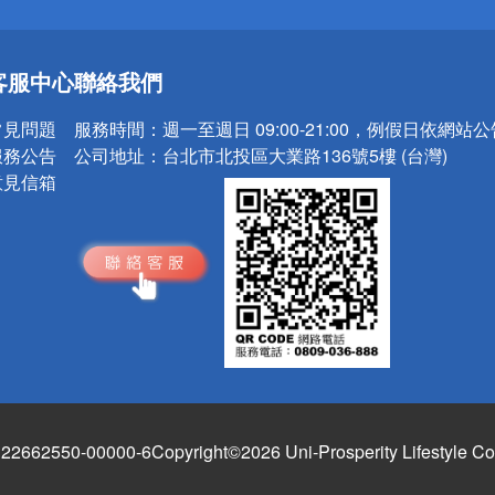
送
客服中心
聯絡我們
請小心！
常見問題
服務時間：
週一至週日 09:00-21:00，例假日依網站
服務公告
公司地址：
台北市北投區大業路136號5樓 (台灣)
意見信箱
662550-00000-6
Copyright©2026 Uni-Prosperity Lifestyle Co