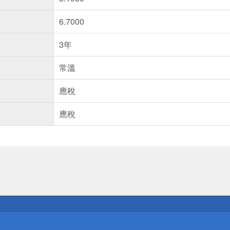
6.7000
3年
常溫
應稅
應稅
送
請小心！