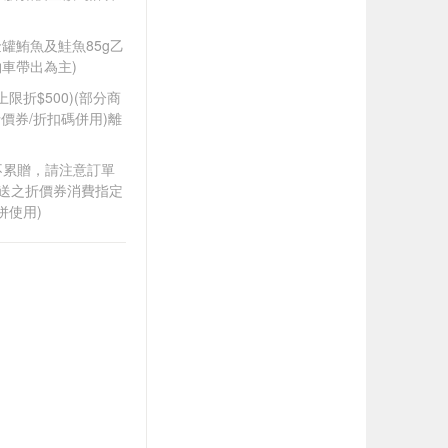
A金罐鮪魚及鮭魚85g乙
車帶出為主)
筆上限折$500)(部分商
價券/折扣碼併用)離
筆不累贈，請注意訂單
贈送之折價券消費指定
併使用)