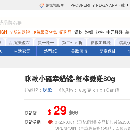
萬家福服務
PROSPERITY PLAZA APP下載
IGN
父親節送禮
冷氣最高省萬
福利品
餅乾
泡麵
飲料
中元拜拜
義
洋芋片
城
品牌旗艦館
買一送一
第二件五折
點數加碼送
檔期
泡
生活家電
熱門3C
美妝個清
嬰童保健
咪歐小確幸貓罐-蟹棒嫩雞80g
◎品牌：
咪歐
◎規格： 80g克 x 1 x 1Can罐
29
$
$33
促銷價
促銷活動
0729-0901_汪喵派對指定品折扣後滿$59
OPENPOINT(單筆最高贈150點，回