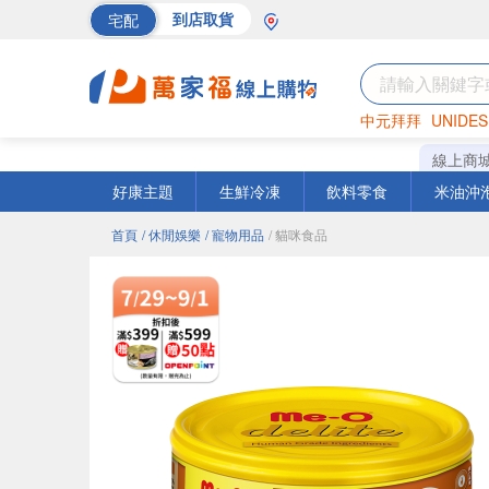
宅配
到店取貨
中元拜拜
UNIDES
巧克力
罐頭
海苔
線上商
好康主題
生鮮冷凍
飲料零食
米油沖
首頁
/ 休閒娛樂
/ 寵物用品
/ 貓咪食品