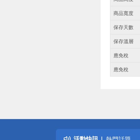
商品寬度
保存天數
保存溫層
應免稅
應免稅
偏遠地區配
詐騙網頁！
得獎公告
活動快訊
熱門話題