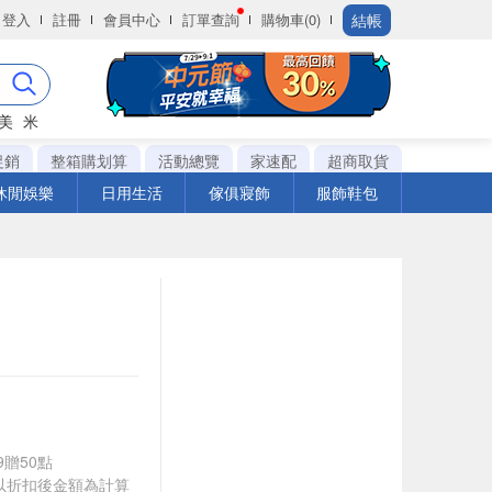
結帳
登入
註冊
會員中心
訂單查詢
購物車(0)
美
米
促銷
整箱購划算
活動總覽
家速配
超商取貨
休閒娛樂
日用生活
傢俱寢飾
服飾鞋包
9贈50點
饋皆以折扣後金額為計算