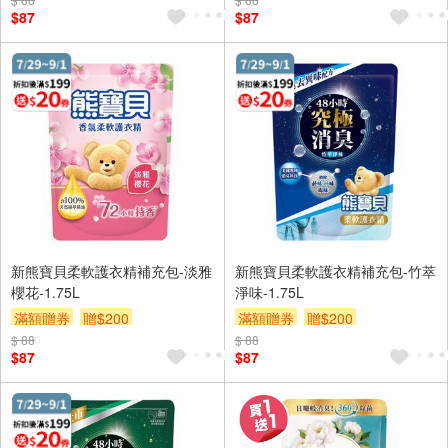
$87
$87
新熊寶貝柔軟護衣精補充包-淡雅
新熊寶貝柔軟護衣精補充包-竹萃
櫻花-1.75L
淨味-1.75L
滿額贈券
贈$200
滿額贈券
贈$200
$ 88
$ 88
$87
$87