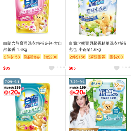
白蘭含熊寶貝洗衣精補充包-大自
白蘭含熊寶貝馨香精華洗衣精補
然馨香-1.6kg
充包-小蒼蘭1.6kg
2件$158
滿額贈券
贈$200
2件$158
滿額贈券
贈$200
$85
$85