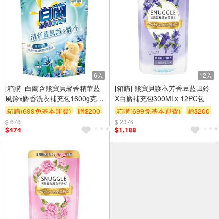
6入
12入
[箱購] 白蘭含熊寶貝馨香精華藍
[箱購] 熊寶貝護衣芳香豆藍風鈴
風鈴x麝香洗衣補充包1600g克 x
X白麝補充包300MLx 12PC包
6Bag包
箱購(699免基本運費)
贈$200
箱購(699免基本運費)
贈$200
$ 678
$ 2376
$474
$1,188