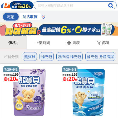
宅配
到店取貨
價格↓
上架時間
圖表
篩選
相關分類
熊寶貝
補充包
洗衣精 補充包
補充包 身體清潔