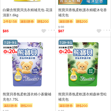
白蘭含熊寶貝洗衣精補充包-花漾
熊寶貝香氛柔軟護衣精暖沐皂香
清新1.6kg
補充包
2件$158
滿額贈券
贈$200
滿額贈券
贈$200
$ 88
$85
$87
熊寶貝香氛柔軟護衣精小蒼蘭補
熊寶貝香氛柔軟護衣精森林雪松
充包1.75L
補充包
滿額贈券
贈$200
滿額贈券
贈$200
$ 88
$ 88