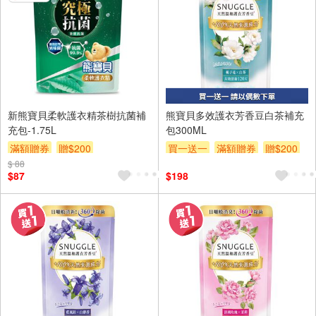
新熊寶貝柔軟護衣精茶樹抗菌補
熊寶貝多效護衣芳香豆白茶補充
充包-1.75L
包300ML
滿額贈券
贈$200
買一送一
滿額贈券
贈$200
$ 88
$87
$198