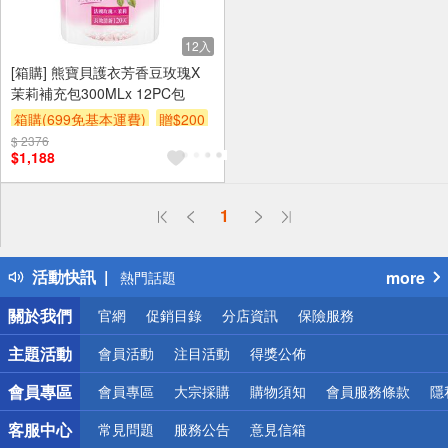
12入
[箱購] 熊寶貝護衣芳香豆玫瑰X
茉莉補充包300MLx 12PC包
箱購(699免基本運費)
贈$200
$ 2376
$1,188
偏遠地區配送
1
詐騙網頁！請小心！
得獎公告
活動快訊
more
熱門話題
銀行優惠
關於我們
官網
促銷目錄
分店資訊
保險服務
偏遠地區配送
詐騙網頁！請小心！
主題活動
會員活動
注目活動
得獎公佈
會員專區
會員專區
大宗採購
購物須知
會員服務條款
隱
客服中心
常見問題
服務公告
意見信箱