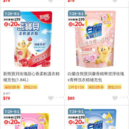
$78
$78
新熊寶貝玫瑰甜心香柔軟護衣精
白蘭含熊寶貝馨香精華澄淨玫瑰
補充包(1.84L)
x青檸洗衣精補充包
滿額贈券
贈$200
2件$158
滿額贈券
贈$200
$ 87
$78
$85