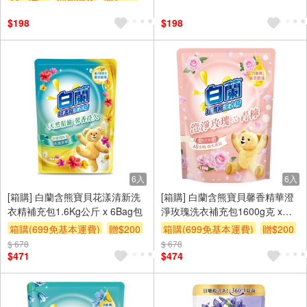
$198
$198
6入
6入
[箱購] 白蘭含熊寶貝花漾清新洗
[箱購] 白蘭含熊寶貝馨香精華澄
衣精補充包1.6Kg公斤 x 6Bag包
淨玫瑰洗衣補充包1600g克 x
6Bag包
箱購(699免基本運費)
贈$200
箱購(699免基本運費)
贈$200
$ 678
$ 678
$471
$474