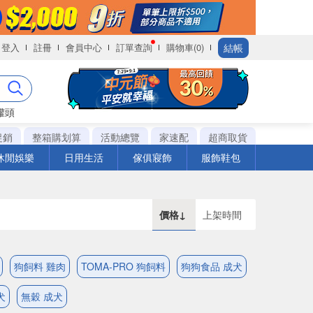
結帳
登入
註冊
會員中心
訂單查詢
購物車(0)
罐頭
促銷
整箱購划算
活動總覽
家速配
超商取貨
休閒娛樂
日用生活
傢俱寢飾
服飾鞋包
價格↓
上架時間
狗飼料 雞肉
TOMA-PRO 狗飼料
狗狗食品 成犬
犬
無穀 成犬