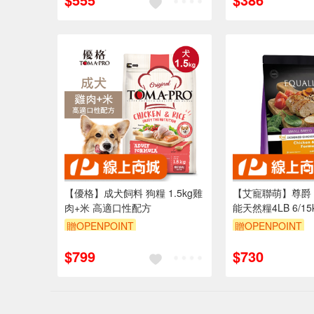
【優格】成犬飼料 狗糧 1.5kg雞
【艾寵聯萌】尊爵 
肉+米 高適口性配方
能天然糧4LB 6/1
料 去骨雞肉配方 
贈OPENPOINT
贈OPENPOINT
胃保健亮毛狗糧）
訂單滿 2000 元
$799
$730
（運費不算在 20
內）
訂單滿999享9折
訂單滿699享95折