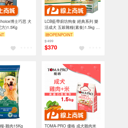
s Choice博士巧思 犬
LCB藍帶廚坊狗食 經典系列 樂
)1.5Kg
活成犬 五穀雜糧(素食)1.5kg 犬
糧 飼料 全犬適用
NT
贈OPENPOINT
95折
$ 499
$370
-雞肉15Kg
TOMA-PRO 優格 成犬雞肉米