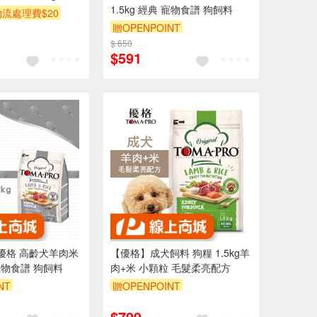
1.5kg 經典 寵物食譜 狗飼料
流處理費$20
贈OPENPOINT
NT
滿額贈
$ 650
$591
O 優格 高齡犬羊肉米
【優格】成犬飼料 狗糧 1.5kg羊
 寵物食譜 狗飼料
肉+米 小顆粒 毛髮柔亮配方
NT
贈OPENPOINT
$799