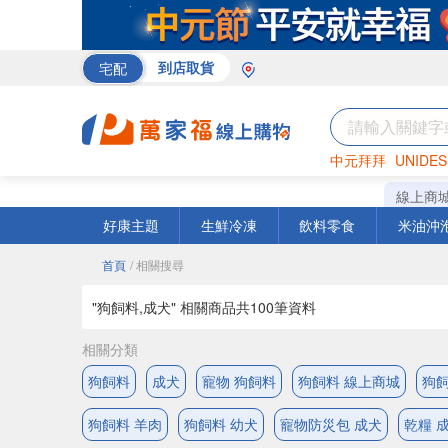
宅配
到店取貨
中元拜拜
UNIDES
米
巧克力
衛生紙
線上商
好康主題
生鮮冷凍
飲料零食
米油沖
首頁
/ 相關搜尋
"狗飼料,成犬" 相關商品共
100
筆資料
相關分類
狗飼料
成犬
寵物 狗飼料
狗飼料 線上商城
狗飼
狗飼料 羊肉
狗飼料 幼犬
寵物防災包 成犬
乾糧 