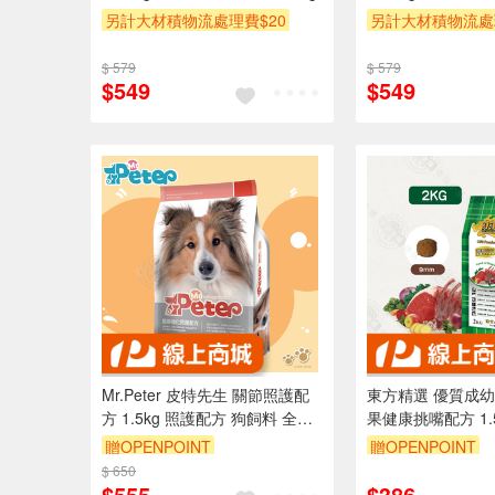
另計大材積物流處理費$20
另計大材積物流處
贈OPENPOINT
滿額贈
贈OPENPOINT
$ 579
$ 579
贈$200
贈$200
$549
$549
Mr.Peter 皮特先生 關節照護配
東方精選 優質成
方 1.5kg 照護配方 狗飼料 全齡
果健康挑嘴配方 1.5
犬
小顆粒 高CP值 犬
贈OPENPOINT
贈OPENPOINT
$ 650
$555
$386