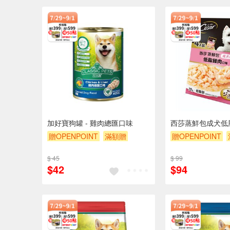
加好寶狗罐 - 雞肉總匯口味
西莎蒸鮮包成犬低
贈OPENPOINT
滿額贈
贈OPENPOINT
滿額9折
贈$200
滿額9折
贈$200
$ 45
$ 99
$42
$94