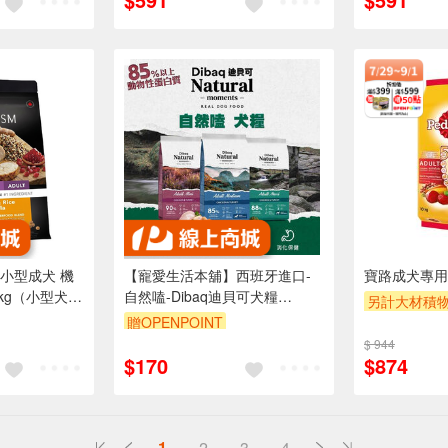
小型成犬 機
【寵愛生活本舖】西班牙進口-
寶路成犬專用-
5kg（小型犬飼
自然嗑-Dibaq迪貝可犬糧
另計大材積物
小顆粒狗糧 腸
300g/3kg 迪貝可
贈OPENPOINT
贈OPENPOI
折抵 100元
$ 944
滿額9折
贈
$170
$874
00 元的範圍
1
2
3
4