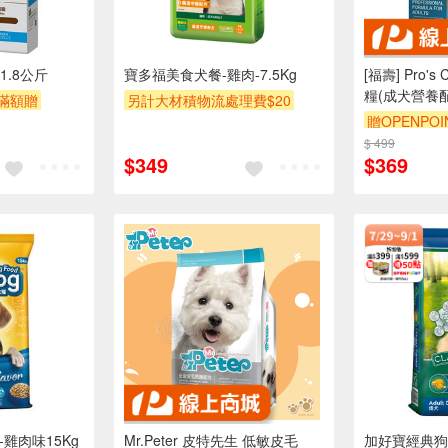
1.8公斤
寶多福美食犬餐-雞肉-7.5Kg
[福壽] Pro'
糧(成犬營養配方
滿額贈
另計大材積物流處理費$20
贈OPENPOI
贈OPENPOINT
滿額贈
$ 499
訂單滿999享
贈$200
$349
$369
-雞肉味15Kg
Mr.Peter 皮特先生 低敏皮毛
加好寶經典狗糧