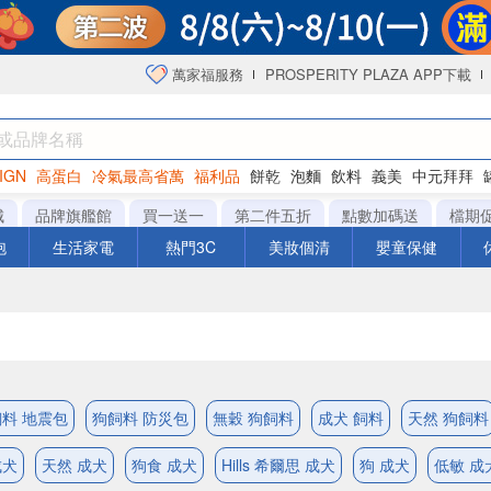
萬家福服務
PROSPERITY PLAZA APP下載
IGN
高蛋白
冷氣最高省萬
福利品
餅乾
泡麵
飲料
義美
中元拜拜
咖啡
城
品牌旗艦館
買一送一
第二件五折
點數加碼送
檔期
泡
生活家電
熱門3C
美妝個清
嬰童保健
料 地震包
狗飼料 防災包
無穀 狗飼料
成犬 飼料
天然 狗飼料
成犬
天然 成犬
狗食 成犬
Hills 希爾思 成犬
狗 成犬
低敏 成