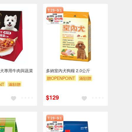
犬專用牛肉與蔬菜
多納室內犬狗糧 2.0公斤
贈OPENPOINT
滿額贈
NT
滿額贈
滿額9折
贈$200
$200
$129