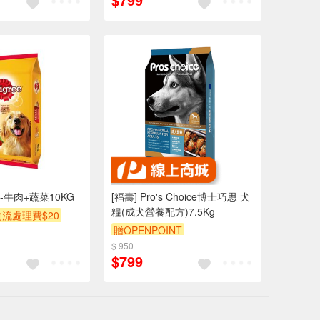
牛肉+蔬菜10KG
[福壽] Pro's Choice博士巧思 犬
糧(成犬營養配方)7.5Kg
流處理費$20
贈OPENPOINT
NT
滿額贈
$ 950
訂單滿999享95折
$200
$799