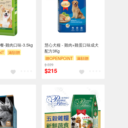
-雞肉口味-3.5kg
慧心犬糧 - 雞肉+雞蛋口味成犬
配方3Kg
NT
滿額贈
贈OPENPOINT
滿額贈
$200
$ 229
滿額9折
贈$200
$215