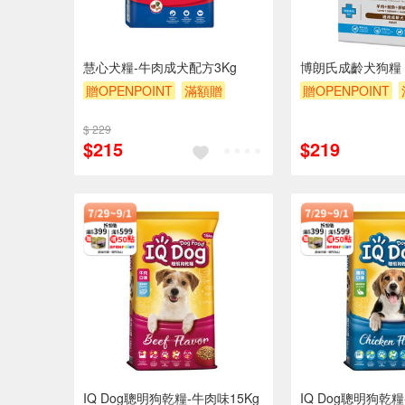
慧心犬糧-牛肉成犬配方3Kg
博朗氏成齡犬狗糧 
贈OPENPOINT
滿額贈
贈OPENPOINT
滿額9折
贈$200
滿額9折
贈$200
$ 229
$215
$219
IQ Dog聰明狗乾糧-牛肉味15Kg
IQ Dog聰明狗乾糧