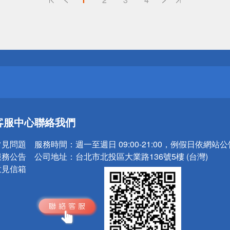
送
請小心！
送
客服中心
聯絡我們
請小心！
常見問題
服務時間：
週一至週日 09:00-21:00，例假日依網站
服務公告
公司地址：
台北市北投區大業路136號5樓 (台灣)
意見信箱