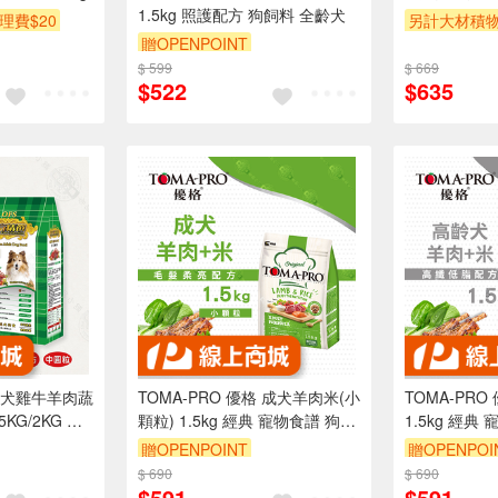
1.5kg 照護配方 狗飼料 全齡犬
理費$20
另計大材積物
贈OPENPOINT
滿額贈
贈OPENPOI
$ 599
$ 669
贈$200
$522
$635
幼犬雞牛羊肉蔬
TOMA-PRO 優格 成犬羊肉米(小
TOMA-PR
KG/2KG 中
顆粒) 1.5kg 經典 寵物食譜 狗飼
1.5kg 經典
飼料
料
贈OPENPOINT
贈OPENPOI
$ 690
$ 690
$591
$591