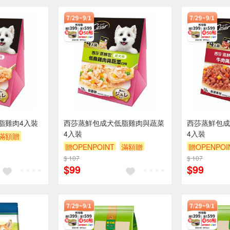
脂雞肉4入裝
西莎蒸鮮包成犬低脂雞肉與蔬菜
西莎蒸鮮包成
4入裝
4入裝
滿額贈
贈OPENPOINT
滿額贈
贈OPENPOI
$ 107
滿額9折
贈$200
$ 107
滿額9折
贈
$99
$99