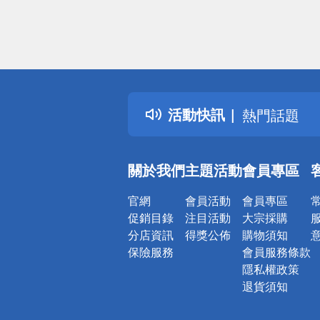
偏遠地區配
詐騙網頁！
得獎公告
活動快訊
熱門話題
銀行優惠
偏遠地區配
關於我們
主題活動
會員專區
詐騙網頁！
官網
會員活動
會員專區
促銷目錄
注目活動
大宗採購
分店資訊
得獎公佈
購物須知
保險服務
會員服務條款
隱私權政策
退貨須知