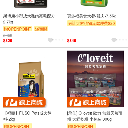
斯博康小型成犬雞肉亮毛配方
寶多福美食犬餐-雞肉-7.5Kg
2.7kg
另計大材積物流處理費$20
贈OPENPOINT
滿額贈
贈OPENPOINT
滿額贈
滿額9折
贈$200
$ 435
贈$200
$329
$349
【福壽】FUSO Pets成犬飼
[承佳] O'loveit 歐力 無穀天然寵
料-2kg
糧 犬貓乾糧 小包裝 300g
贈OPENPOINT
贈OPENPOINT