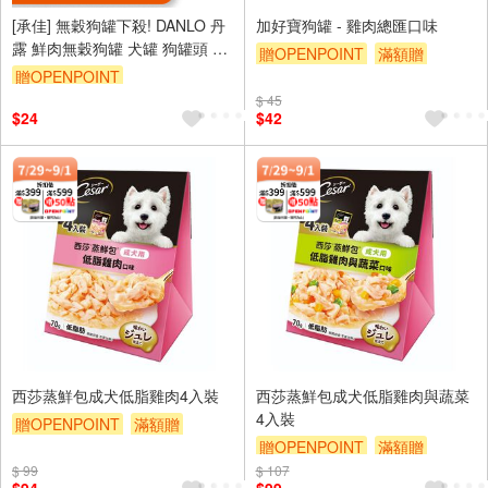
[承佳] 無穀狗罐下殺! DANLO 丹
加好寶狗罐 - 雞肉總匯口味
露 鮮肉無穀狗罐 犬罐 狗罐頭 犬
贈OPENPOINT
滿額贈
餐 寵物罐頭 雞肉狗罐 雞肉 狗罐
贈OPENPOINT
滿額9折
贈$200
80g
$ 45
$24
$42
西莎蒸鮮包成犬低脂雞肉4入裝
西莎蒸鮮包成犬低脂雞肉與蔬菜
4入裝
贈OPENPOINT
滿額贈
贈OPENPOINT
滿額贈
滿額9折
贈$200
$ 99
$ 107
滿額9折
贈$200