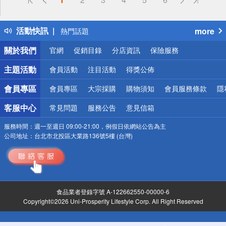
詐騙網頁！請小心！
得獎公告
活動快訊
more
熱門話題
銀行優惠
關於我們
官網
促銷目錄
分店資訊
保險服務
偏遠地區配送
詐騙網頁！請小心！
主題活動
會員活動
注目活動
得獎公佈
會員專區
會員專區
大宗採購
購物須知
會員服務條款
隱
客服中心
常見問題
服務公告
意見信箱
服務時間：
週一至週日 09:00-21:00，例假日依網站公告為主
公司地址：
台北市北投區大業路136號5樓 (台灣)
食品業者登錄字號 A-122662550-00000-6
Copyright©2026 Uni-Prosperity Lifestyle Corp. All Right Reserved