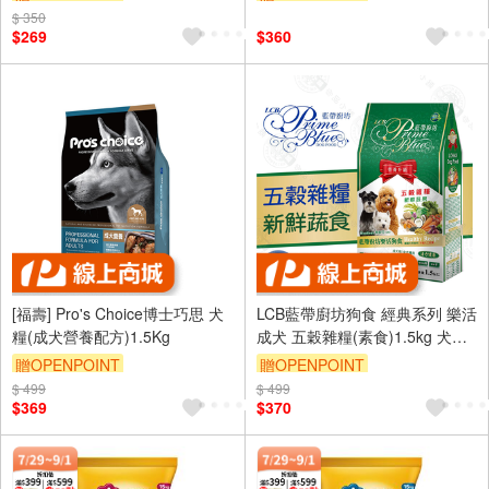
$ 350
訂單滿699享95折
$269
$360
[福壽] Pro's Choice博士巧思 犬
LCB藍帶廚坊狗食 經典系列 樂活
糧(成犬營養配方)1.5Kg
成犬 五穀雜糧(素食)1.5kg 犬糧
飼料 全犬適用
贈OPENPOINT
贈OPENPOINT
$ 499
訂單滿999享95折
$ 499
$369
$370