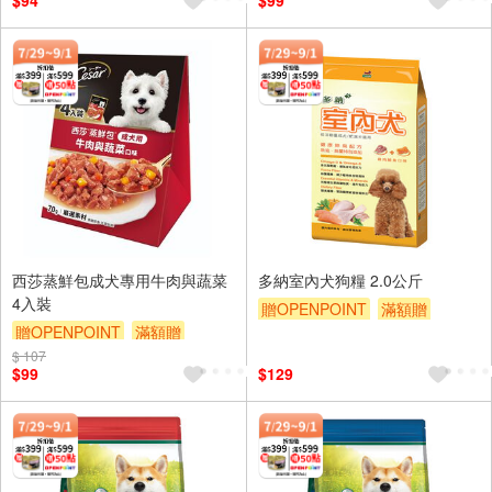
$94
$99
西莎蒸鮮包成犬專用牛肉與蔬菜
多納室內犬狗糧 2.0公斤
4入裝
贈OPENPOINT
滿額贈
贈OPENPOINT
滿額贈
滿額9折
贈$200
$ 107
滿額9折
贈$200
$99
$129