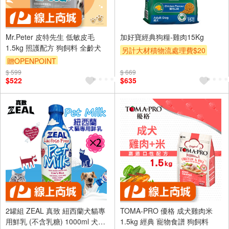
Mr.Peter 皮特先生 低敏皮毛
加好寶經典狗糧-雞肉15Kg
1.5kg 照護配方 狗飼料 全齡犬
另計大材積物流處理費$20
贈OPENPOINT
贈OPENPOINT
滿額贈
$ 599
$ 669
贈$200
$522
$635
2罐組 ZEAL 真致 紐西蘭犬貓專
TOMA-PRO 優格 成犬雞肉米
用鮮乳 (不含乳糖) 1000ml 犬貓
1.5kg 經典 寵物食譜 狗飼料