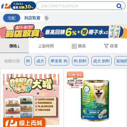
宅配
到店取貨
價格↓
上架時間
圖表
篩選
相關分類
狗
成犬
摩達客 狗
狗 飼料
成犬 飼料
寵物防