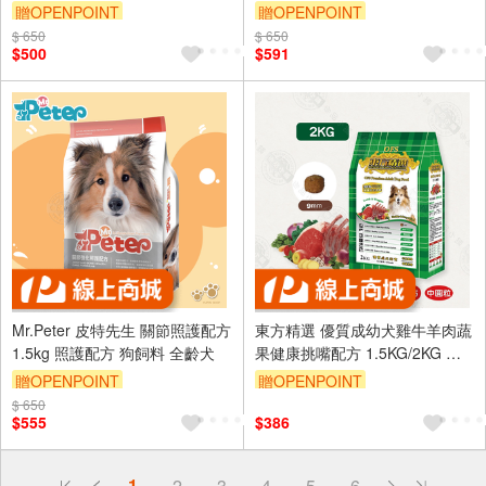
鮮奶 犬貓牛奶 貓牛奶 狗牛奶 寵
贈OPENPOINT
贈OPENPOINT
物營養
$ 650
$ 650
$500
$591
Mr.Peter 皮特先生 關節照護配方
東方精選 優質成幼犬雞牛羊肉蔬
1.5kg 照護配方 狗飼料 全齡犬
果健康挑嘴配方 1.5KG/2KG 中
小顆粒 高CP值 犬飼料
贈OPENPOINT
贈OPENPOINT
$ 650
$555
$386
偏遠地區配送
1
2
3
4
5
6