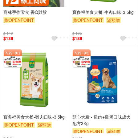
寵林手作零食 香Q雞胗
寶多福美食犬餐-牛肉口味-3.5kg
贈OPENPOINT
贈OPENPOINT
滿額贈
滿額9折
贈$200
$ 149
$ 195
$139
$189
寶多福美食犬餐-雞肉口味-3.5kg
慧心犬糧 - 雞肉+雞蛋口味成犬
配方3Kg
贈OPENPOINT
滿額贈
贈OPENPOINT
滿額贈
滿額9折
贈$200
$ 195
$ 229