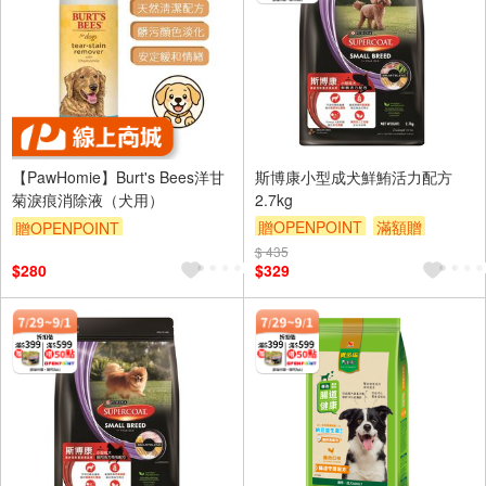
【PawHomie】Burt's Bees洋甘
斯博康小型成犬鮮鮪活力配方
菊淚痕消除液（犬用）
2.7kg
贈OPENPOINT
滿額贈
贈OPENPOINT
滿額9折
贈$200
$ 435
$280
$329