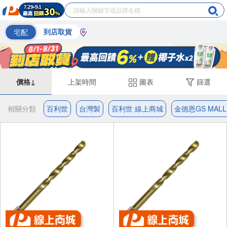
宅配
到店取貨
價格↓
上架時間
圖表
篩選
相關分類
百利世
台灣製
百利世 線上商城
金德恩GS MAL