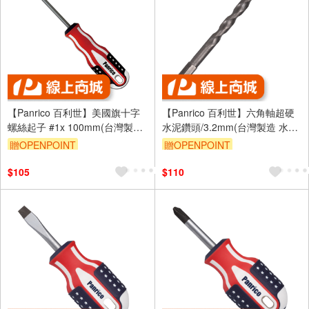
【Panrico 百利世】美國旗十字
【Panrico 百利世】六角軸超硬
螺絲起子 #1x 100mm(台灣製造
水泥鑽頭/3.2mm(台灣製造 水泥
複合式起子 螺絲起子)
鑽尾)
贈OPENPOINT
贈OPENPOINT
$105
$110