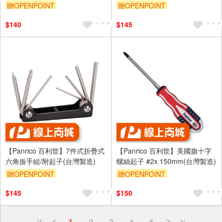
複合式起子 螺絲起子)
贈OPENPOINT
贈OPENPOINT
$140
$145
【Panrico 百利世】7件式折疊式
【Panrico 百利世】美國旗十字
六角扳手組/附起子(台灣製造)
螺絲起子 #2x 150mm(台灣製造)
贈OPENPOINT
贈OPENPOINT
$145
$150
偏遠地區配送
1
2
3
4
5