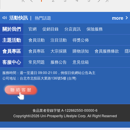
詐騙網頁！請小心！
得獎公告
活動快訊
more
熱門話題
銀行優惠
關於我們
官網
促銷目錄
分店資訊
保險服務
偏遠地區配送
詐騙網頁！請小心！
主題活動
會員活動
注目活動
得獎公佈
會員專區
會員專區
大宗採購
購物須知
會員服務條款
隱
客服中心
常見問題
服務公告
意見信箱
服務時間：
週一至週日 09:00-21:00，例假日依網站公告為主
公司地址：
台北市北投區大業路136號5樓 (台灣)
食品業者登錄字號 A-122662550-00000-6
Copyright©2026 Uni-Prosperity Lifestyle Corp. All Right Reserved