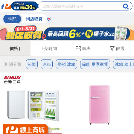
宅配
到店取貨
價格↓
上架時間
圖表
篩選
相關分類
節能
冰箱
變頻 冰箱
節能 夏季家電
冰箱 線上