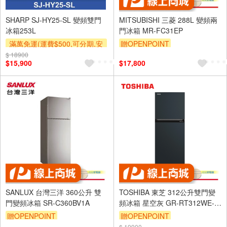
SHARP SJ-HY25-SL 變頻雙門
MITSUBISHI 三菱 288L 變頻兩
冰箱253L
門冰箱 MR-FC31EP
滿萬免運(運費$500,可分期,安
贈OPENPOINT
裝跨區費另計,單品未滿1萬元
$ 18900
$15,900
$17,800
及使用6期以上分期0利率,需付
基本安裝運費)
滿額折
SANLUX 台灣三洋 360公升 雙
TOSHIBA 東芝 312公升雙門變
門變頻冰箱 SR-C360BV1A
頻冰箱 星空灰 GR-RT312WE-
PMT(52E)
贈OPENPOINT
贈OPENPOINT
$ 19900