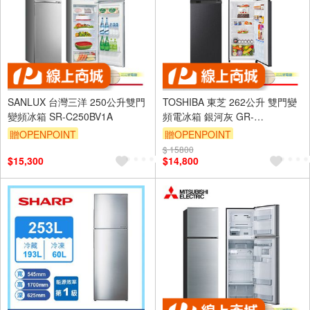
SANLUX 台灣三洋 250公升雙門
TOSHIBA 東芝 262公升 雙門變
變頻冰箱 SR-C250BV1A
頻電冰箱 銀河灰 GR-
B31TP(SK)
贈OPENPOINT
贈OPENPOINT
$ 15800
$15,300
$14,800