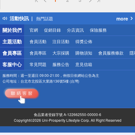
詐騙網頁！請小心！
得獎公告
活動快訊
more
熱門話題
銀行優惠
關於我們
官網
促銷目錄
分店資訊
保險服務
偏遠地區配送
詐騙網頁！請小心！
主題活動
會員活動
注目活動
得獎公佈
會員專區
會員專區
大宗採購
購物須知
會員服務條款
隱
客服中心
常見問題
服務公告
意見信箱
服務時間：
週一至週日 09:00-21:00，例假日依網站公告為主
公司地址：
台北市北投區大業路136號5樓 (台灣)
食品業者登錄字號 A-122662550-00000-6
Copyright©2026 Uni-Prosperity Lifestyle Corp. All Right Reserved