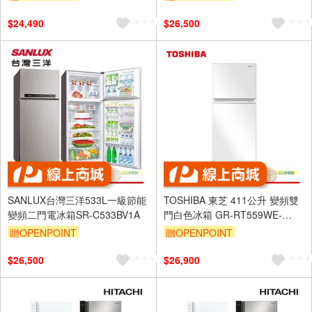
$24,490
$26,500
SANLUX台灣三洋533L一級節能
TOSHIBA 東芝 411公升 變頻雙
變頻二門電冰箱SR-C533BV1A
門白色冰箱 GR-RT559WE-
PGT(B5)
贈OPENPOINT
贈OPENPOINT
$26,500
$26,900