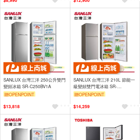
$8,990
$12,900
區費另計,實際收費以專人聯絡
報價為主)
SANLUX 台灣三洋 250公升雙門
SANLUX 台灣三洋 210L 節能一
變頻冰箱 SR-C250BV1A
級變頻雙門電冰箱 SR-
C210BV1A
贈OPENPOINT
贈OPENPOINT
$13,818
$14,259