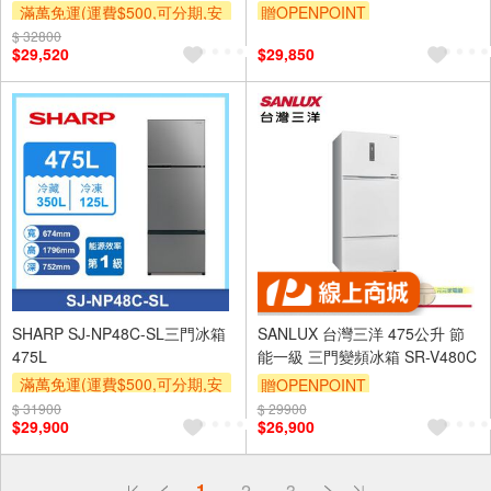
滿萬免運(運費$500,可分期,安
贈OPENPOINT
裝跨區費另計,單品未滿1萬元
$ 32800
$29,520
$29,850
及使用6期以上分期0利率,需付
基本安裝運費)
下單贈
SHARP SJ-NP48C-SL三門冰箱
SANLUX 台灣三洋 475公升 節
475L
能一級 三門變頻冰箱 SR-V480C
滿萬免運(運費$500,可分期,安
贈OPENPOINT
裝跨區費另計,單品未滿1萬元
$ 31900
$ 29900
$29,900
$26,900
及使用6期以上分期0利率,需付
基本安裝運費)
滿額折
偏遠地區配送
1
2
3