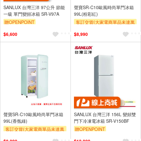
SANLUX 台灣三洋 97公升 節能
聲寶SR-C10歐風時尚單門冰箱
一級 單門變頻冰箱 SR-V97A
99L(粉彩紅)
贈OPENPOINT
客訂交貨(大家電商單品未達萬
元需加收$300-500,部分安裝跨
$6,600
$8,990
區費另計,實際收費以專人聯絡
報價為主)
聲寶SR-C10歐風時尚單門冰箱
SANLUX 台灣三洋 156L 變頻雙
99L(香氛綠)
門下冷凍電冰箱 SR-V150BF
客訂交貨(大家電商單品未達萬
贈OPENPOINT
元需加收$300-500,部分安裝跨