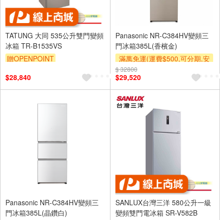
TATUNG 大同 535公升雙門變頻
Panasonic NR-C384HV變頻三
冰箱 TR-B1535VS
門冰箱385L(香檳金)
贈OPENPOINT
滿萬免運(運費$500,可分期,安
裝跨區費另計,單品未滿1萬元
$ 32800
$28,840
$29,520
及使用6期以上分期0利率,需付
基本安裝運費)
下單贈
Panasonic NR-C384HV變頻三
SANLUX台灣三洋 580公升一級
門冰箱385L(晶鑽白)
變頻雙門電冰箱 SR-V582B