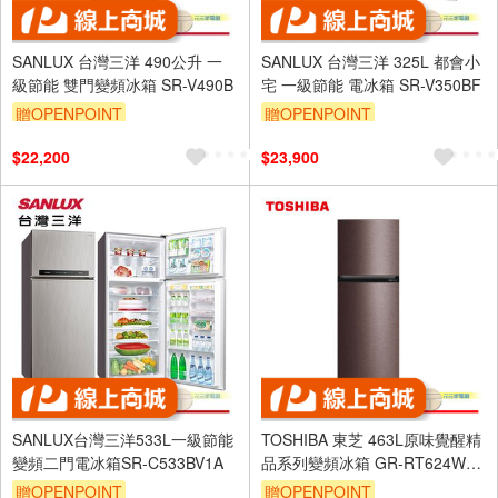
SANLUX 台灣三洋 490公升 一
SANLUX 台灣三洋 325L 都會小
級節能 雙門變頻冰箱 SR-V490B
宅 一級節能 電冰箱 SR-V350BF
贈OPENPOINT
贈OPENPOINT
$22,200
$23,900
SANLUX台灣三洋533L一級節能
TOSHIBA 東芝 463L原味覺醒精
變頻二門電冰箱SR-C533BV1A
品系列變頻冰箱 GR-RT624WE-
PMT
贈OPENPOINT
贈OPENPOINT