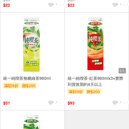
$22
$22
3入
統一純喫茶無糖綠茶960ml
統一純喫茶-紅茶960mlx3※實際
到貨效期約4天以上
滿額9折
贈$200
滿額9折
贈$200
$31
$93