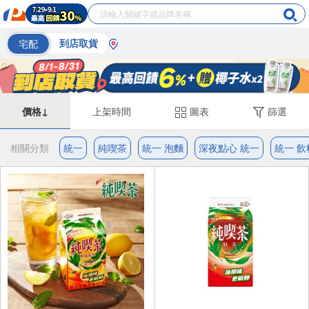
宅配
到店取貨
價格↓
上架時間
圖表
篩選
相關分類
統一
純喫茶
統一 泡麵
深夜點心 統一
統一 飲