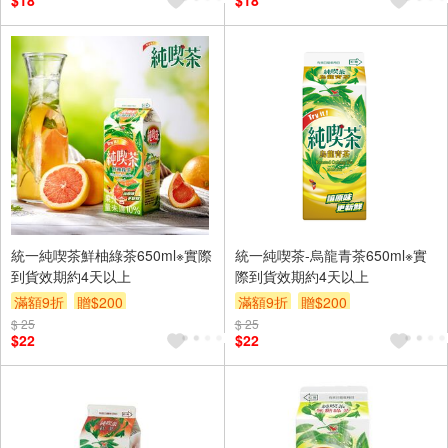
$18
$18
統一純喫茶鮮柚綠茶650ml※實際
統一純喫茶-烏龍青茶650ml※實
到貨效期約4天以上
際到貨效期約4天以上
滿額9折
贈$200
滿額9折
贈$200
$ 25
$ 25
$22
$22