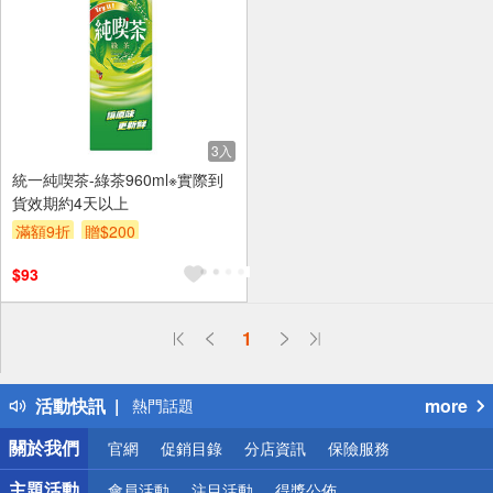
3入
統一純喫茶-綠茶960ml※實際到
貨效期約4天以上
滿額9折
贈$200
$93
偏遠地區配送
1
詐騙網頁！請小心！
得獎公告
活動快訊
more
熱門話題
銀行優惠
關於我們
官網
促銷目錄
分店資訊
保險服務
偏遠地區配送
詐騙網頁！請小心！
主題活動
會員活動
注目活動
得獎公佈