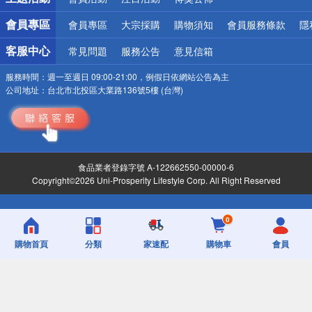
會員專區
會員專區
大宗採購
購物須知
會員服務條款
隱
客服中心
常見問題
服務公告
意見信箱
服務時間：
週一至週日 09:00-21:00，例假日依網站公告為主
公司地址：
台北市北投區大業路136號5樓 (台灣)
食品業者登錄字號 A-122662550-00000-6
Copyright©2026 Uni-Prosperity Lifestyle Corp. All Right Reserved
0
購物首頁
分類
家速配
購物車
會員