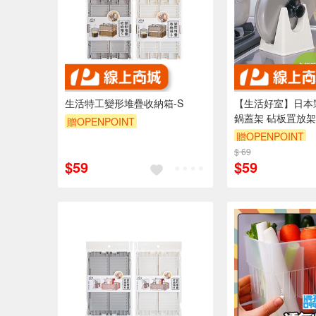
生活特工變形堆疊收納箱-S
【生活好室】日本
鍋蓋架 砧板罝放架
贈OPENPOINT
湯杓架 鍋蓋架 置
贈OPENPOINT
訂單滿999享9折
鏟架 廚房用品 收
$ 69
訂單滿999享9折
$59
$59