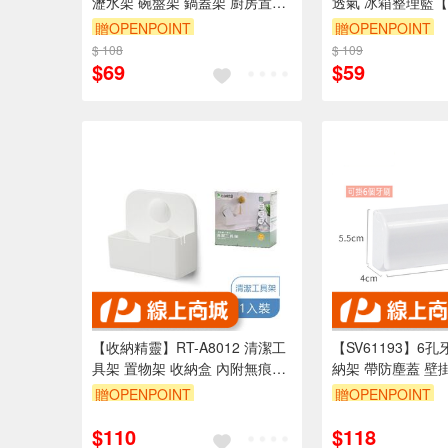
瀝水架 碗盤架 鍋蓋架 廚房置物
透氣 冰箱整理籃【
架 置杯架 書架
【Ho覓好物】冰箱
贈OPENPOINT
贈OPENPOINT
籃 冰箱置物盒 廚
$ 108
$ 109
$69
$59
【收納精靈】RT-A8012 清潔工
【SV61193】6
具架 置物架 收納盒 內附無痕膠
納架 帶防塵蓋 壁
片-白色
架 背膠黏貼帶卡扣
贈OPENPOINT
贈OPENPOINT
置物架
$110
$118