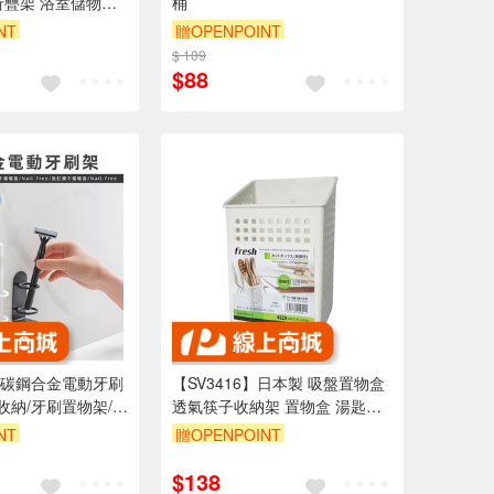
折疊架 浴室儲物架
桶
】重疊收納架
NT
贈OPENPOINT
200
$ 109
$88
碳鋼合金電動牙刷
【SV3416】日本製 吸盤置物盒
收納/牙刷置物架/牙
透氣筷子收納架 置物盒 湯匙架
室牙刷架/壁掛牙刷
餐具收納 廚房收納
NT
贈OPENPOINT
牙刷座)
9折
$138