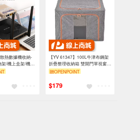
散熱數據機收納-
【YV 61347】100L牛津布鋼架
物架/機上盒架/機上
折疊整理收納箱 雙開門單視窗可
收納/路由器架/wifi
視 衣物棉被玩具置物箱 防水
NT
贈OPENPOINT
9折
$179