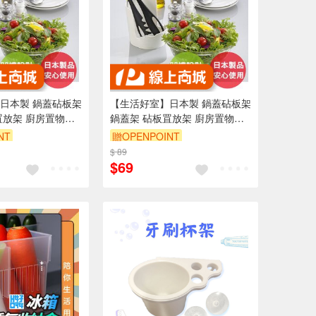
日本製 鍋蓋砧板架
【生活好室】日本製 鍋蓋砧板架
罝放架 廚房置物架
鍋蓋架 砧板罝放架 廚房置物架
 置物架 湯匙架 鍋
湯杓架 鍋蓋架 置物架 湯匙架 鍋
NT
贈OPENPOINT
品
鏟架 廚房用品
9折
$ 89
訂單滿999享9折
$69