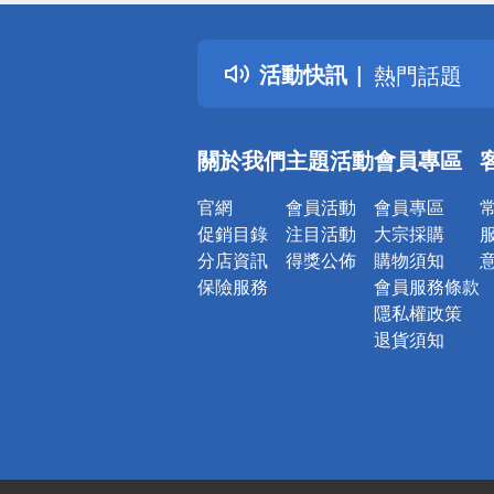
詐騙網頁！
得獎公告
活動快訊
熱門話題
銀行優惠
偏遠地區配
關於我們
主題活動
會員專區
詐騙網頁！
官網
會員活動
會員專區
促銷目錄
注目活動
大宗採購
分店資訊
得獎公佈
購物須知
保險服務
會員服務條款
隱私權政策
退貨須知