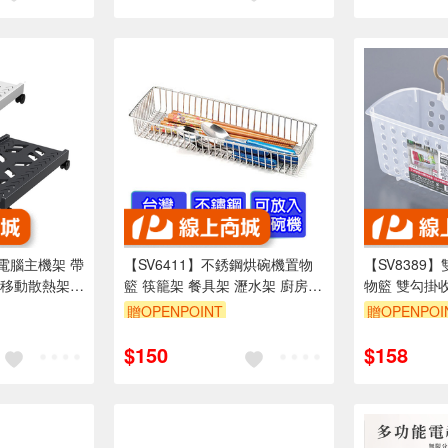
S電腦主機架 帶
【SV6411】不銹鋼烘碗機置物
【SV8389
可移動散熱架
籃 筷籠架 餐具架 瀝水架 廚房收
物籃 雙勾掛
架 兩輪剎車
納籃 萬用籃 置物籃 收納架
物籃
贈OPENPOINT
贈OPENPOI
$150
$158