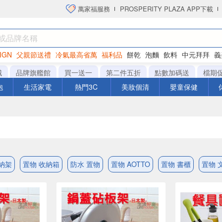
萬家福服務
PROSPERITY PLAZA APP下載
IGN
父親節送禮
冷氣最高省萬
福利品
餅乾
泡麵
飲料
中元拜拜
義
洋芋片
城
品牌旗艦館
買一送一
第二件五折
點數加碼送
檔期
泡
生活家電
熱門3C
美妝個清
嬰童保健
納架
置物 收納箱
防水 置物
置物 AOTTO
置物 書櫃
置物 