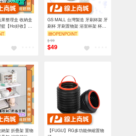
GS MALL 台灣製造 牙刷杯架 牙
理籃【Ho好收】
刷杯 牙刷置物架 浴室杯架 杯架
】冰箱整理盒 置物
牙刷收納 牙刷盒 浴室收納
NT
贈OPENPOINT
盒 廚房收納架
$ 99
$49
收納架 折疊架 置物
【FUGU】RG多功能伸縮置物