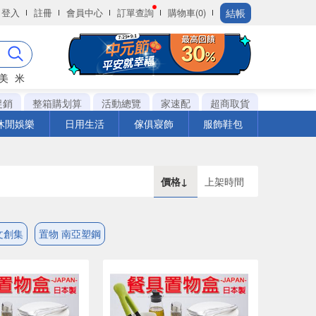
結帳
登入
註冊
會員中心
訂單查詢
購物車(0)
美
米
促銷
整箱購划算
活動總覽
家速配
超商取貨
休閒娛樂
日用生活
傢俱寢飾
服飾鞋包
價格↓
上架時間
文創集
置物 南亞塑鋼