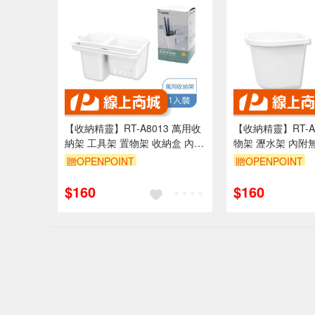
【收納精靈】RT-A8013 萬用收
【收納精靈】RT-A
納架 工具架 置物架 收納盒 內附
物架 瀝水架 內附
無痕膠片
贈OPENPOINT
贈OPENPOINT
$160
$160
偏遠地區配