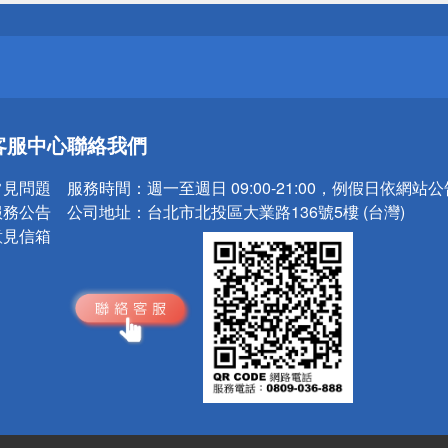
請小心！
送
客服中心
聯絡我們
請小心！
常見問題
服務時間：
週一至週日 09:00-21:00，例假日依網站
服務公告
公司地址：
台北市北投區大業路136號5樓 (台灣)
意見信箱