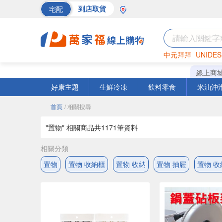
宅配
到店取貨
中元拜拜
UNIDES
巧克力
罐頭
海苔
線上商
好康主題
生鮮冷凍
飲料零食
米油沖
首頁
/ 相關搜尋
"置物" 相關商品共
1171
筆資料
相關分類
置物
置物 收納櫃
置物 收納
置物 抽屜
置物 收