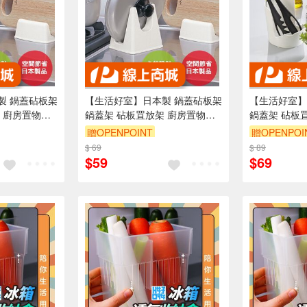
製 鍋蓋砧板架
【生活好室】日本製 鍋蓋砧板架
【生活好室】
 廚房置物架
鍋蓋架 砧板罝放架 廚房置物架
鍋蓋架 砧板
物架 湯匙架 鍋
湯杓架 鍋蓋架 置物架 湯匙架 鍋
湯杓架 鍋蓋架
贈OPENPOINT
贈OPENPOI
納架
鏟架 廚房用品 收納架
鏟架 廚房用
$ 69
訂單滿999享9折
$ 89
訂單滿999享
$59
$69