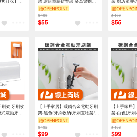
Ho好收】
架 廚房塑膠折疊架 浴室儲物架
架 廚房塑膠
整理盒 置物
【Ho覓好物】重疊收納架
【Ho覓好物
贈OPENPOINT
贈OPENPOI
房收納架
JP3199 JP3200
JP3199 JP3
$ 109
$ 109
$55
$55
孔牙刷架 牙刷收
【上手家居】碳鋼合金電動牙刷
【上手家居】
掛式電動牙刷
架-黑色(牙刷收納/牙刷置物架/牙
架-白色(牙刷
 可拆洗 牙刷
刷收納架/浴室牙刷架/壁掛牙刷
刷收納架/浴
贈OPENPOINT
贈OPENPOI
架/牙刷掛架/牙刷座)
架/牙刷掛架/
$ 132
訂單滿999享9折
$ 132
訂單滿999享
$99
$99