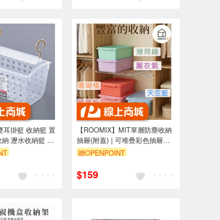
】雙耳掛籃 收納籃 置
【ROOMIX】MIT單層防塵收納
收納 瀝水收納籃 雜
抽屜(附蓋) | 可堆疊彩色抽屜盒 |
桌面收納 置物盒 玩具箱 衣物整
NT
贈OPENPOINT
理 | DIY組合櫃
$159