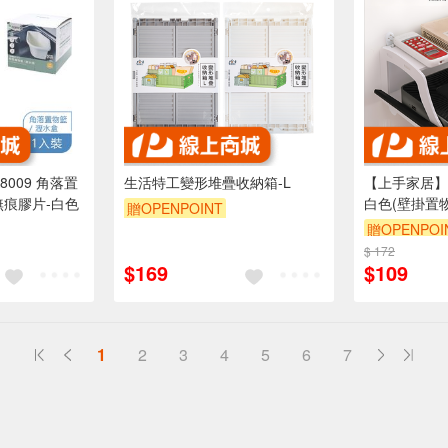
8009 角落置
生活特工變形堆疊收納箱-L
【上手家居】
無痕膠片-白色
白色(壁掛置
贈OPENPOINT
盒收納/路由器
贈OPENPOI
訂單滿999享9折
架)
$ 172
訂單滿999享
$169
$109
1
2
3
4
5
6
7
送