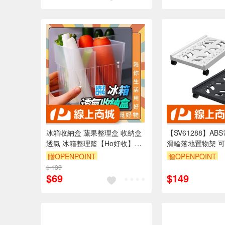
冰箱收納盒 蔬果整理盒 收納盒
【SV61288】AB
透氣 冰箱整理籃【Ho好收】
滑輪落地置物架 
【Ho覓好物】冰箱整理盒 置物
家用辦公室 主機托
贈OPENPOINT
贈OPENPOINT
籃 冰箱置物盒 廚房收納架
萬向
$ 139
$69
$149