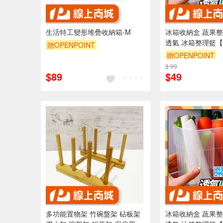
生活特工變形堆疊收納箱-M
冰箱收納盒 蔬果整理盒 收納盒
透氣 冰箱整理籃【
贈OPENPOINT
【Ho覓好物】冰箱
贈OPENPOINT
訂單滿999享9折
籃 冰箱置物盒 廚
$ 99
$89
$49
多功能置物架 竹碗盤架 砧板架
冰箱收納盒 蔬果整理盒 收納盒