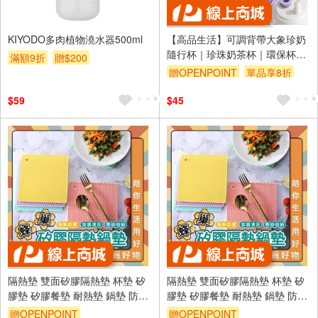
KIYODO多肉植物澆水器500ml
【高品生活】可調背帶大象珍奶
隨行杯｜珍珠奶茶杯｜環保杯｜
滿額9折
贈$200
吸管杯｜手搖飲料杯｜隨身杯｜
贈OPENPOINT
單品享8折
隨行杯｜珍奶杯
$59
$45
隔熱墊 雙面矽膠隔熱墊 杯墊 矽
隔熱墊 雙面矽膠隔熱墊 杯墊 矽
膠墊 矽膠餐墊 耐熱墊 鍋墊 防熱
膠墊 矽膠餐墊 耐熱墊 鍋墊 防熱
墊 隔熱餐墊【Ho覓好物】隔熱
墊 隔熱餐墊【Ho覓好物】隔熱
贈OPENPOINT
贈OPENPOINT