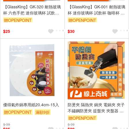
【GlassKing】GK-320 耐熱玻璃
【GlassKing】GK-001 耐熱玻璃
杯 六色手把 迷你玻璃杯 試飲杯
杯 迷你玻璃杯 試飲杯 咖啡杯 水
咖啡杯 水杯 茶杯 酒杯
杯 茶杯 酒杯
贈OPENPOINT
贈OPENPOINT
$25
$30
優得氣炸鍋專用紙20.4cm-15入
防燙夾 隔熱夾 鍋夾 電鍋夾 夾子
不鏽鋼防燙夾 提盤夾 夾盤器 盤
贈OPENPOINT
滿額9折
器【Ho覓好物】雙柄夾 鍋盤夾
贈OPENPOINT
贈$200
碗夾 取碗夾 盆碗夾
$ 39
$ 39