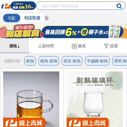
宅配
到店取貨
價格↓
上架時間
圖表
篩選
相關分類
耐熱
耐熱 玻璃
茶壺 耐熱
不鏽鋼 耐熱
透明 