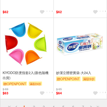
$62
$62
KIYODO防燙指套2入(顏色隨機
妙潔立體密實袋-大24入
出貨)
贈OPENPOINT
滿額9折
贈OPENPOINT
滿額9折
贈$200
$ 69
贈$200
$ 65
$63
$64
偏遠地區配送
1
2
3
4
5
6
7