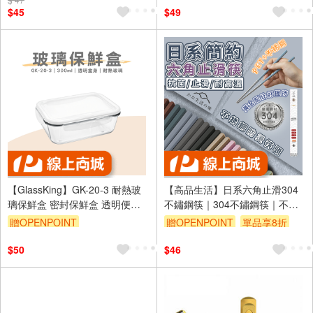
$45
$49
【GlassKing】GK-20-3 耐熱玻
【高品生活】日系六角止滑304
璃保鮮盒 密封保鮮盒 透明便當
不鏽鋼筷｜304不鏽鋼筷｜不鏽
盒 玻璃便當盒 健康餐盒
鋼筷子｜日系筷子｜六角筷｜止
贈OPENPOINT
贈OPENPOINT
單品享8折
滑筷｜防燙筷
$50
$46