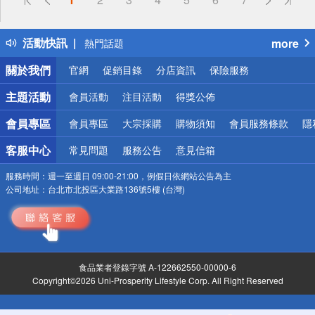
詐騙網頁！請小心！
得獎公告
活動快訊
more
熱門話題
銀行優惠
關於我們
官網
促銷目錄
分店資訊
保險服務
偏遠地區配送
詐騙網頁！請小心！
主題活動
會員活動
注目活動
得獎公佈
會員專區
會員專區
大宗採購
購物須知
會員服務條款
隱
客服中心
常見問題
服務公告
意見信箱
服務時間：
週一至週日 09:00-21:00，例假日依網站公告為主
公司地址：
台北市北投區大業路136號5樓 (台灣)
食品業者登錄字號 A-122662550-00000-6
Copyright©2026 Uni-Prosperity Lifestyle Corp. All Right Reserved