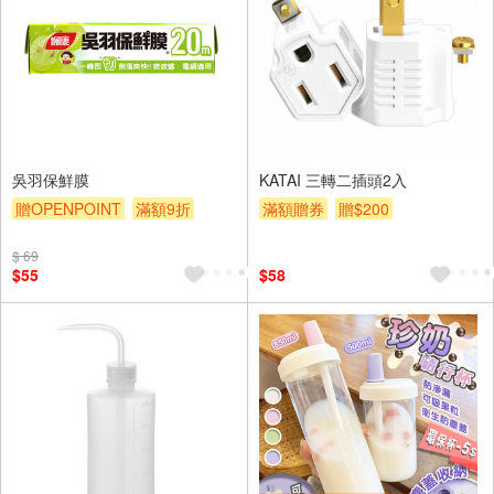
吳羽保鮮膜
KATAI 三轉二插頭2入
贈OPENPOINT
滿額9折
滿額贈券
贈$200
贈$200
$ 69
$55
$58