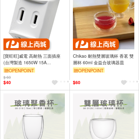
[寶旺旺]威電 高耐熱 三面插座
Chikao 耐熱雙層玻璃杯 香茗 雙
(台灣製造 1650W 15A
層杯 60ml 金益合玻璃器皿
125VAC)CB-2032
贈OPENPOINT
贈OPENPOINT
$ 60
訂單滿699享95折
$40
$60