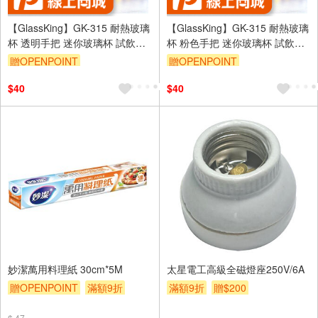
【GlassKing】GK-315 耐熱玻璃
【GlassKing】GK-315 耐熱玻璃
杯 透明手把 迷你玻璃杯 試飲杯
杯 粉色手把 迷你玻璃杯 試飲杯
咖啡杯 水杯 茶杯 酒杯
咖啡杯 水杯 茶杯 酒杯
贈OPENPOINT
贈OPENPOINT
$40
$40
妙潔萬用料理紙 30cm*5M
太星電工高級全磁燈座250V/6A
贈OPENPOINT
滿額9折
滿額9折
贈$200
贈$200
$ 47