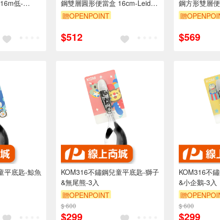
16m低-
鋼雙層圓形便當盒 16cm-Leidea
鋼方形雙層便當
樂德兒
Leidea樂德
贈OPENPOINT
贈OPENPOI
$512
$569
兒童平底匙-鯨魚
KOM316不鏽鋼兒童平底匙-獅子
KOM316不
&無尾熊-3入
&小企鵝-3入
贈OPENPOINT
贈OPENPOI
$ 600
$ 600
$299
$299