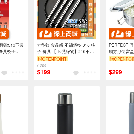
 極緻316不鏽
方型筷 食品級 不鏽鋼筷 316 筷
PERFECT 
餐具筷子
子 餐具 【Ho覓好物】316不鏽
鋼方形便當盒 
a樂德兒
鋼筷 JP4047 JP4010
Leidea樂德
贈OPENPOINT
贈OPENPOI
$ 299
$199
$299