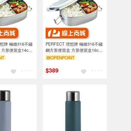
理想牌 極緻316不鏽
PERFECT 理想牌 極緻316不鏽
方形便當盒14cm-
鋼方形便當盒 方形便當盒16cm-
兒
Leidea樂德兒
NT
贈OPENPOINT
$389