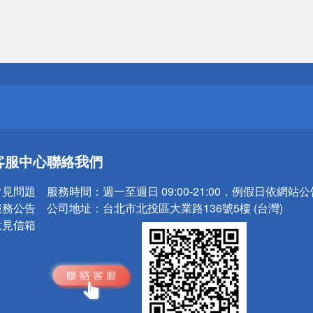
送
請小心！
送
客服中心
聯絡我們
請小心！
常見問題
服務時間：
週一至週日 09:00-21:00，例假日依網站
服務公告
公司地址：
台北市北投區大業路136號5樓 (台灣)
意見信箱