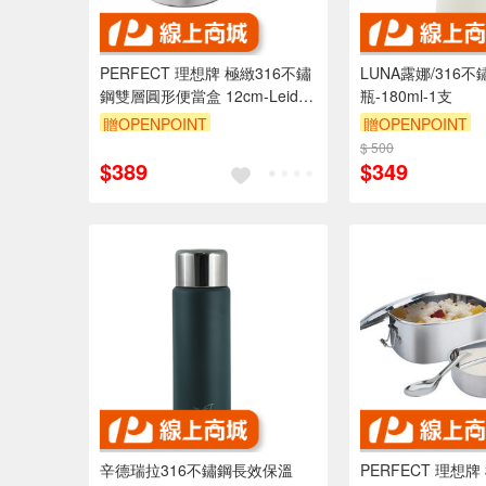
PERFECT 理想牌 極緻316不鏽
LUNA露娜/316
鋼雙層圓形便當盒 12cm-Leidea
瓶-180ml-1支
樂德兒
贈OPENPOINT
贈OPENPOINT
$ 500
$389
$349
辛德瑞拉316不鏽鋼長效保溫
PERFECT 理想牌