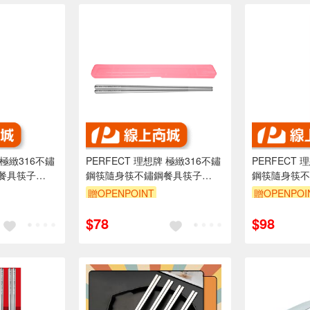
 極緻316不鏽
PERFECT 理想牌 極緻316不鏽
PERFECT 
餐具筷子
鋼筷隨身筷不鏽鋼餐具筷子
鋼筷隨身筷不
a樂德兒
23cm一雙（桃紅）-Leidea樂德
38cm一雙-L
贈OPENPOINT
贈OPENPOI
兒
$78
$98