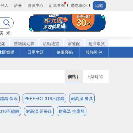
結帳
登入
註冊
會員中心
訂單查詢
購物車(0)
美
米
促銷
整箱購划算
活動總覽
家速配
超商取貨
休閒娛樂
日用生活
傢俱寢飾
服飾鞋包
價格↓
上架時間
不鏽鋼 保溫
PERFECT 316不鏽鋼
耐高溫 餐具
316不鏽鋼
耐高溫 延長線
耐高溫 抗腐蝕