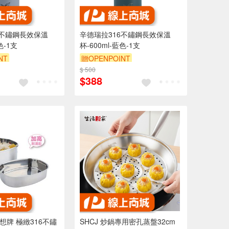
6不鏽鋼長效保溫
辛德瑞拉316不鏽鋼長效保溫
色-1支
杯-600ml-藍色-1支
NT
贈OPENPOINT
$ 500
$388
理想牌 極緻316不鏽
SHCJ 炒鍋專用密孔蒸盤32cm