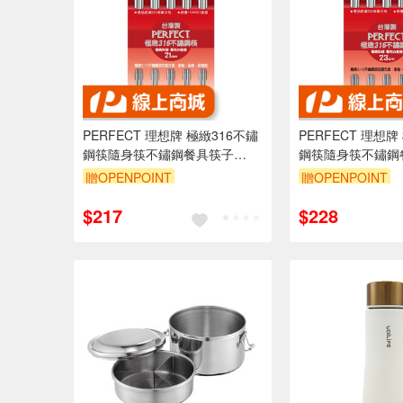
PERFECT 理想牌 極緻316不鏽
PERFECT 理想牌
鋼筷隨身筷不鏽鋼餐具筷子
鋼筷隨身筷不鏽鋼
21cm五雙-Leidea樂德兒
23cm五雙-Leide
贈OPENPOINT
贈OPENPOINT
$217
$228