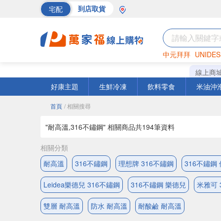
宅配
到店取貨
中元拜拜
UNIDES
巧克力
罐頭
海苔
線上商
好康主題
生鮮冷凍
飲料零食
米油沖
首頁
/ 相關搜尋
"耐高溫,316不鏽鋼" 相關商品共
194
筆資料
相關分類
耐高溫
316不鏽鋼
理想牌 316不鏽鋼
316不鏽鋼
Leidea樂德兒 316不鏽鋼
316不鏽鋼 樂德兒
米雅可 
雙層 耐高溫
防水 耐高溫
耐酸鹼 耐高溫