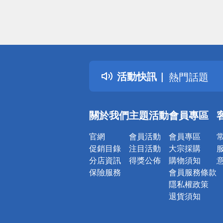
偏遠地區配
詐騙網頁！
得獎公告
活動快訊
熱門話題
銀行優惠
偏遠地區配
關於我們
主題活動
會員專區
詐騙網頁！
官網
會員活動
會員專區
促銷目錄
注目活動
大宗採購
分店資訊
得獎公佈
購物須知
保險服務
會員服務條款
隱私權政策
退貨須知