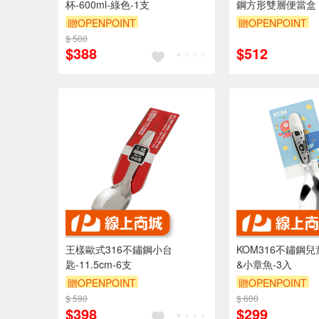
杯-600ml-綠色-1支
鋼方形雙層便當盒 
Leidea樂德兒
贈OPENPOINT
贈OPENPOINT
$ 500
$388
$512
王樣歐式316不鏽鋼小台
KOM316不鏽鋼
匙-11.5cm-6支
&小章魚-3入
贈OPENPOINT
贈OPENPOINT
$ 590
$ 600
$398
$299