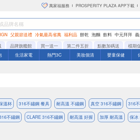
萬家福服務
PROSPERITY PLAZA APP下載
IGN
父親節送禮
冷氣最高省萬
福利品
餅乾
泡麵
飲料
中元拜拜
義
洋芋片
城
品牌旗艦館
買一送一
第二件五折
點數加碼送
檔期
泡
生活家電
熱門3C
美妝個清
嬰童保健
 保溫杯
316不鏽鋼 餐具
耐高溫 不鏽鋼
真空 316不鏽鋼
316
316不鏽鋼
CLARE 316不鏽鋼
耐高溫 好握
加厚 耐高溫
保冰 