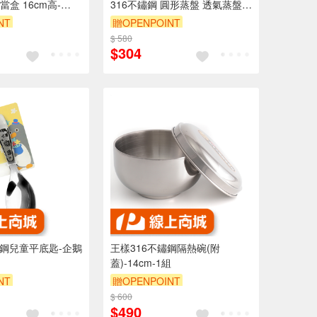
盒 16cm高-
316不鏽鋼 圓形蒸盤 透氣蒸盤
兒
包子蒸盤 肉粽蒸盤
NT
贈OPENPOINT
$ 580
訂單滿999享9折
$304
鏽鋼兒童平底匙-企鵝
王樣316不鏽鋼隔熱碗(附
蓋)-14cm-1組
NT
贈OPENPOINT
$ 600
$490