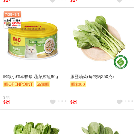
$27
$27
咪歐小確幸貓罐-蔬菜鮪魚80g
履歷油菜(每袋約250克)
贈OPENPOINT
滿額贈
贈$200
贈$200
$ 33
$29
$29