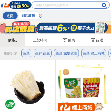
宅配
到店取貨
價格↓
上架時間
圖表
篩選
相關分類
蔬菜
生鮮 蔬菜
蔬菜 減醣飲食
蔬菜 線上商城