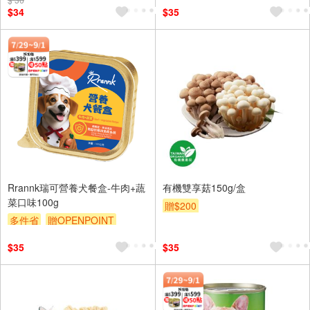
$34
$35
Rrannk瑞可營養犬餐盒-牛肉+蔬
有機雙享菇150g/盒
菜口味100g
贈$200
多件省
贈OPENPOINT
滿額贈
贈$200
$35
$35