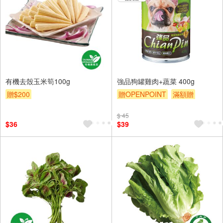
有機去殼玉米筍100g
強品狗罐雞肉+蔬菜 400g
贈$200
贈OPENPOINT
滿額贈
贈$200
$ 45
$36
$39