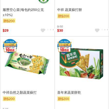
履歷空心菜(每包約250公克
中祥 蔬菜蘇打餅
±10%)
贈$200
贈$200
$ 32
$29
$30
中祥自然之顏蔬菜蘇打
喜年來蔬菜餅乾
贈$200
贈$200
$ 36