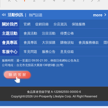
詐騙網頁！請小心！
得獎公告
活動快訊
more
熱門話題
銀行優惠
關於我們
官網
促銷目錄
分店資訊
保險服務
偏遠地區配送
詐騙網頁！請小心！
主題活動
會員活動
注目活動
得獎公佈
會員專區
會員專區
大宗採購
購物須知
會員服務條款
隱
客服中心
常見問題
服務公告
意見信箱
服務時間：
週一至週日 09:00-21:00，例假日依網站公告為主
公司地址：
台北市北投區大業路136號5樓 (台灣)
食品業者登錄字號 A-122662550-00000-6
Copyright©2026 Uni-Prosperity Lifestyle Corp. All Right Reserved