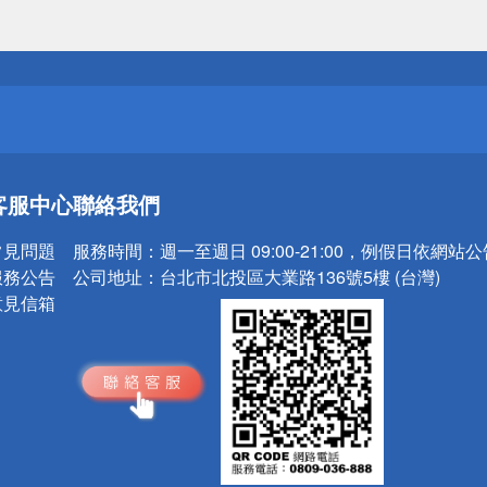
送
請小心！
送
客服中心
聯絡我們
請小心！
常見問題
服務時間：
週一至週日 09:00-21:00，例假日依網站
服務公告
公司地址：
台北市北投區大業路136號5樓 (台灣)
意見信箱