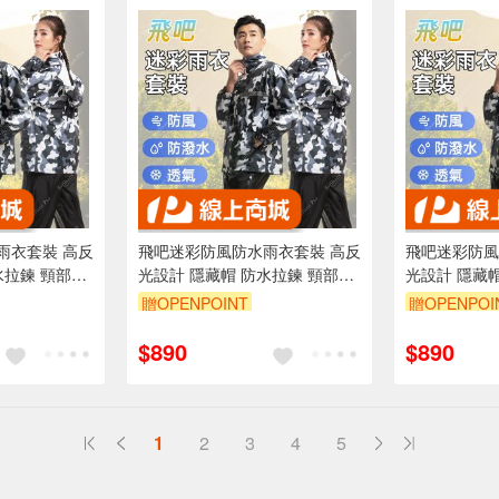
雨衣套裝 高反
飛吧迷彩防風防水雨衣套裝 高反
飛吧迷彩防風
水拉鍊 頸部加
光設計 隱藏帽 防水拉鍊 頸部加
光設計 隱藏
 L XL 2XL
高設計 多尺寸選擇 M L XL 2XL
高設計 多尺寸選
贈OPENPOINT
贈OPENPOI
3XL
3XL
折抵 100元
訂單滿 2000 元折抵 100元
訂單滿 200
$890
$890
00 元的範圍
（運費不算在 2000 元的範圍
（運費不算在
內）
1
2
3
4
5