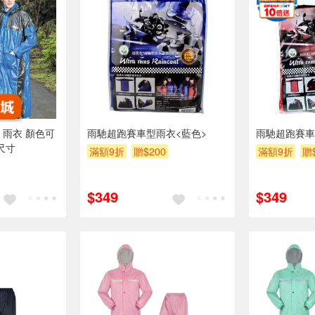
 雨衣 顏色可
雨馳超跑賽車型雨衣<藍色>
雨馳超跑賽車
尺寸
滿額9折
贈$200
滿額9折
贈
折抵 100元
$349
$349
00 元的範圍