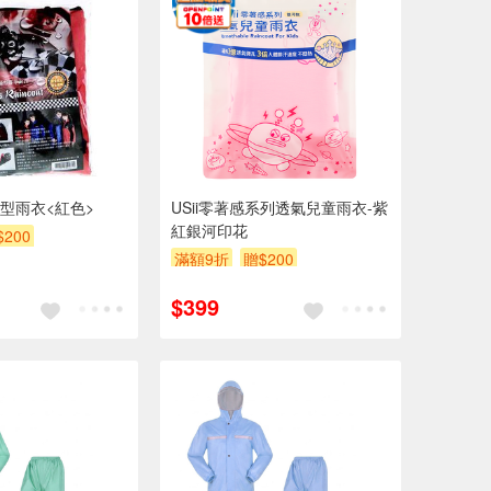
型雨衣<紅色>
USii零著感系列透氣兒童雨衣-紫
紅銀河印花
$200
滿額9折
贈$200
$399