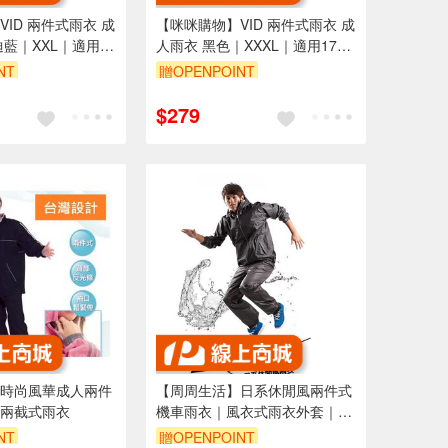
ID 兩件式雨衣 成
【咪咪購物】VID 兩件式雨衣 成
迪藍｜XXL｜適用
人雨衣 黑色｜XXXL｜適用170-
180cm
NT
贈OPENPOINT
$279
時尚風華成人兩件
【周周生活】日系休閒風兩件式
兩截式雨衣
機車雨衣｜風衣式雨衣外套｜兩
截式
NT
贈OPENPOINT