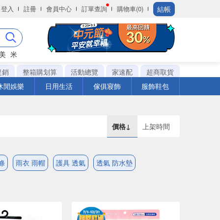
結帳
登入
註冊
會員中心
訂單查詢
購物車(0)
美
米
促銷
整箱購划算
活動總覽
家速配
超商取貨
休閒娛樂
日用生活
傢俱寢飾
服飾鞋包
價格↓
上架時間
條
雨衣 雨帽
護具 透氣
透氣 防水墊