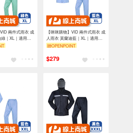
ID 兩件式雨衣 成
【咪咪購物】VID 兩件式雨衣 成
迪綠｜XL｜適用
人雨衣 莫蘭迪藍｜XL｜適用
150-160cm
NT
贈OPENPOINT
$279