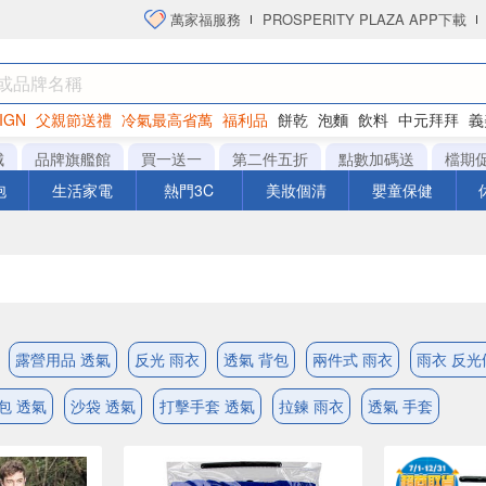
萬家福服務
PROSPERITY PLAZA APP下載
IGN
父親節送禮
冷氣最高省萬
福利品
餅乾
泡麵
飲料
中元拜拜
義
洋芋片
城
品牌旗艦館
買一送一
第二件五折
點數加碼送
檔期
泡
生活家電
熱門3C
美妝個清
嬰童保健
露營用品 透氣
反光 雨衣
透氣 背包
兩件式 雨衣
雨衣 反光
包 透氣
沙袋 透氣
打擊手套 透氣
拉鍊 雨衣
透氣 手套