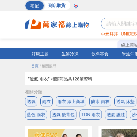
宅配
到店取貨
中元拜拜
UNIDES
巧克力
罐頭
海苔
線上商
好康主題
生鮮冷凍
飲料零食
米油沖
首頁
/ 相關搜尋
"透氣,雨衣" 相關商品共
128
筆資料
相關分類
透氣
雨衣
雨衣 線上商城
防水 雨衣
透氣 床墊
藍色 雨衣
透氣 後背包
TDN 雨衣
透氣 護膝
沙