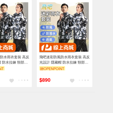
防水雨衣套裝 高反
飛吧迷彩防風防水雨衣套裝 高反
帽 防水拉鍊 頸部加
光設計 隱藏帽 防水拉鍊 頸部加
擇 M L XL 2XL
高設計 多尺寸選擇 M L XL 2XL
NT
贈OPENPOINT
3XL
0 元折抵 100元
訂單滿 2000 元折抵 100元
$890
 2000 元的範圍
（運費不算在 2000 元的範圍
內）
內）