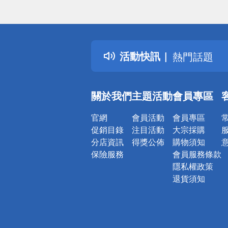
偏遠地區配
詐騙網頁！
得獎公告
活動快訊
熱門話題
銀行優惠
偏遠地區配
關於我們
主題活動
會員專區
詐騙網頁！
官網
會員活動
會員專區
促銷目錄
注目活動
大宗採購
分店資訊
得獎公佈
購物須知
保險服務
會員服務條款
隱私權政策
退貨須知