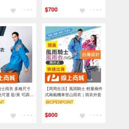
$700
騎士雨衣 多種尺寸
【周周生活】風雨騎士 輕量兩件
 顏色可選 藍/黃 可調袖
式兩截機車登山雨衣｜雨衣外套
 高反光安全設計
NT
贈OPENPOINT
0 元折抵 100元
$800
 2000 元的範圍
內）