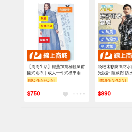
【周周生活】輕燕加寬極輕量前
飛吧迷彩防風防水
開式雨衣｜成人一件式機車雨衣
光設計 隱藏帽 防
｜可背包・全開式拉鍊
高設計 多尺寸選擇 M
贈OPENPOINT
贈OPENPOINT
3XL
訂單滿 2000 元
$750
$890
（運費不算在 20
內）