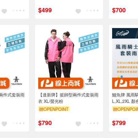
$499
$700
兩件式套裝雨
【達新牌】挺帥型兩件式套裝雨
鱷魚牌 風雨
衣 XL/螢光粉
L,XL,2XL
口 透氣設計
贈OPENPOINT
贈OPENPOI
訂單滿 200
$790
$799
（運費不算在