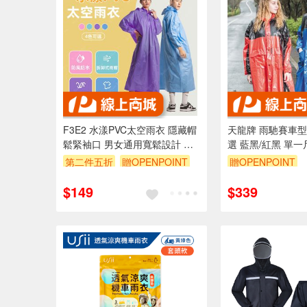
F3E2 水漾PVC太空雨衣 隱藏帽
天龍牌 雨馳賽車型
鬆緊袖口 男女通用寬鬆設計 防
選 藍黑/紅黑 單一
水透氣四色可選-紫/綠/藍/粉
第二件五折
贈OPENPOINT
贈OPENPOINT
訂單滿 2000 元折抵 100元
訂單滿 2000 元
$149
$339
（運費不算在 2000 元的範圍
（運費不算在 20
內）
內）