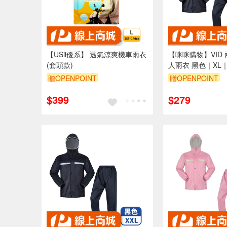
【USii優系】 透氣涼爽機車雨衣
【咪咪購物】VID
(套頭款)
人雨衣 黑色｜XL｜
160cm
贈OPENPOINT
贈OPENPOINT
$399
$279