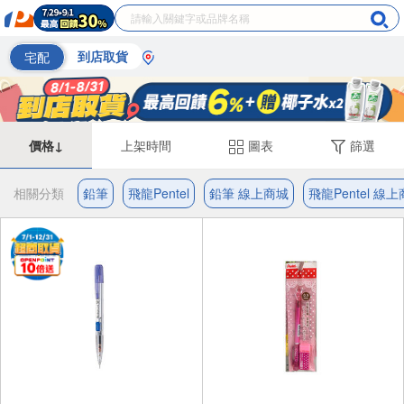
宅配
到店取貨
價格↓
上架時間
圖表
篩選
相關分類
鉛筆
飛龍Pentel
鉛筆 線上商城
飛龍Pentel 線