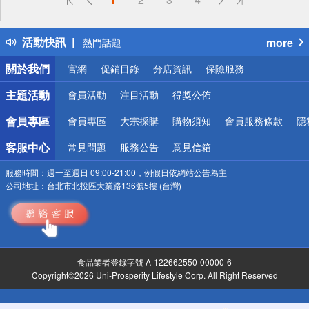
詐騙網頁！請小心！
得獎公告
活動快訊
more
熱門話題
銀行優惠
關於我們
官網
促銷目錄
分店資訊
保險服務
偏遠地區配送
詐騙網頁！請小心！
主題活動
會員活動
注目活動
得獎公佈
會員專區
會員專區
大宗採購
購物須知
會員服務條款
隱
客服中心
常見問題
服務公告
意見信箱
服務時間：
週一至週日 09:00-21:00，例假日依網站公告為主
公司地址：
台北市北投區大業路136號5樓 (台灣)
食品業者登錄字號 A-122662550-00000-6
Copyright©2026 Uni-Prosperity Lifestyle Corp. All Right Reserved