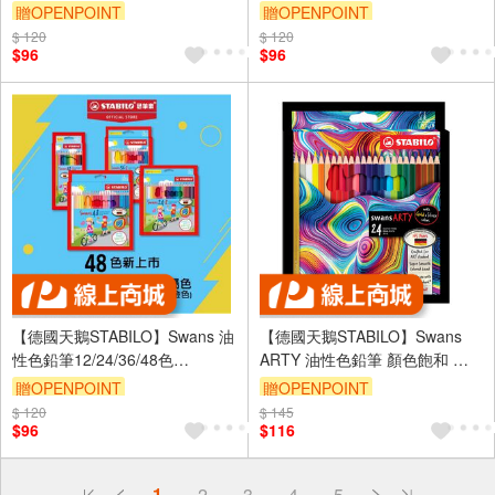
ST7890/6-HB
ST7880/6-HB
贈OPENPOINT
贈OPENPOINT
$ 120
$ 120
$96
$96
【德國天鵝STABILO】Swans 油
【德國天鵝STABILO】Swans
性色鉛筆12/24/36/48色
ARTY 油性色鉛筆 顏色飽和 易
(ST1870)12色+1
上色12/24/36/48色(ST1520)12
贈OPENPOINT
贈OPENPOINT
色
$ 120
$ 145
$96
$116
偏遠地區配送
1
2
3
4
5