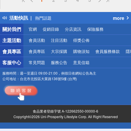
詐騙網頁！請小心！
得獎公告
活動快訊
more
熱門話題
銀行優惠
關於我們
官網
促銷目錄
分店資訊
保險服務
偏遠地區配送
詐騙網頁！請小心！
主題活動
會員活動
注目活動
得獎公佈
會員專區
會員專區
大宗採購
購物須知
會員服務條款
隱
客服中心
常見問題
服務公告
意見信箱
服務時間：
週一至週日 09:00-21:00，例假日依網站公告為主
公司地址：
台北市北投區大業路136號5樓 (台灣)
食品業者登錄字號 A-122662550-00000-6
Copyright©2026 Uni-Prosperity Lifestyle Corp. All Right Reserved