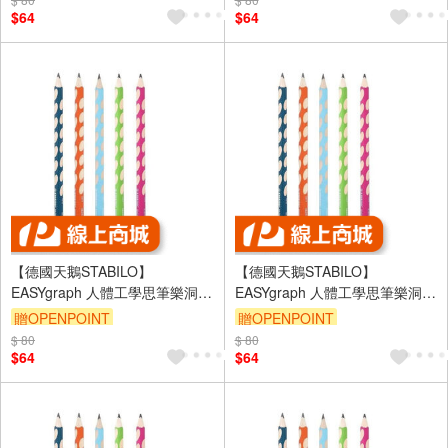
$64
$64
【德國天鵝STABILO】
【德國天鵝STABILO】
EASYgraph 人體工學思筆樂洞洞
EASYgraph 人體工學思筆樂洞洞
鉛筆(多色)左/右手左手HB藍綠
鉛筆(多色)左/右手右手HB粉紫
贈OPENPOINT
贈OPENPOINT
(ST321/HB-6)
ST322/17-HB
$ 80
$ 80
$64
$64