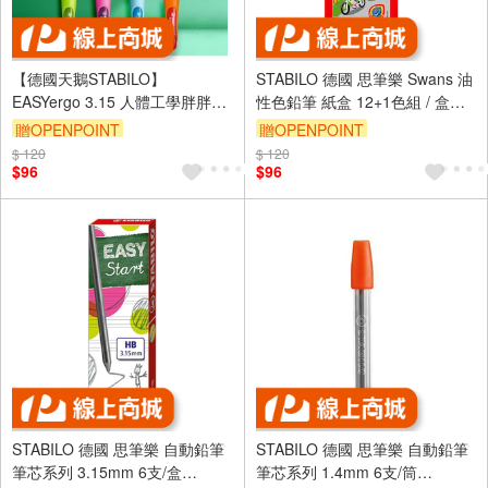
【德國天鵝STABILO】
STABILO 德國 思筆樂 Swans 油
EASYergo 3.15 人體工學胖胖鉛
性色鉛筆 紙盒 12+1色組 / 盒
自動鉛筆附磨蕊器 左/右手適用
ST1870/13
贈OPENPOINT
贈OPENPOINT
筆芯HB3.15mm筆芯HB7890/6-
$ 120
$ 120
HB
$96
$96
STABILO 德國 思筆樂 自動鉛筆
STABILO 德國 思筆樂 自動鉛筆
筆芯系列 3.15mm 6支/盒
筆芯系列 1.4mm 6支/筒