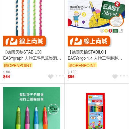
【德國天鵝STABILO】
【德國天鵝STABILO】
EASYgraph 人體工學思筆樂洞洞
EASYergo 1.4 人體工學胖胖鉛
鉛筆(多色)左/右手左手2B淺藍
自動鉛筆 左/右手適用 筆芯
贈OPENPOINT
贈OPENPOINT
ST321/02-2B-6
HB1.4筆芯(7880/6-HB)
$ 80
$ 120
$64
$96