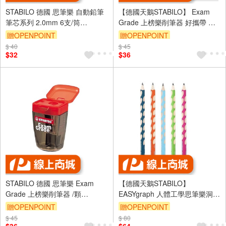
STABILO 德國 思筆樂 自動鉛筆
【德國天鵝STABILO】 Exam
筆芯系列 2.0mm 6支/筒
Grade 上榜樂削筆器 好攜帶 不
ST79803/6-2B
飛屑 多種筆桿適用(ST4518)
贈OPENPOINT
贈OPENPOINT
$ 40
$ 45
$32
$36
STABILO 德國 思筆樂 Exam
【德國天鵝STABILO】
Grade 上榜樂削筆器 /顆
EASYgraph 人體工學思筆樂洞洞
ST4518
鉛筆(多色)左/右手右手2B淺藍
贈OPENPOINT
贈OPENPOINT
(ST322/02-2B)
$ 45
$ 80