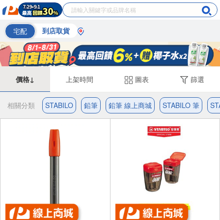
宅配
到店取貨
價格↓
上架時間
圖表
篩選
相關分類
STABILO
鉛筆
鉛筆 線上商城
STABILO 筆
ST