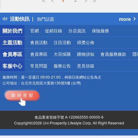
詐騙網頁！請小心！
得獎公告
活動快訊
more
熱門話題
銀行優惠
關於我們
官網
促銷目錄
分店資訊
保險服務
偏遠地區配送
詐騙網頁！請小心！
主題活動
會員活動
注目活動
得獎公佈
會員專區
會員專區
大宗採購
購物須知
會員服務條款
隱
客服中心
常見問題
服務公告
意見信箱
服務時間：
週一至週日 09:00-21:00，例假日依網站公告為主
公司地址：
台北市北投區大業路136號5樓 (台灣)
食品業者登錄字號 A-122662550-00000-6
Copyright©2026 Uni-Prosperity Lifestyle Corp. All Right Reserved