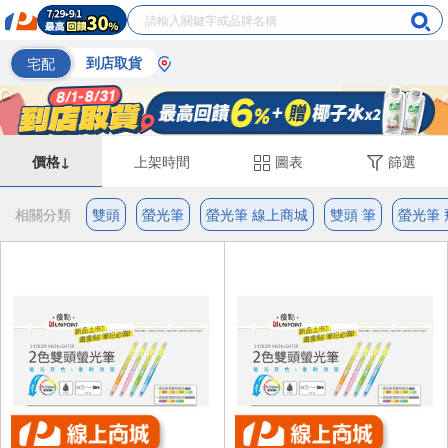
宅配
到店取貨
價格↓
上架時間
圖表
篩選
相關分類
雙頭
螢光筆
螢光筆 線上商城
雙頭 筆
螢光筆 飛