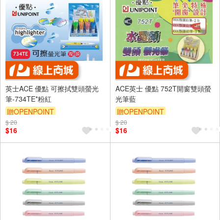
英士ACE 優點 可擦拭雙頭螢光
ACE英士 優點 752T開窗雙頭螢
筆-734TE*粉紅
光筆藍
贈OPENPOINT
贈OPENPOINT
$ 20
$ 20
$16
$16