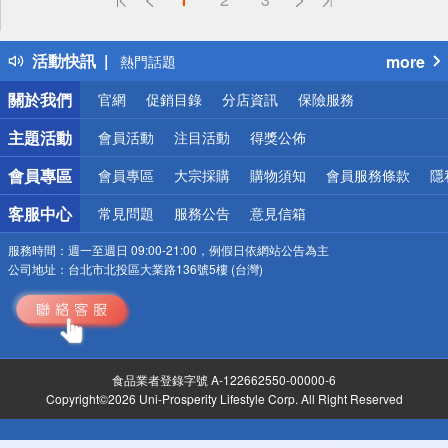
詐騙網頁！請小心！
得獎公告
活動快訊
more
熱門話題
銀行優惠
關於我們
官網
促銷目錄
分店資訊
保險服務
偏遠地區配送
詐騙網頁！請小心！
主題活動
會員活動
注目活動
得獎公佈
會員專區
會員專區
大宗採購
購物須知
會員服務條款
隱
客服中心
常見問題
服務公告
意見信箱
服務時間：
週一至週日 09:00-21:00，例假日依網站公告為主
公司地址：
台北市北投區大業路136號5樓 (台灣)
食品業者登錄字號 A-122662550-00000-6
Copyright©2026 Uni-Prosperity Lifestyle Corp. All Right Reserved