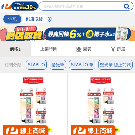
宅配
到店取貨
價格↓
上架時間
圖表
篩選
相關分類
STABILO
螢光筆
STABILO 筆
螢光筆 線上商城