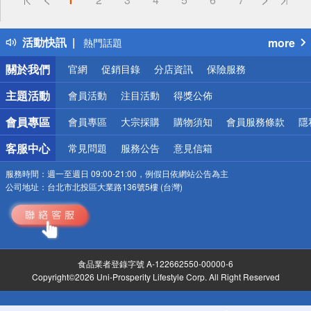
詐騙網頁！請小心！
得獎公告
活動快訊
more
熱門話題
銀行優惠
關於我們
官網
促銷目錄
分店資訊
保險服務
偏遠地區配送
詐騙網頁！請小心！
主題活動
會員活動
注目活動
得獎公佈
會員專區
會員專區
大宗採購
購物須知
會員服務條款
隱
客服中心
常見問題
服務公告
意見信箱
服務時間：
週一至週日 09:00-21:00，例假日依網站公告為主
公司地址：
台北市北投區大業路136號5樓 (台灣)
食品業者登錄字號 A-122662550-00000-6
Copyright©2026 Uni-Prosperity Lifestyle Corp. All Right Reserved