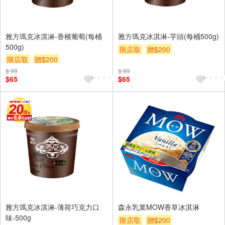
雅方瑪克冰淇淋-香檳葡萄(每桶
雅方瑪克冰淇淋-芋頭(每桶500g)
500g)
限店取
贈$200
限店取
贈$200
$ 99
$ 99
$65
$65
雅方瑪克冰淇淋-薄荷巧克力口
森永乳業MOW香草冰淇淋
味-500g
限店取
贈$200