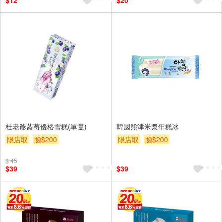
$12
$20
杜老爺藍莓優格雪糕(單隻)
韓國熊津米漿年糕冰
限店取
贈$200
限店取
贈$200
$ 45
$39
$39