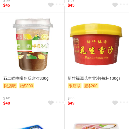
$45
$45
石二鍋檸檬冬瓜冰沙330g
新竹福源花生雪沙(每杯130g)
限店取
贈$200
限店取
贈$200
$ 62
$ 65
$48
$49