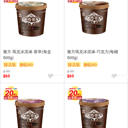
雅方 瑪克冰淇淋-香草(每盒
雅方瑪克冰淇淋-巧克力(每桶
500g)
500g)
限店取
贈$200
限店取
贈$200
$ 99
$ 99
$65
$65