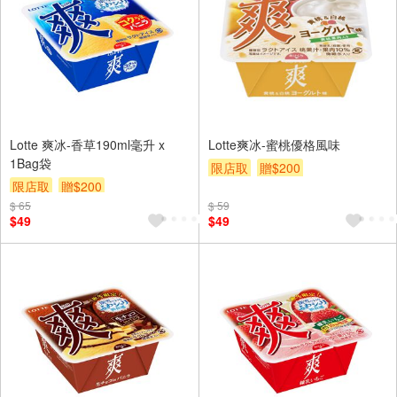
Lotte 爽冰-香草190ml毫升 x
Lotte爽冰-蜜桃優格風味
1Bag袋
限店取
贈$200
限店取
贈$200
$ 65
$ 59
$49
$49