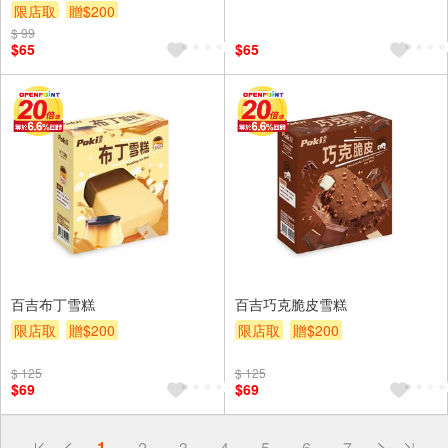
限店取
贈$200
$ 99
$65
$65
百吉布丁雪糕
百吉巧克脆皮雪糕
限店取
贈$200
限店取
贈$200
$ 125
$ 125
$69
$69
偏遠地區配送
1
2
3
4
5
6
7