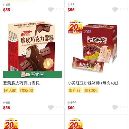
$ 65
$ 65
$55
$55
雙葉脆皮巧克力雪糕
小美紅豆粉粿冰棒 (每盒4支)
限店取
贈$200
限店取
贈$200
$ 69
$ 100
$58
$60