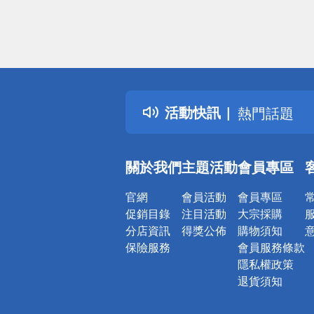
偏遠地區配
詐騙網頁！
得獎公告
活動快訊
熱門話題
銀行優惠
偏遠地區配
關於我們
主題活動
會員專區
詐騙網頁！
官網
會員活動
會員專區
促銷目錄
注目活動
大宗採購
分店資訊
得獎公佈
購物須知
保險服務
會員服務條款
隱私權政策
退貨須知