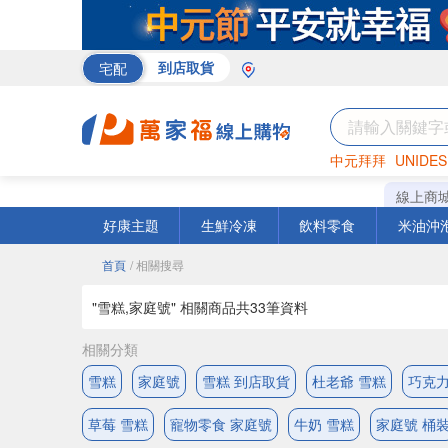
宅配
到店取貨
中元拜拜
UNIDES
巧克力
罐頭
咖啡
線上商
好康主題
生鮮冷凍
飲料零食
米油沖
首頁
/ 相關搜尋
"雪糕,家庭號" 相關商品共
33
筆資料
相關分類
雪糕
家庭號
雪糕 到店取貨
杜老爺 雪糕
巧克力
草莓 雪糕
寵物零食 家庭號
牛奶 雪糕
家庭號 桶