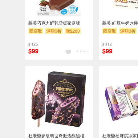
義美巧克力鮮乳雪糕家庭號
義美 紅豆牛奶冰棒 87
限店取
滿額9折
贈$200
限店取
滿額9折
$ 125
$ 112
$99
$99
杜老爺超級曠世奇派酒釀黑櫻
杜老爺福麻淇冰家