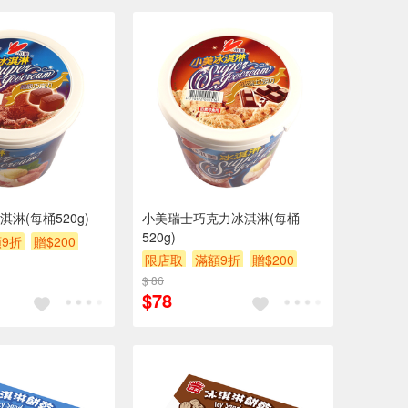
淋(每桶520g)
小美瑞士巧克力冰淇淋(每桶
520g)
9折
贈$200
限店取
滿額9折
贈$200
$ 86
$78