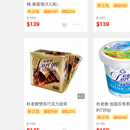
桃-家庭號(3入裝)
限店取
滿額9折
限店取
滿額9折
贈$200
$ 165
$ 150
$139
$139
4入
杜老爺雙倍巧克力甜筒
杜老爺 低脂百香果
約720g)
限店取
滿額9折
贈$200
限店取
滿額9折
$ 196
$ 180
$145
$169