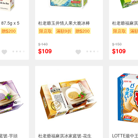
.5g x 5
杜老爺玉井情人果大脆冰棒
杜老爺福麻淇
贈$200
限店取
滿額9折
贈$200
限店取
滿額
$ 140
$ 150
$109
$109
庭號-芋頭
杜老爺福麻淇冰家庭號-花生
LOTTE最