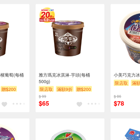
檳葡萄(每桶
雅方瑪克冰淇淋-芋頭(每桶
小美巧克力冰淇
500g)
限店取
滿額
贈$200
限店取
滿額9折
贈$200
$ 99
$ 86
$65
$78