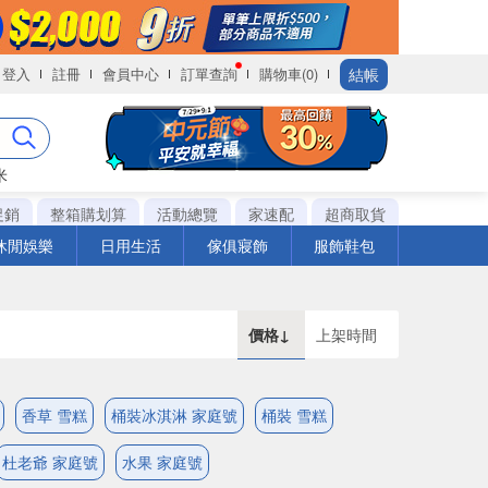
結帳
登入
註冊
會員中心
訂單查詢
購物車(0)
米
促銷
整箱購划算
活動總覽
家速配
超商取貨
休閒娛樂
日用生活
傢俱寢飾
服飾鞋包
價格↓
上架時間
香草 雪糕
桶裝冰淇淋 家庭號
桶裝 雪糕
杜老爺 家庭號
水果 家庭號