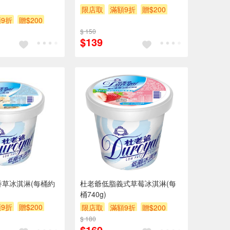
限店取
滿額9折
贈$200
9折
贈$200
$ 150
$139
香草冰淇淋(每桶約
杜老爺低脂義式草莓冰淇淋(每
桶740g)
9折
贈$200
限店取
滿額9折
贈$200
$ 180
$169