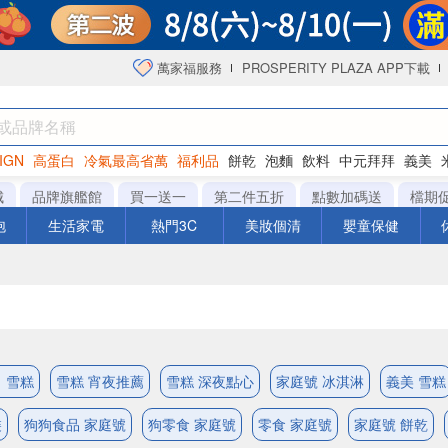
萬家福服務
PROSPERITY PLAZA APP下載
IGN
高蛋白
冷氣最高省萬
福利品
餅乾
泡麵
飲料
中元拜拜
義美
海苔
城
品牌旗艦館
買一送一
第二件五折
點數加碼送
檔期
泡
生活家電
熱門3C
美妝個清
嬰童保健
 雪糕
雪糕 宵夜推薦
雪糕 深夜點心
家庭號 冰淇淋
義美 雪糕
裝
狗狗食品 家庭號
狗零食 家庭號
零食 家庭號
家庭號 餅乾