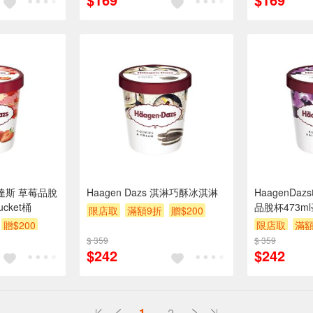
根達斯 草莓品脫
Haagen Dazs 淇淋巧酥冰淇淋
HaagenDa
ucket桶
品脫杯473ml毫
限店取
滿額9折
贈$200
贈$200
限店取
滿額
$ 359
$ 359
$242
$242
1
2