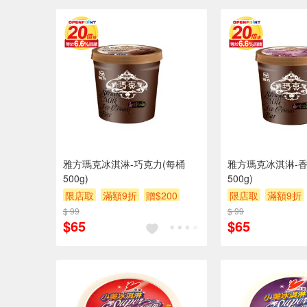
雅方瑪克冰淇淋-巧克力(每桶
雅方瑪克冰淇淋-香
500g)
500g)
限店取
滿額9折
贈$200
限店取
滿額9折
$ 99
$ 99
$65
$65