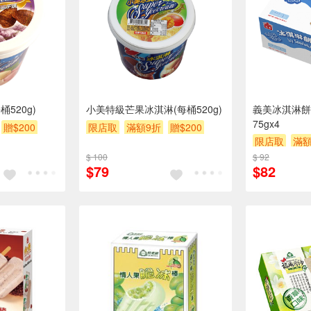
520g)
小美特級芒果冰淇淋(每桶520g)
義美冰淇淋餅
75gx4
贈$200
限店取
滿額9折
贈$200
限店取
滿額
$ 100
$ 92
$79
$82