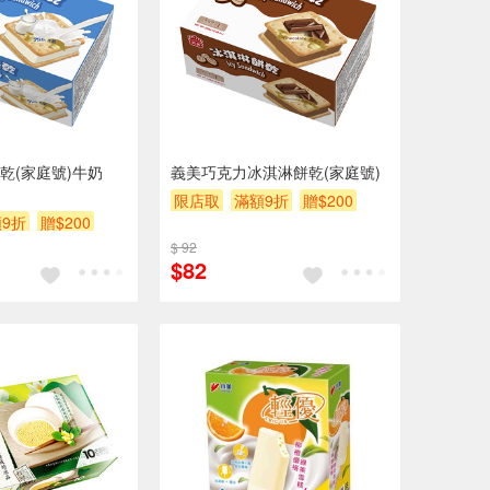
乾(家庭號)牛奶
義美巧克力冰淇淋餅乾(家庭號)
限店取
滿額9折
贈$200
9折
贈$200
$ 92
$82