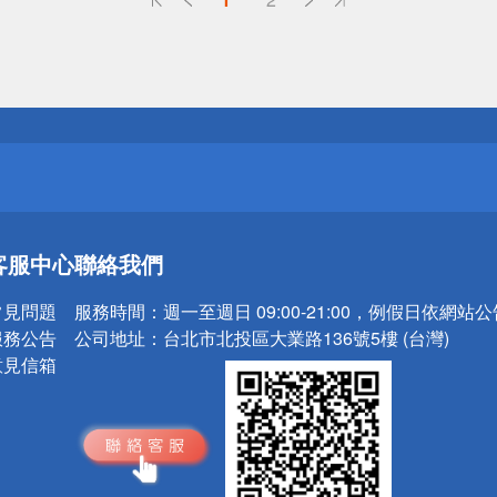
送
請小心！
送
客服中心
聯絡我們
請小心！
常見問題
服務時間：
週一至週日 09:00-21:00，例假日依網站
服務公告
公司地址：
台北市北投區大業路136號5樓 (台灣)
意見信箱