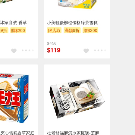
冰家庭號-香草
小美輕優柳橙優格綠茶雪糕
9折
贈$200
限店取
滿額9折
贈$200
$ 156
$119
中王夾心雪糕香草家庭
杜老爺福麻淇冰家庭號-芝麻