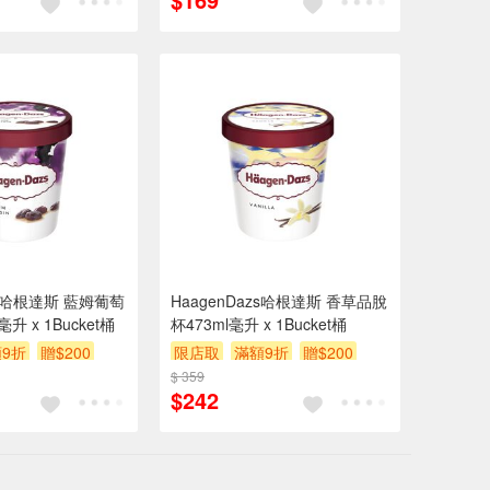
zs哈根達斯 藍姆葡萄
HaagenDazs哈根達斯 香草品脫
升 x 1Bucket桶
杯473ml毫升 x 1Bucket桶
9折
贈$200
限店取
滿額9折
贈$200
$ 359
$242