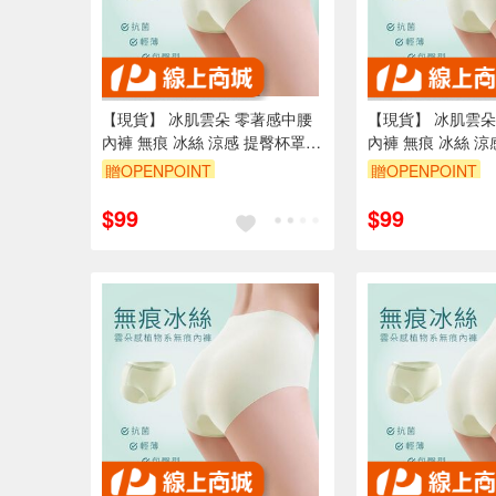
【現貨】 冰肌雲朵 零著感中腰
【現貨】 冰肌雲朵
內褲 無痕 冰絲 涼感 提臀杯罩
內褲 無痕 冰絲 涼
桑蠶絲
桑蠶絲
贈OPENPOINT
贈OPENPOINT
訂單滿699享95折
訂單滿699享95折
$99
$99