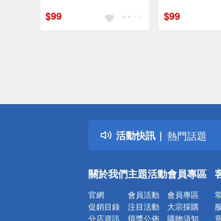
訂單滿699享95折
訂單滿699享95折
$99
$99
偏遠地區配
詐騙網頁！
得獎公告
活動快訊
熱門話題
銀行優惠
偏遠地區配
關於我們
主題活動
會員專區
詐騙網頁！
官網
會員活動
會員專區
促銷目錄
注目活動
大宗採購
分店資訊
得獎公佈
購物須知