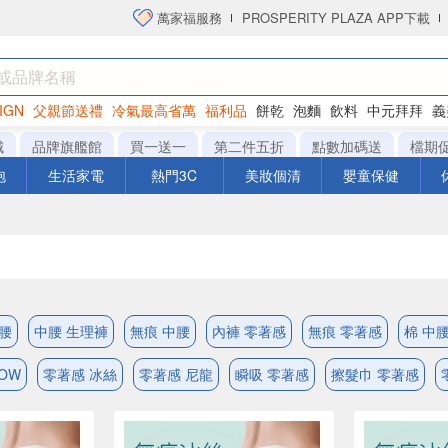
萬家福服務
PROSPERITY PLAZA APP下載
IGN
父親節送禮
冷氣最高省萬
福利品
餅乾
泡麵
飲料
中元拜拜
義
洋芋片
城
品牌旗艦館
買一送一
第二件五折
點數加碼送
檔期
泡
生活家電
熱門3C
美妝個清
嬰童保健
中腰
中腰 生理褲
無痕 中腰
內褲 零著感
無痕 零著感
棉 中
OW
零著感 冰絲
零著感 尼龍
瞬吸 零著感
擦髮巾 零著感