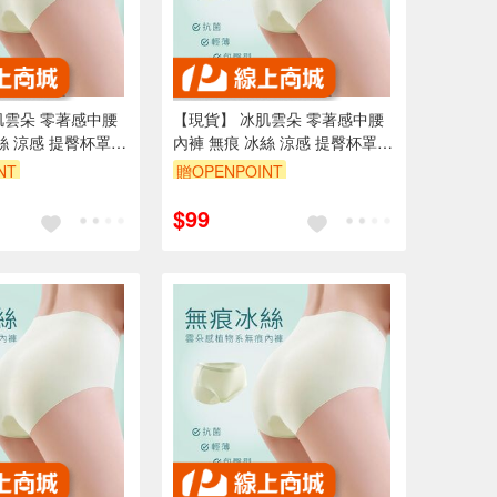
肌雲朵 零著感中腰
【現貨】 冰肌雲朵 零著感中腰
絲 涼感 提臀杯罩
內褲 無痕 冰絲 涼感 提臀杯罩
桑蠶絲
NT
贈OPENPOINT
95折
訂單滿699享95折
$99