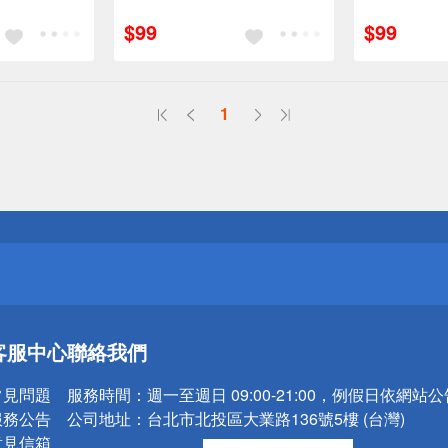
訂單滿699享95折
訂單滿699享
$99
$99
1
送
請小心！
送
客服中心
聯絡我們
請小心！
常見問題
服務時間：
週一至週日 09:00-21:00，例假日依網站
服務公告
公司地址：
台北市北投區大業路136號5樓 (台灣)
意見信箱