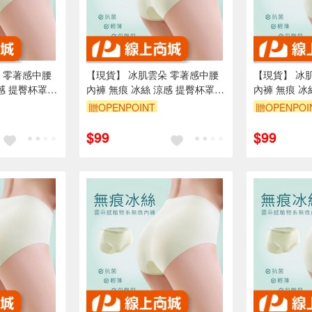
 零著感中腰
【現貨】 冰肌雲朵 零著感中腰
【現貨】 冰
感 提臀杯罩
內褲 無痕 冰絲 涼感 提臀杯罩
內褲 無痕 冰
桑蠶絲
桑蠶絲
贈OPENPOINT
贈OPENPOI
訂單滿699享95折
訂單滿699享
$99
$99