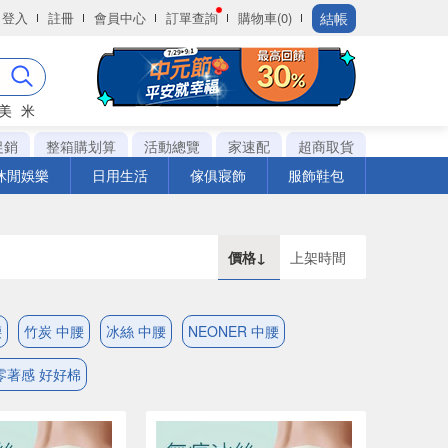
結帳
登入
註冊
會員中心
訂單查詢
購物車(0)
美
米
促銷
整箱購划算
活動總覽
家速配
超商取貨
休閒娛樂
日用生活
傢俱寢飾
服飾鞋包
價格↓
上架時間
腰
竹炭 中腰
冰絲 中腰
NEONER 中腰
零著感 好好棉