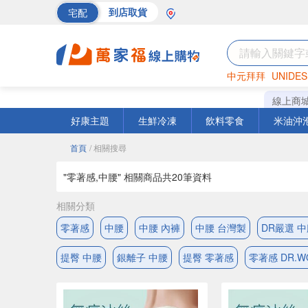
宅配
到店取貨
中元拜拜
UNIDES
巧克力
罐頭
海苔
線上商
好康主題
生鮮冷凍
飲料零食
米油沖
首頁
/ 相關搜尋
"零著感,中腰" 相關商品共
20
筆資料
相關分類
零著感
中腰
中腰 內褲
中腰 台灣製
DR嚴選 
提臀 中腰
銀離子 中腰
提臀 零著感
零著感 DR.W