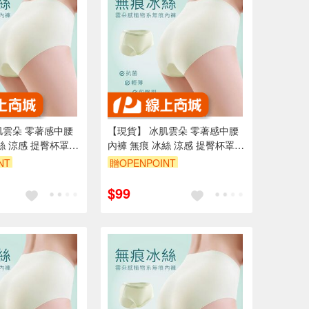
肌雲朵 零著感中腰
【現貨】 冰肌雲朵 零著感中腰
絲 涼感 提臀杯罩
內褲 無痕 冰絲 涼感 提臀杯罩
桑蠶絲
NT
贈OPENPOINT
95折
訂單滿699享95折
$99