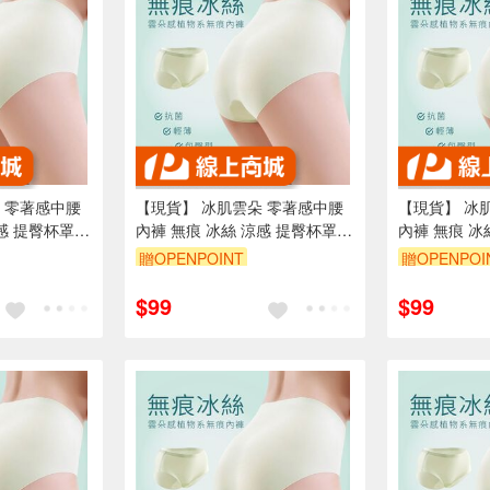
 零著感中腰
【現貨】 冰肌雲朵 零著感中腰
【現貨】 冰
感 提臀杯罩
內褲 無痕 冰絲 涼感 提臀杯罩
內褲 無痕 冰
桑蠶絲
桑蠶絲
贈OPENPOINT
贈OPENPOI
訂單滿699享95折
訂單滿699享
$99
$99