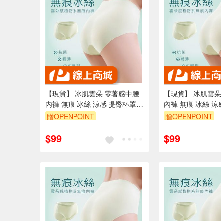
【現貨】 冰肌雲朵 零著感中腰
【現貨】 冰肌雲朵
內褲 無痕 冰絲 涼感 提臀杯罩
內褲 無痕 冰絲 涼
桑蠶絲
桑蠶絲
贈OPENPOINT
贈OPENPOINT
訂單滿699享95折
訂單滿699享95折
$99
$99