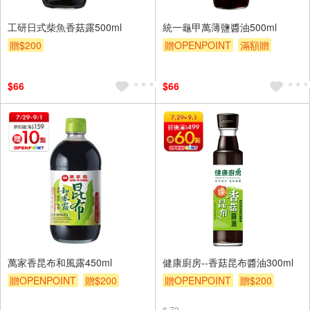
工研日式柴魚香菇露500ml
統一龜甲萬薄鹽醬油500ml
贈$200
贈OPENPOINT
滿額贈
贈$200
$66
$66
萬家香昆布和風露450ml
健康廚房--香菇昆布醬油300ml
贈OPENPOINT
贈$200
贈OPENPOINT
贈$200
$ 73