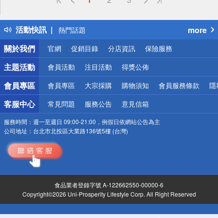
詐騙網頁！請小心！
得獎公告
活動快訊
more
熱門話題
銀行優惠
關於我們
官網
促銷目錄
分店資訊
保險服務
偏遠地區配送
詐騙網頁！請小心！
主題活動
會員活動
注目活動
得獎公佈
會員專區
會員專區
大宗採購
購物須知
會員服務條款
隱
客服中心
常見問題
服務公告
意見信箱
服務時間：
週一至週日 09:00-21:00，例假日依網站公告為主
公司地址：
台北市北投區大業路136號5樓 (台灣)
食品業者登錄字號 A-122662550-00000-6
Copyright©2026 Uni-Prosperity Lifestyle Corp. All Right Reserved