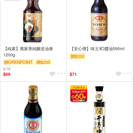
【純素】萬家香純釀造油膏
【安心價】味王XO醬油590ml
1200g
贈$200
贈OPENPOINT
贈$200
$ 78
$69
$71