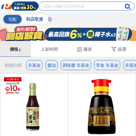
宅配
到店取貨
價格↓
上架時間
圖表
篩選
相關分類
非基改
醬油
調味醬 非基改
零食 非基改
非基