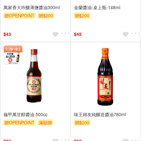
萬家香大吟釀薄鹽醬油300ml
金蘭醬油-桌上瓶-148ml
贈OPENPOINT
贈$200
贈$200
$43
$45
龜甲萬甘醇醬油 500cc
味王婦友純釀造醬油780ml
贈OPENPOINT
滿額贈
贈$200
贈$200