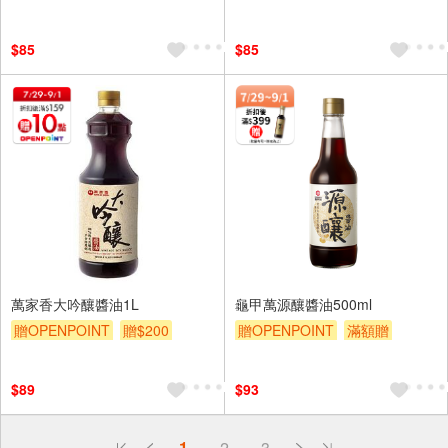
贈$200
$85
$85
萬家香大吟釀醬油1L
龜甲萬源釀醬油500ml
贈OPENPOINT
贈$200
贈OPENPOINT
滿額贈
贈$200
$89
$93
偏遠地區配送
1
2
3