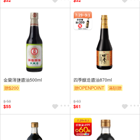
$52
$52
金蘭薄鹽醬油500ml
四季釀造醬油870ml
贈$200
贈OPENPOINT
滿額贈
贈$200
$ 58
$ 63
$55
$61