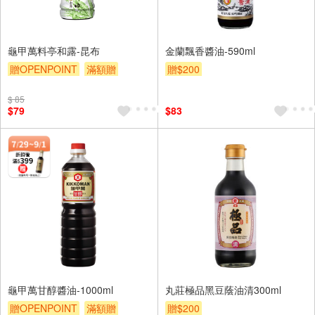
龜甲萬料亭和露-昆布
金蘭飄香醬油-590ml
贈OPENPOINT
滿額贈
贈$200
贈$200
$ 85
$79
$83
龜甲萬甘醇醬油-1000ml
丸莊極品黑豆蔭油清300ml
贈OPENPOINT
滿額贈
贈$200