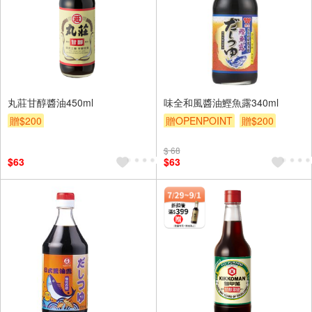
丸莊甘醇醬油450ml
味全和風醬油鰹魚露340ml
贈$200
贈OPENPOINT
贈$200
$ 68
$63
$63