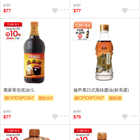
$ 81
$ 81
$77
$77
萬家香壺底油1L
龜甲萬日式風味醬油(鮮美露)
贈OPENPOINT
贈$200
贈OPENPOINT
滿額贈
贈$200
$ 83
$ 85
$77
$79