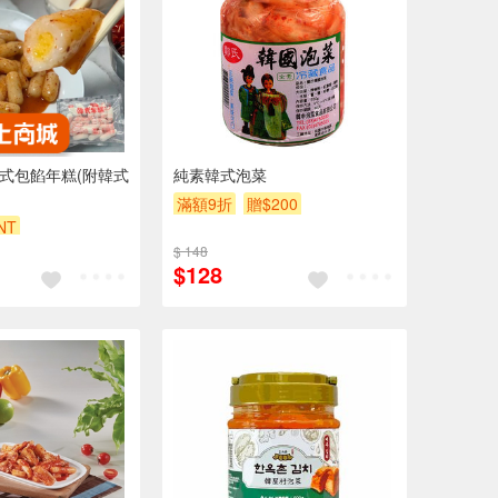
韓式包餡年糕(附韓式
純素韓式泡菜
滿額9折
贈$200
NT
$ 148
$128