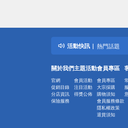
偏遠地區配
詐騙網頁！
得獎公告
活動快訊
熱門話題
銀行優惠
偏遠地區配
關於我們
主題活動
會員專區
詐騙網頁！
官網
會員活動
會員專區
促銷目錄
注目活動
大宗採購
分店資訊
得獎公佈
購物須知
保險服務
會員服務條款
隱私權政策
退貨須知