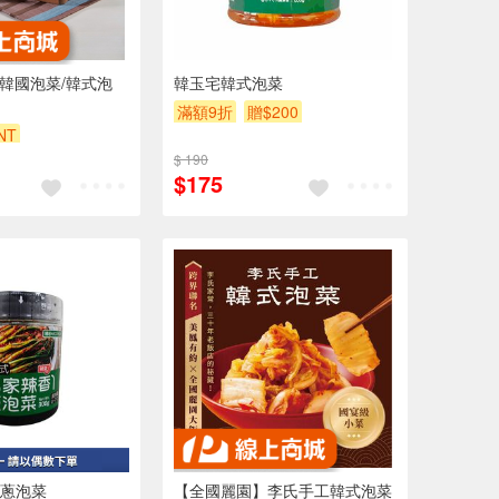
-韓國泡菜/韓式泡
韓玉宅韓式泡菜
滿額9折
贈$200
NT
$ 190
$175
蔥泡菜
【全國麗園】李氏手工韓式泡菜