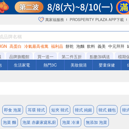
萬家福服務
PROSPERITY PLAZA APP下載
IGN
高蛋白
冷氣最高省萬
福利品
餅乾
泡麵
飲料
義美
中元拜拜
咖啡
城
品牌旗艦館
買一送一
第二件五折
點數加碼送
檔期
泡
生活家電
熱門3C
美妝個清
嬰童保健
即食 泡菜
耳環 韓式
短夾 韓式
韓式 純銀
韓式 錢包
韓式
泡菜 麵
泡菜 赤豪家庭私廚
泡菜 冷凍
無添加 泡菜