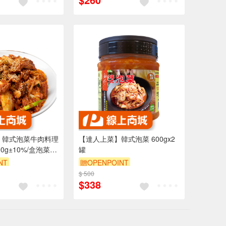
 韓式泡菜牛肉料理
【達人上菜】韓式泡菜 600gx2
0g±10%/盒泡菜
罐
包)_任選
NT
贈OPENPOINT
9折
$ 500
$338