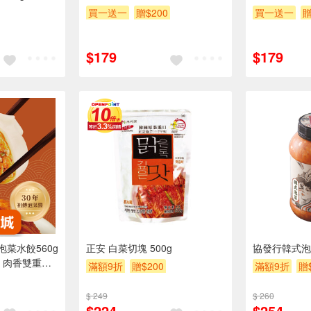
買一送一
贈$200
買一送一
贈
$179
$179
菜水餃560g
正安 白菜切塊 500g
協發行韓式泡菜
 肉香雙重奏
滿額9折
贈$200
滿額9折
贈
顆28g粒粒飽
$ 249
$ 260
$224
$254