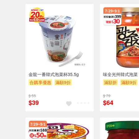
金龍一番韓式泡菜杯35.5g
味全光州韓式泡菜
合購享優惠
滿額9折
滿額折
滿額9折
滿額贈券
贈$200
$ 55
$ 79
$39
$64