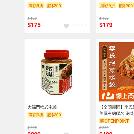
滿額9折
贈$200
滿額9折
贈$200
$ 180
$ 199
$175
$179
大福門韓式泡菜
【全國麗園】李氏泡
美鳳有約聯名 泡菜
滿額9折
贈$200
開胃秘製泡菜汁 每
贈OPENPOINT
滿 冷凍水餃
$ 225
$ 220
$209
$199