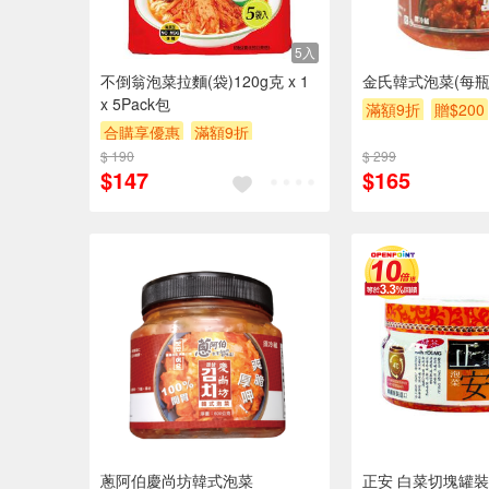
5入
不倒翁泡菜拉麵(袋)120g克 x 1
金氏韓式泡菜(每瓶約
x 5Pack包
滿額9折
贈$200
合購享優惠
滿額9折
$ 190
滿額贈券
贈$200
$ 299
$147
$165
蔥阿伯慶尚坊韓式泡菜
正安 白菜切塊罐裝 