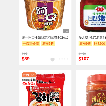
3入
統一阿Q桶麵韓式泡菜麵102gx3
愛之味 韓式泡菜19
合購享優惠
滿額9折
滿額9折
贈$200
滿額贈券
贈$200
$ 90
$ 108
$89
$107