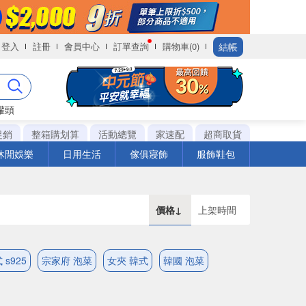
結帳
登入
註冊
會員中心
訂單查詢
購物車(0)
罐頭
促銷
整箱購划算
活動總覽
家速配
超商取貨
休閒娛樂
日用生活
傢俱寢飾
服飾鞋包
價格↓
上架時間
 s925
宗家府 泡菜
女夾 韓式
韓國 泡菜