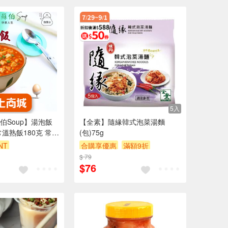
5入
伯Soup】湯泡飯
【全素】隨緣韓式泡菜湯麵
溫熟飯180克 常溫
(包)75g
乾燥米 非冷凍飯 即
NT
合購享優惠
滿額9折
正餐宵夜旅遊登山露
$ 79
滿額贈券
贈$200
食品 即食湯飯 拌飯
$76