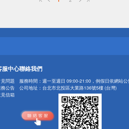
送
請小心！
送
客服中心
聯絡我們
請小心！
常見問題
服務時間：
週一至週日 09:00-21:00，例假日依網站
服務公告
公司地址：
台北市北投區大業路136號5樓 (台灣)
意見信箱