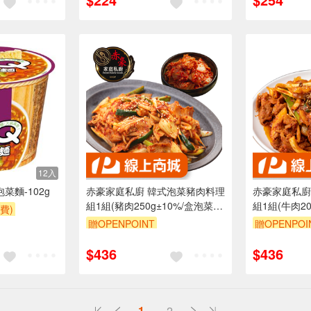
12入
菜麵-102g
赤豪家庭私廚 韓式泡菜豬肉料理
赤豪家庭私廚
組1組(豬肉250g±10%/盒泡菜
組1組(牛肉20
費)
200g±10%/包)_任選
200g±10%/
贈OPENPOINT
贈OPENPOI
9折
訂單滿999享9折
訂單滿999享
0
$436
$436
1
2