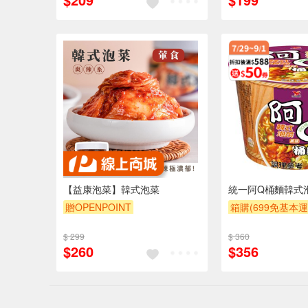
【益康泡菜】韓式泡菜
統一阿Q桶麵韓式泡
贈OPENPOINT
箱購(699免基本運
合購享優惠
滿額
$ 299
$ 360
滿額贈券
贈$20
$260
$356