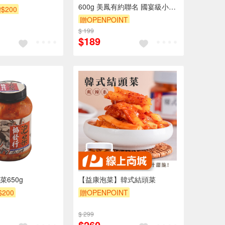
600g 美鳳有約聯名 國宴級小菜
$200
韓式泡菜 開胃菜 無防腐劑 小農
贈OPENPOINT
辣椒 雲林蒜頭
$ 199
$189
650g
【益康泡菜】韓式結頭菜
$200
贈OPENPOINT
$ 299
$260