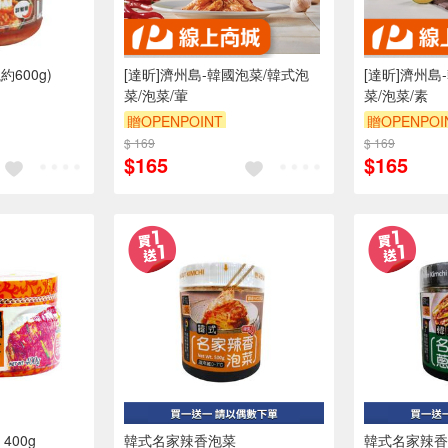
600g)
[達昕]濟州島-韓國泡菜/韓式泡
[達昕]濟州島
菜/泡菜/葷
菜/泡菜/素
贈OPENPOINT
贈OPENPOI
$ 169
$ 169
$165
$165
400g
韓式名家辣香泡菜
韓式名家辣香