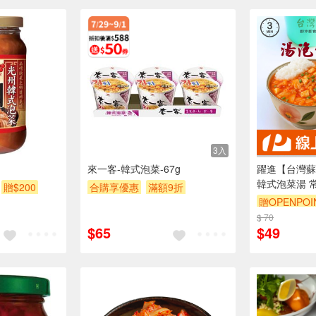
3入
來一客-韓式泡菜-67g
躍進【台灣蘇
韓式泡菜湯 常
贈$200
合購享優惠
滿額9折
微波白飯 非
贈OPENPOI
滿額贈券
贈$200
食 調理包 
$ 70
營 低卡方便
$65
$49