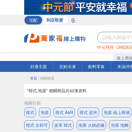
宅配
到店取貨
中元拜拜
UNIDES
米
巧克力
衛生紙
線上商
好康主題
生鮮冷凍
飲料零食
米油沖
首頁
/ 相關搜尋
"韓式,泡菜" 相關商品共
42
筆資料
相關分類
韓式
泡菜
韓式 A&R
韓式 皮夾
泡菜 線上商城
韓式 古莉可
皮革 韓式
泡菜 火鍋必備
泡菜 泡麵