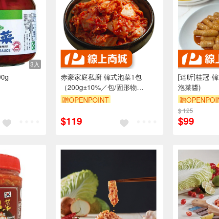
3入
0g
赤豪家庭私廚 韓式泡菜1包
[達昕]桂冠-
（200g±10%／包/固形物
泡菜醬)
160g）_任選
贈OPENPOINT
贈OPENPOI
訂單滿999享9折
$ 125
$119
$99