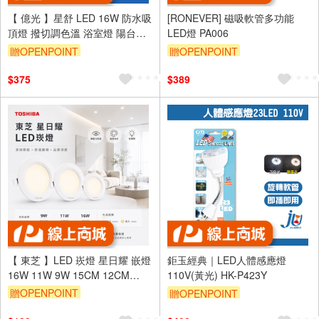
【 億光 】星舒 LED 16W 防水吸
[RONEVER] 磁吸軟管多功能
頂燈 撥切調色溫 浴室燈 陽台燈
LED燈 PA006
IP65
贈OPENPOINT
贈OPENPOINT
$375
$389
【 東芝 】LED 崁燈 星日耀 嵌燈
鉅玉經典｜LED人體感應燈
16W 11W 9W 15CM 12CM
110V(黃光) HK-P423Y
9.5CM 光線均勻 附快速接頭
贈OPENPOINT
贈OPENPOINT