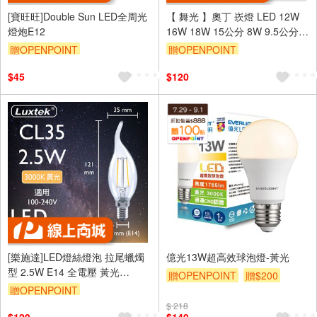
[寶旺旺]Double Sun LED全周光
【 舞光 】奧丁 崁燈 LED 12W
燈炮E12
16W 18W 15公分 8W 9.5公分
5W 7.5公分 嵌燈
贈OPENPOINT
贈OPENPOINT
$45
$120
[樂施達]LED燈絲燈泡 拉尾蠟燭
億光13W超高效球泡燈-黃光
型 2.5W E14 全電壓 黃光
贈OPENPOINT
贈$200
（CL35）
贈OPENPOINT
$ 218