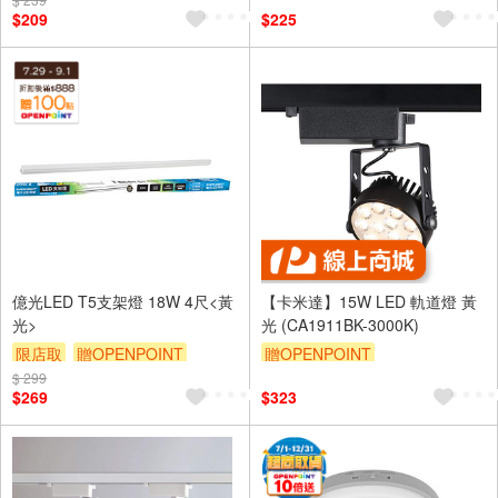
贈$200
$209
$225
億光LED T5支架燈 18W 4尺<黃
【卡米達】15W LED 軌道燈 黃
光>
光 (CA1911BK-3000K)
限店取
贈OPENPOINT
贈OPENPOINT
$ 299
贈$200
$269
$323