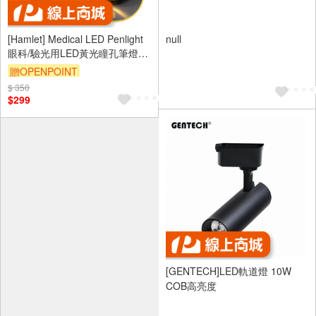
[Hamlet] Medical LED Penlight
null
眼科/驗光用LED黃光瞳孔筆燈
H071-Y
贈OPENPOINT
$ 350
$299
[GENTECH]LED軌道燈 10W
COB高亮度