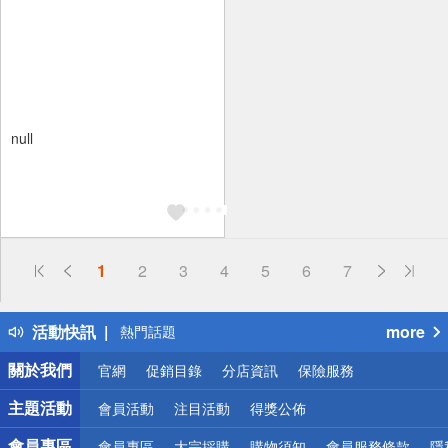
null
偏遠地區配送
1
2
3
4
5
6
7
詐騙網頁！請小心！
得獎公告
活動快訊
more
熱門話題
銀行優惠
關於我們
官網
促銷目錄
分店資訊
保險服務
偏遠地區配送
詐騙網頁！請小心！
主題活動
會員活動
注目活動
得獎公佈
會員專區
會員專區
大宗採購
購物須知
會員服務條款
隱