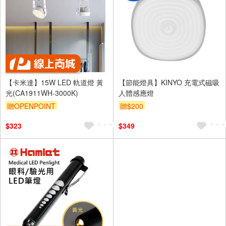
【卡米達】15W LED 軌道燈 黃
【節能燈具】KINYO 充電式磁吸
光(CA1911WH-3000K)
人體感應燈
贈OPENPOINT
贈$200
$323
$349