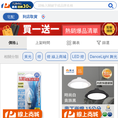
宅配
到店取貨
價格↓
上架時間
圖表
篩選
相關分類
黃光
燈
燈 線上商城
LED 燈
DanceLight 舞光