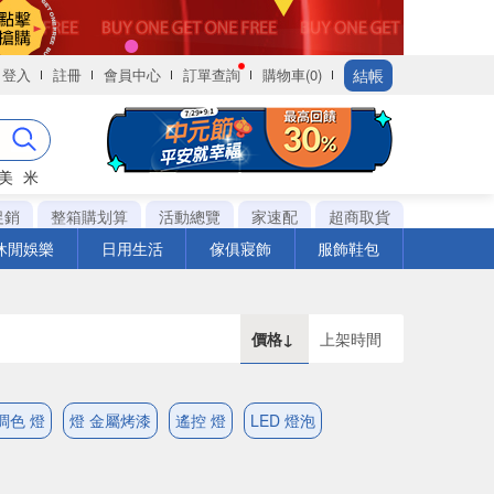
結帳
登入
註冊
會員中心
訂單查詢
購物車(0)
美
米
促銷
整箱購划算
活動總覽
家速配
超商取貨
休閒娛樂
日用生活
傢俱寢飾
服飾鞋包
價格↓
上架時間
調色 燈
燈 金屬烤漆
遙控 燈
LED 燈泡