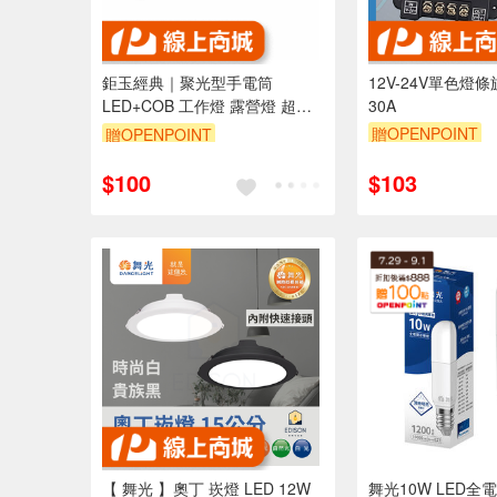
鉅玉經典｜聚光型手電筒
12V-24V單色燈
LED+COB 工作燈 露營燈 超輕
30A
量 防水 2段光源模式 美國晶片
贈OPENPOINT
贈OPENPOINT
HK-G756
$100
$103
【 舞光 】奧丁 崁燈 LED 12W
舞光10W LED全