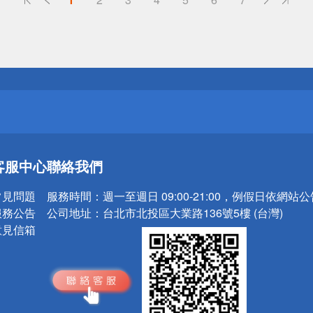
送
請小心！
送
客服中心
聯絡我們
請小心！
常見問題
服務時間：
週一至週日 09:00-21:00，例假日依網站
服務公告
公司地址：
台北市北投區大業路136號5樓 (台灣)
意見信箱