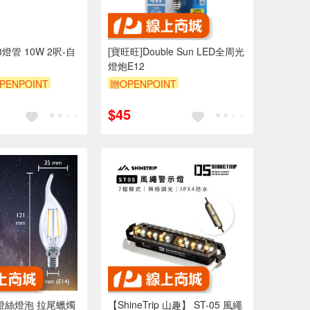
燈管 10W 2呎-自
[寶旺旺]Double Sun LED全周光
燈炮E12
PENPOINT
贈OPENPOINT
$45
D燈絲燈泡 拉尾蠟燭
【ShineTrip 山趣】 ST-05 風繩