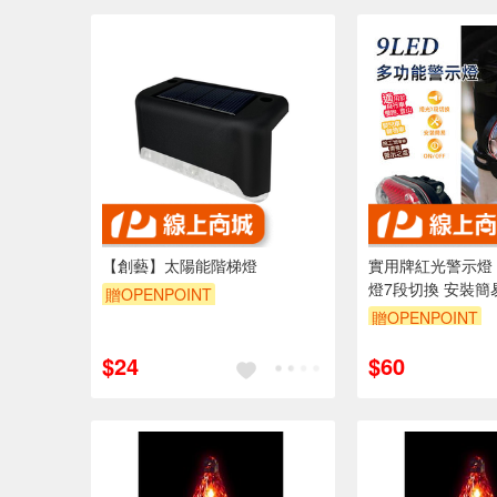
【創藝】太陽能階梯燈
實用牌紅光警示燈 PR
燈7段切換 安裝簡
贈OPENPOINT
贈OPENPOINT
訂單滿 2000 元
$24
$60
（運費不算在 20
內）
單品享9折