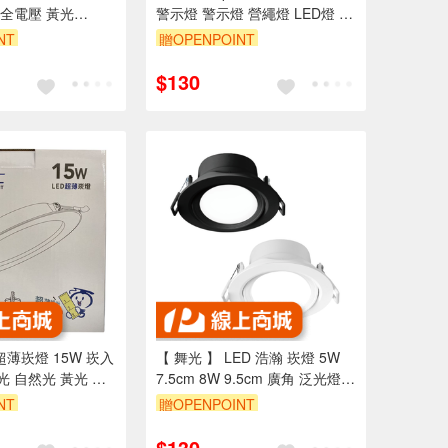
4 全電壓 黃光
警示燈 警示燈 營繩燈 LED燈 磁
吸燈 帳篷燈 防絆倒
NT
贈OPENPOINT
$130
超薄崁燈 15W 崁入
【 舞光 】 LED 浩瀚 崁燈 5W
白光 自然光 黃光 保
7.5cm 8W 9.5cm 廣角 泛光燈
嵌燈 2年保固
NT
贈OPENPOINT
$130