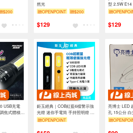
然光
型 2.5W E1
（CL35）
贈$200
贈OPENPOINT
贈$200
贈OPENPOI
$129
$129
10 USB充電
鉅玉經典｜COB紅藍6檔警示強
亮博士 LED 
 調焦式體積輕
光燈 迷你手電筒 手持照明燈 小
孔 15公分 
電線
型工作燈 高亮度 探照燈 露營燈
固一年
贈OPENPOINT
贈OPENPOI
磁吸 夾扣 EDS-G869
折抵 100元
$150
$90