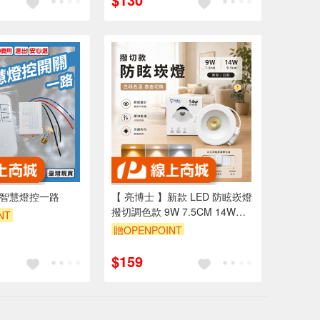
 智慧燈控一路
【 亮博士 】新款 LED 防眩崁燈
撥切調色款 9W 7.5CM 14W
NT
9.5CM 黑殼 / 白殼
贈OPENPOINT
$159