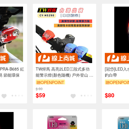
A-B685 紅
TW焊馬 高亮2LED三段式多功
[冠岱]LED入
易 節能環保
能警示燈(顏色隨機) 戶外登山 夜
釣白帶
騎安全必備 CY-H5290
贈OPENPOINT
贈OPENPOI
折抵 100元
$ 80
$59
$80
00 元的範圍