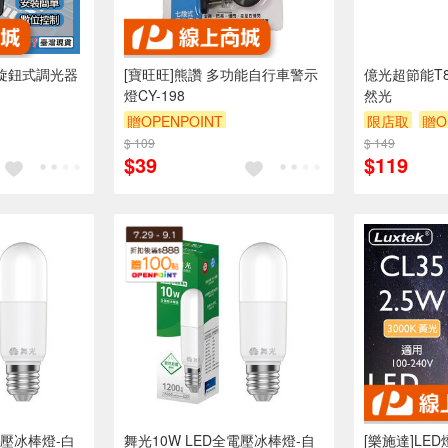
條旋鈕式調光器
[寶旺旺]熊讚 多功能自行車警示
億光超節能T8
燈CY-198
然光
贈OPENPOINT
限店取
贈O
$ 109
$ 149
贈$200
$39
$119
電壓冰棒燈-白
舞光10W LED全電壓冰棒燈-自
[樂施達]LE