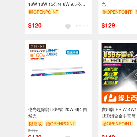
16W 18W 15公分 8W 9.5公分
光
5W 7.5公分 嵌燈
贈OPENPOINT
贈OPENPOINT
$120
$129
億光超節能T8燈管 20W 4呎-自
實用牌 PR-A14W
然光
LED鋁合金手電筒
巧 便攜照明 附充
限店取
贈OPENPOINT
贈OPENPOINT
$ 199
贈$200
訂單滿 2000 元
$149
$149