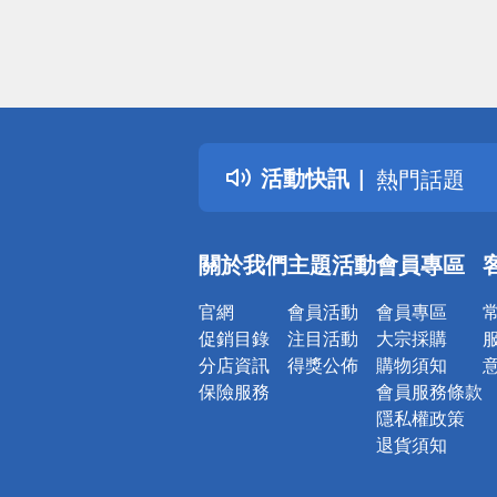
偏遠地區配
詐騙網頁！
得獎公告
活動快訊
熱門話題
銀行優惠
偏遠地區配
關於我們
主題活動
會員專區
詐騙網頁！
官網
會員活動
會員專區
促銷目錄
注目活動
大宗採購
分店資訊
得獎公佈
購物須知
保險服務
會員服務條款
隱私權政策
退貨須知