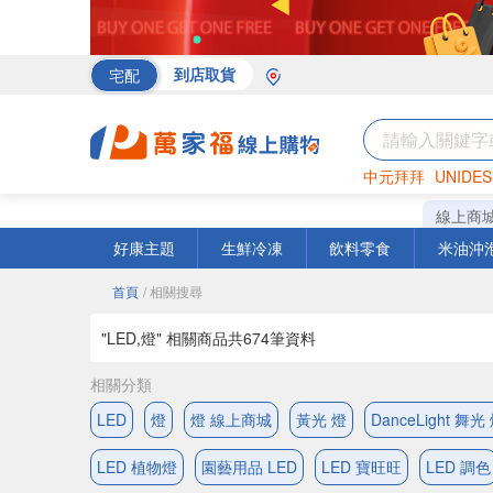
宅配
到店取貨
中元拜拜
UNIDES
海苔
巧克力
罐頭
線上商
好康主題
生鮮冷凍
飲料零食
米油沖
首頁
/ 相關搜尋
"LED,燈" 相關商品共
674
筆資料
相關分類
LED
燈
燈 線上商城
黃光 燈
DanceLight 舞光
LED 植物燈
園藝用品 LED
LED 寶旺旺
LED 調色