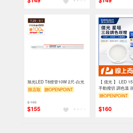
（運費不算在 20
內）
單品享9折
旭光LED T8燈管10W 2尺-白光
【 億光 】 LED 1
手動撥切 調色溫 崁
限店取
贈OPENPOINT
原廠1年保固 嵌燈
贈OPENPOINT
贈$200
$ 168
$155
$160