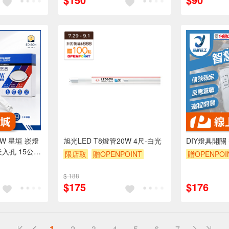
00 元的範圍
5W 星垣 崁燈
旭光LED T8燈管20W 4尺-白光
DIY燈具開關
入孔 15公分
限店取
贈OPENPOINT
贈OPENPOI
贈$200
$ 188
$175
$176
1
2
3
4
5
6
7