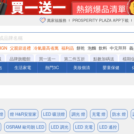
萬家福服務
PROSPERITY PLAZA APP下載
IGN
父親節送禮
冷氣最高省萬
福利品
餅乾
泡麵
飲料
中元拜拜
義
衛生紙
城
品牌旗艦館
買一送一
第二件五折
點數加碼送
檔期
泡
生活家電
熱門3C
美妝個清
嬰童保健
 燈
燈 H&R安室家
LED 吸頂燈
調光 燈
充電 燈
防水 燈
OSRAM 歐司朗 LED
LED 調光
LED 充電
LED 遙控