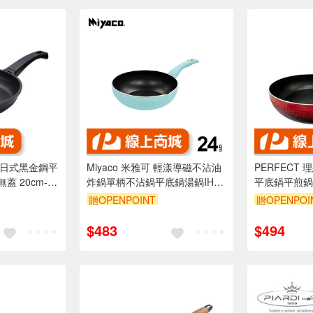
牌 日式黑金鋼平
Miyaco 米雅可 輕漾導磁不沾油
PERFECT
蓋 20cm-
炸鍋單柄不沾鍋平底鍋湯鍋IH
平底鍋平煎鍋I
24cm-Leidea樂德兒
Leidea樂德
贈OPENPOINT
贈OPENPOI
$483
$494