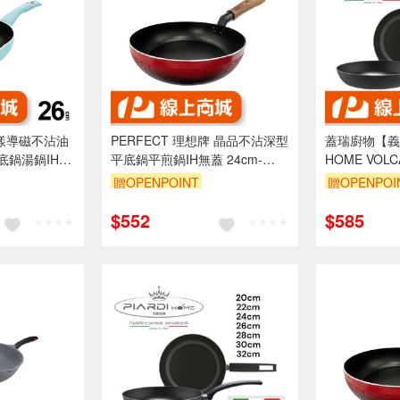
 輕漾導磁不沾油
PERFECT 理想牌 晶品不沾深型
蓋瑞廚物【義大
底鍋湯鍋IH
平底鍋平煎鍋IH無蓋 24cm-
HOME VOL
德兒
Leidea樂德兒
厚度2mm (不
贈OPENPOINT
贈OPENPOI
大利製
$552
$585