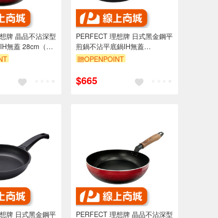
 理想牌 晶品不沾深型
PERFECT 理想牌 日式黑金鋼平
H無蓋 28cm（需
煎鍋不沾平底鍋IH無蓋
ea樂德兒
28cm（店配把手自行組裝）-
NT
贈OPENPOINT
Leidea樂德兒
$665
 理想牌 日式黑金鋼平
PERFECT 理想牌 晶品不沾深型