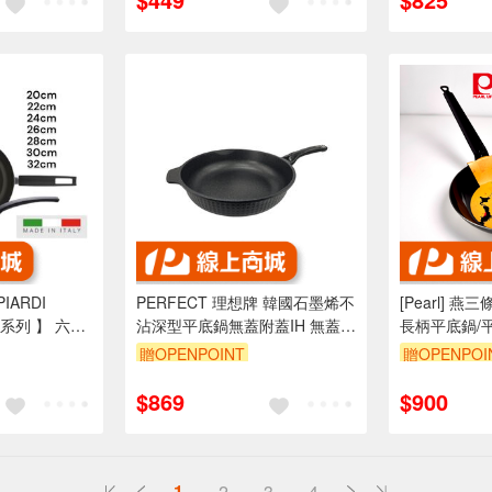
ARDI
PERFECT 理想牌 韓國石墨烯不
[Pearl] 燕三條
O 系列 】 六款
沾深型平底鍋無蓋附蓋IH 無蓋
長柄平底鍋/平
爐) 不沾鍋 義
28cm-Leidea樂德兒
用
贈OPENPOINT
贈OPENPOI
$869
$900
1
2
3
4