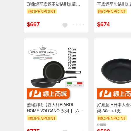
形煎鍋平底鍋不沾鍋IH無蓋
平底鍋平煎鍋IH無蓋
24cm-Leidea樂德兒
宅配）-Leidea樂
贈OPENPOINT
贈OPENPOINT
$667
$674
蓋瑞廚物【義大利PIARDI
好煮意IH日本大
HOME VOLCANO 系列 】 六款
鍋-30cm-1支
厚度2mm (不可IH爐) 不沾鍋 義
贈OPENPOINT
贈OPENPOINT
大利製
$ 800
$775
$588