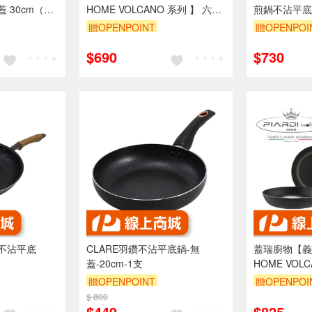
 30cm（需
HOME VOLCANO 系列 】 六款
煎鍋不沾平底
德兒
厚度2mm (不可IH爐) 不沾鍋 義
30cm（店配
贈OPENPOINT
贈OPENPOI
大利製
Leidea樂德
$690
$730
金不沾平底
CLARE羽鑽不沾平底鍋-無
蓋瑞廚物【義大
蓋-20cm-1支
HOME VOL
厚度2mm (不
贈OPENPOINT
贈OPENPOI
大利製
$ 800
$449
$825