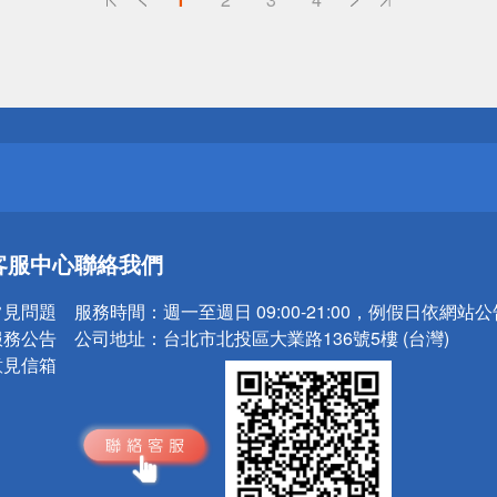
送
請小心！
送
客服中心
聯絡我們
請小心！
常見問題
服務時間：
週一至週日 09:00-21:00，例假日依網站
服務公告
公司地址：
台北市北投區大業路136號5樓 (台灣)
意見信箱