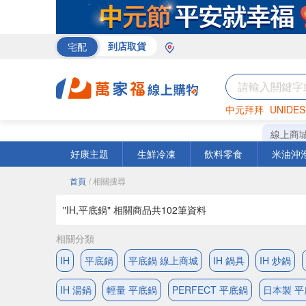
宅配
到店取貨
中元拜拜
UNIDES
米
巧克力
衛生紙
線上商
好康主題
生鮮冷凍
飲料零食
米油沖
首頁
/ 相關搜尋
"IH,平底鍋" 相關商品共
102
筆資料
相關分類
IH
平底鍋
平底鍋 線上商城
IH 鍋具
IH 炒鍋
IH 湯鍋
輕量 平底鍋
PERFECT 平底鍋
日本製 平