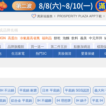
萬家福服務
PROSPERITY PLAZA APP下載
IGN
高蛋白
冷氣最高省萬
福利品
餅乾
泡麵
飲料
義美
中元拜拜
咖啡
城
品牌旗艦館
買一送一
第二件五折
點數加碼送
檔期
泡
生活家電
熱門3C
美妝個清
嬰童保健
IH 不沾鍋
平底鍋 耐磨
日本 平底鍋
平底鍋 SGS認證
義大利
底鍋
鋁合金 平底鍋
IH 不鏽鋼
IH 理想牌
IH 鍋子
平底 IH