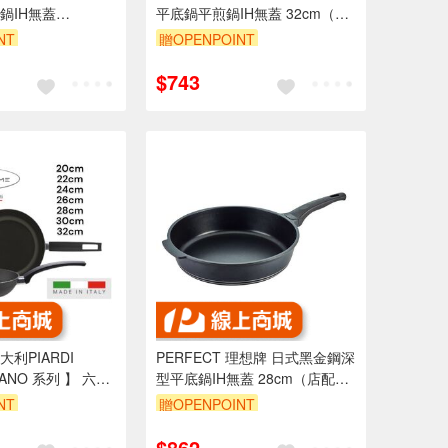
鍋IH無蓋
平底鍋平煎鍋IH無蓋 32cm（需
把手自行組裝）-
宅配）-Leidea樂德兒
NT
贈OPENPOINT
兒
$743
利PIARDI
PERFECT 理想牌 日式黑金鋼深
CANO 系列 】 六款
型平底鍋IH無蓋 28cm（店配把
可IH爐) 不沾鍋 義
手自行組裝）-Leidea樂德兒
NT
贈OPENPOINT
$862