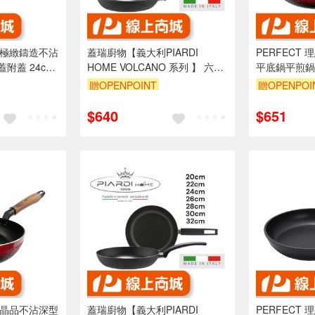
牌 極緻鑄造不沾
蓋瑞廚物【義大利PIARDI
PERFECT
附蓋 24cm
HOME VOLCANO 系列 】 六款
平底鍋平煎鍋I
-Leidea
厚度2mm (不可IH爐) 不沾鍋 義
宅配）-Leid
贈OPENPOINT
贈OPENPOI
大利製
$640
$651
牌 晶品不沾深型
蓋瑞廚物【義大利PIARDI
PERFECT