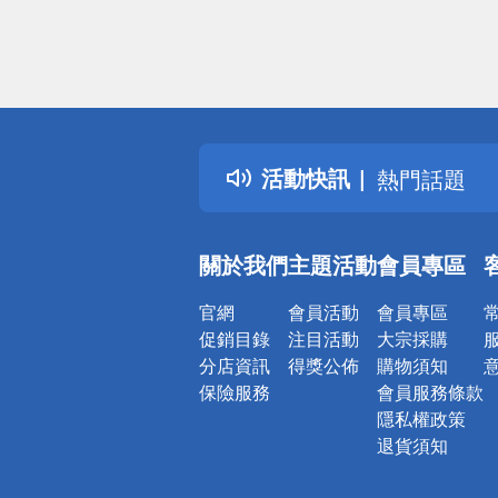
偏遠地區配
詐騙網頁！
得獎公告
活動快訊
熱門話題
銀行優惠
偏遠地區配
關於我們
主題活動
會員專區
詐騙網頁！
官網
會員活動
會員專區
促銷目錄
注目活動
大宗採購
分店資訊
得獎公佈
購物須知
保險服務
會員服務條款
隱私權政策
退貨須知