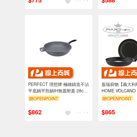
PERFECT 理想牌 極緻鑄造不沾
蓋瑞廚物【義大利PI
平底鍋平煎鍋IH無蓋附蓋 28cm
HOME VOLCAN
無蓋（拆把手可超商）-Leidea
厚度2mm (不可IH
贈OPENPOINT
贈OPENPOINT
樂德兒
大利製
$862
$865