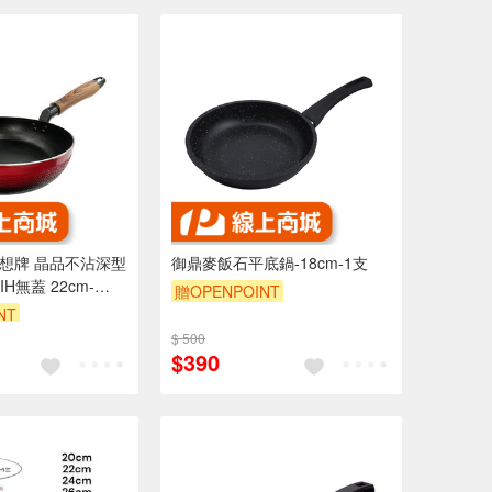
 理想牌 晶品不沾深型
御鼎麥飯石平底鍋-18cm-1支
H無蓋 22cm-
贈OPENPOINT
兒
NT
$ 500
$390