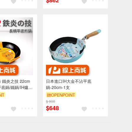
 鐵炎之技 22cm
日本進口IH大金不沾平底
底鍋/鐵鍋/IH爐適
鍋-20cm-1支
NT
贈OPENPOINT
$ 900
$648