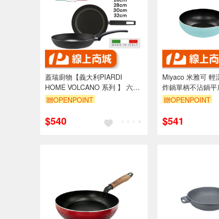
蓋瑞廚物【義大利PIARDI
Miyaco 米雅可
HOME VOLCANO 系列 】 六款
炸鍋單柄不沾鍋平
厚度2mm (不可IH爐) 不沾鍋 義
26cm-Leidea樂
贈OPENPOINT
贈OPENPOINT
大利製
$540
$541