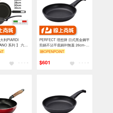
利PIARDI
PERFECT 理想牌 日式黑金鋼平
CANO 系列 】 六款
煎鍋不沾平底鍋IH無蓋 26cm-
可IH爐) 不沾鍋 義
Leidea樂德兒
NT
贈OPENPOINT
$601