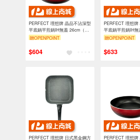
PERFECT 理想牌 晶品不沾深型
PERFECT 理想
平底鍋平煎鍋IH無蓋 26cm（需
平底鍋平煎鍋IH無蓋
宅配）-Leidea樂德兒
無蓋（拆把手可超商）
贈OPENPOINT
贈OPENPOINT
樂德兒
$604
$633
PERFECT 理想牌 日式黑金鋼方
PERFECT 理想