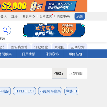
結帳
登入
註冊
會員中心
訂單查詢
購物車(0)
罐頭
促銷
整箱購划算
活動總覽
家速配
超商取貨
休閒娛樂
日用生活
傢俱寢飾
服飾鞋包
價格↓
上架時間
 平底鍋
IH PERFECT
不鏽鋼 平底鍋
導熱 IH