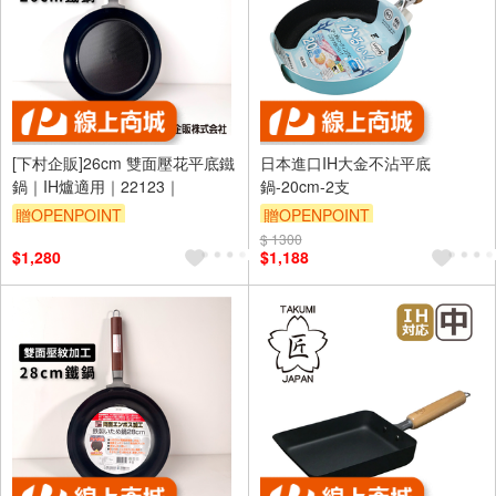
[下村企販]26cm 雙面壓花平底鐵
日本進口IH大金不沾平底
鍋｜IH爐適用｜22123｜
鍋-20cm-2支
贈OPENPOINT
贈OPENPOINT
$ 1300
$1,280
$1,188