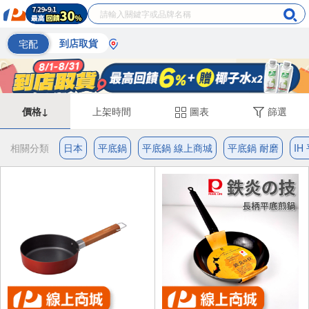
宅配
到店取貨
價格↓
上架時間
圖表
篩選
相關分類
日本
平底鍋
平底鍋 線上商城
平底鍋 耐磨
IH