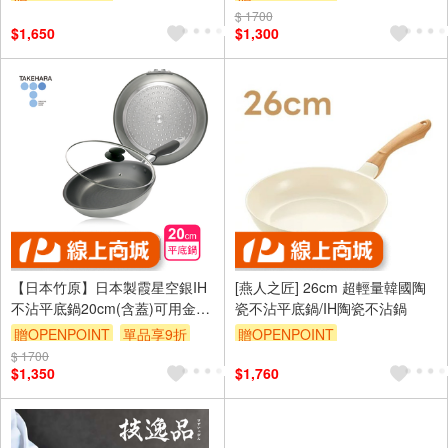
$ 1700
訂單滿 2000 元折抵 100元
$1,650
$1,300
（運費不算在 2000 元的範圍
內）
單品享8折
單品享88折
【日本竹原】日本製霞星空銀IH
[燕人之匠] 26cm 超輕量韓國陶
不沾平底鍋20cm(含蓋)可用金屬
瓷不沾平底鍋/IH陶瓷不沾鍋
鏟/不挑爐具
贈OPENPOINT
單品享9折
贈OPENPOINT
$ 1700
訂單滿699享9折
$1,350
$1,760