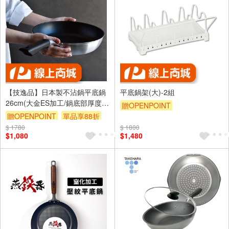
【技逸品】日本製不沾鍋平底鍋
平底鍋架(大)-2組
26cm(大金ES加工/鍋底部厚度
贈OPENPOINT
2.7mm)
贈OPENPOINT
單品享88折
$ 1780
$ 1800
$1,080
$1,480