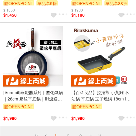
鏟/不挑爐具
不沾鍋(輕量好掌控)
贈OPENPOINT
單品享9折
贈OPENPOINT
單品享88折
$ 1850
訂單滿699享9折
$ 1900
$1,450
$1,180
[Summit]燕鐵器系列｜窒化鐵鍋
【百科良品】拉拉熊 小黃雞 不
｜28cm 壓紋平底鍋｜IH爐適用
沾鍋 平底鍋 玉子燒鍋 18cm IH
｜
全對應設計(日本境內版)
贈OPENPOINT
贈OPENPOINT
$1,980
$1,990
偏遠地區配送
1
2
3