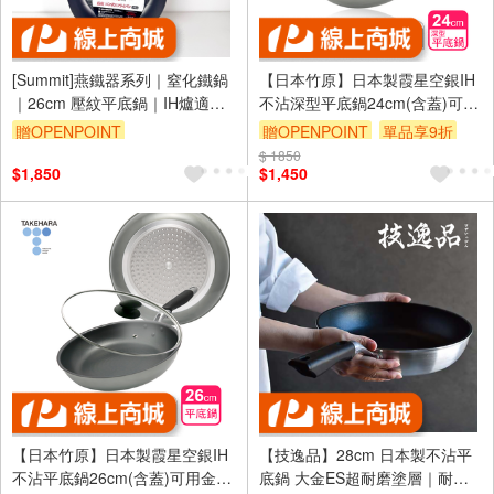
[Summit]燕鐵器系列｜窒化鐵鍋
【日本竹原】日本製霞星空銀IH
｜26cm 壓紋平底鍋｜IH爐適用
不沾深型平底鍋24cm(含蓋)可用
｜
金屬鏟/不挑爐具
贈OPENPOINT
贈OPENPOINT
單品享9折
$ 1850
訂單滿699享9折
$1,850
$1,450
【日本竹原】日本製霞星空銀IH
【技逸品】28cm 日本製不沾平
不沾平底鍋26cm(含蓋)可用金屬
底鍋 大金ES超耐磨塗層｜耐刮