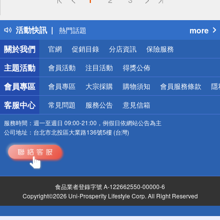
詐騙網頁！請小心！
得獎公告
活動快訊
more
熱門話題
銀行優惠
關於我們
官網
促銷目錄
分店資訊
保險服務
偏遠地區配送
詐騙網頁！請小心！
主題活動
會員活動
注目活動
得獎公佈
會員專區
會員專區
大宗採購
購物須知
會員服務條款
隱
客服中心
常見問題
服務公告
意見信箱
服務時間：
週一至週日 09:00-21:00，例假日依網站公告為主
公司地址：
台北市北投區大業路136號5樓 (台灣)
食品業者登錄字號 A-122662550-00000-6
Copyright©2026 Uni-Prosperity Lifestyle Corp. All Right Reserved