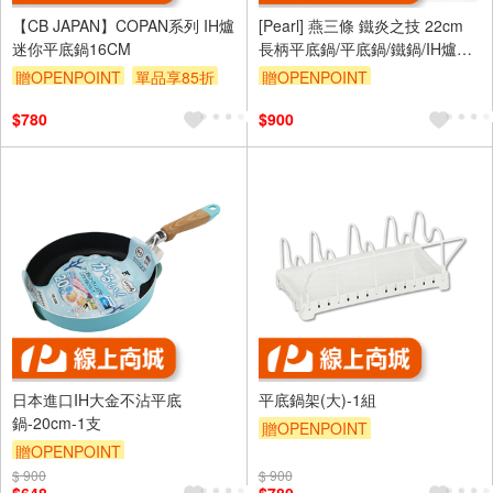
【CB JAPAN】COPAN系列 IH爐
[Pearl] 燕三條 鐵炎之技 22cm
迷你平底鍋16CM
長柄平底鍋/平底鍋/鐵鍋/IH爐適
用
贈OPENPOINT
單品享85折
贈OPENPOINT
$780
$900
日本進口IH大金不沾平底
平底鍋架(大)-1組
鍋-20cm-1支
贈OPENPOINT
贈OPENPOINT
$ 900
$ 900