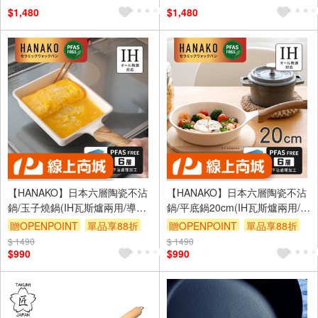
$1,480
$1,480
【HANAKO】日本六層陶瓷不沾
【HANAKO】日本六層陶瓷不沾
鍋/玉子燒鍋(IH瓦斯爐兩用/導熱
鍋/平底鍋20cm(IH瓦斯爐兩用/導
快易清洗／輕量設計)
熱快易清洗／輕量設計)
贈OPENPOINT
單品享88折
贈OPENPOINT
單品享88折
$ 1490
$ 1490
$990
$990