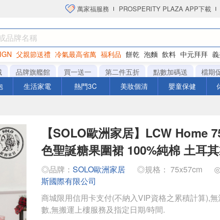
萬家福服務
PROSPERITY PLAZA APP下載
IGN
父親節送禮
冷氣最高省萬
福利品
餅乾
泡麵
飲料
中元拜拜
義
衛生紙
城
品牌旗艦館
買一送一
第二件五折
點數加碼送
檔期
泡
生活家電
熱門3C
美妝個清
嬰童保健
【SOLO歐洲家居】LCW Home 75
色聖誕糖果圍裙 100%純棉 土耳
◎品牌：
SOLO歐洲家居
◎規格： 75x57cm
斯國際有限公司
商城限用信用卡支付(不納入VIP資格之累積計算),無
數,無搬運上樓服務及指定日期/時間.