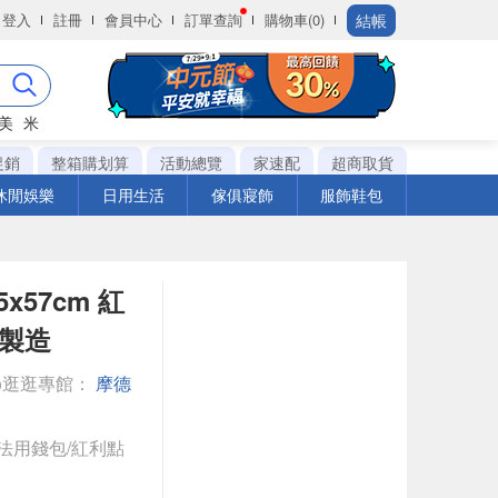
結帳
登入
註冊
會員中心
訂單查詢
購物車(0)
美
米
促銷
整箱購划算
活動總覽
家速配
超商取貨
休閒娛樂
日用生活
傢俱寢飾
服飾鞋包
x57cm 紅
其製造
◎逛逛專館：
摩德
法用錢包/紅利點