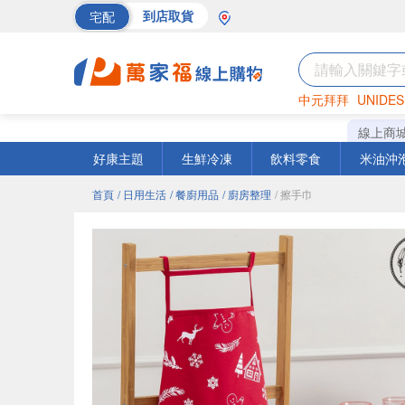
宅配
到店取貨
中元拜拜
UNIDES
海苔
巧克力
罐頭
線上商
好康主題
生鮮冷凍
飲料零食
米油沖
首頁
/ 日用生活
/ 餐廚用品
/ 廚房整理
/ 擦手巾