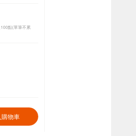
送100點(單筆不累
入購物車