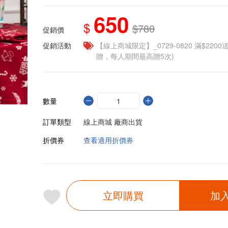
650
$
$780
促銷價
促銷活動
【線上商城限定】_0729-0820 滿$2200
贈，每人期間最高贈5次)
數量
訂單類型
線上商城 廠商出貨
折價券
查看適用折價券
立即購買
加