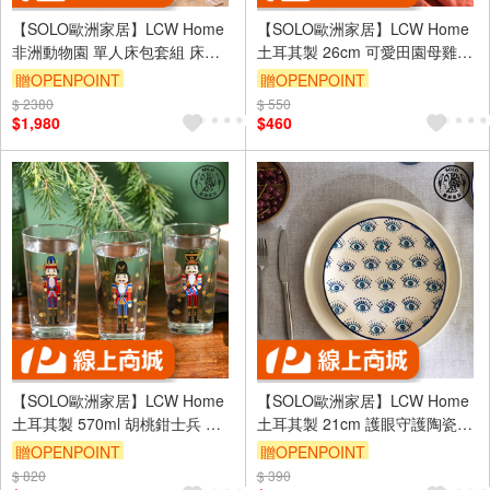
【SOLO歐洲家居】LCW Home
【SOLO歐洲家居】LCW Home
非洲動物園 單人床包套組 床包
土耳其製 26cm 可愛田園母雞花
兒童床包 單人床包 土耳其製造
卉蛋圓盤 餐盤 蛋糕盤 甜點盤 點
贈OPENPOINT
贈OPENPOINT
100x200cm
心盤
$ 2380
$ 550
$1,980
$460
【SOLO歐洲家居】LCW Home
【SOLO歐洲家居】LCW Home
土耳其製 570ml 胡桃鉗士兵 玻
土耳其製 21cm 護眼守護陶瓷圓
璃杯三入組 茶杯 水杯 果汁杯 禮
盤盤 地中海 藍眼睛
贈OPENPOINT
贈OPENPOINT
物
$ 820
$ 390