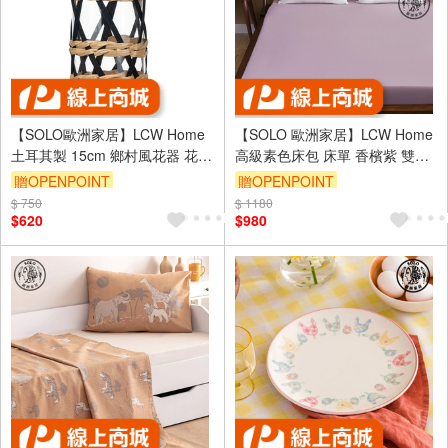
【SOLO歐洲家居】LCW Home
【SOLO 歐洲家居】LCW Home
土耳其製 15cm 鄉村風花器 花瓶
高級素色床包 床單 香檳紫 雙人
擺件 擺飾 拍攝道具 居家裝飾
加大 純棉 土耳其製造
贈OPENPOINT
贈OPENPOINT
160x200x30cm
$ 750
$ 1180
$620
$980