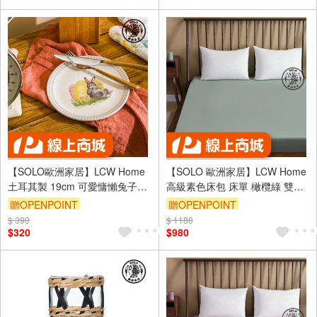
【SOLO歐洲家居】LCW Home
【SOLO 歐洲家居】LCW Home
土耳其製 19cm 可愛慵懶兔子圓
高級素色床包 床單 橄欖綠 雙人
盤 餐盤 蛋糕盤 甜點盤 點心盤
加大 純棉 土耳其製造
贈OPENPOINT
贈OPENPOINT
160x200x30cm
$ 390
$ 1180
$320
$980