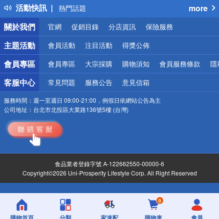
活動快訊
more
熱門話題
銀行優惠
關於我們
官網
促銷目錄
分店資訊
保險服務
偏遠地區配送
詐騙網頁！請小心！
主題活動
會員活動
注目活動
得獎公佈
會員專區
會員專區
大宗採購
購物須知
會員服務條款
隱
客服中心
常見問題
服務公告
意見信箱
服務時間：
週一至週日 09:00-21:00，例假日依網站公告為主
公司地址：
台北市北投區大業路136號5樓 (台灣)
食品業者登錄字號 A-122662550-00000-6
Copyright©2026 Uni-Prosperity Lifestyle Corp. All Right Reserved
0
購物首頁
分類
家速配
購物車
會員