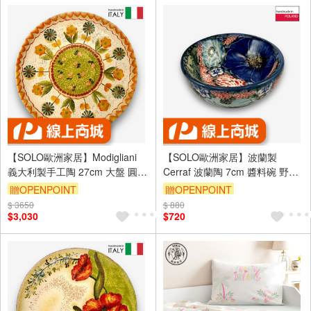
【SOLO歐洲家居】Modigliani
【SOLO歐洲家居】波蘭製
義大利製手工陶 27cm 大盤 圓盤
Cerraf 波蘭陶 7cm 醬料碗 野花
餐盤 FEV義式派對系列
之歌系列
贈OPENPOINT
贈OPENPOINT
$ 3650
$ 880
$3,030
$720