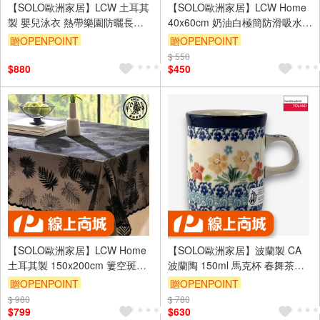
【SOLO歐洲家居】LCW 土耳其
【SOLO歐洲家居】LCW Home
製 嬰兒泳衣 熱帶樂園防曬長袖
40x60cm 奶油白極簡防滑吸水浴
泳衣二件組 9月-7歲
室地墊 迅速吸乾濕腳
贈OPENPOINT
贈OPENPOINT
$ 550
$880
$450
【SOLO歐洲家居】LCW Home
【SOLO歐洲家居】波蘭製 CA
土耳其製 150x200cm 簍空斑馬
波蘭陶 150ml 馬克杯 春舞茶語
桌布 桌巾 防塵布 居家裝飾
系列
贈OPENPOINT
贈OPENPOINT
$ 980
$ 780
$799
$630