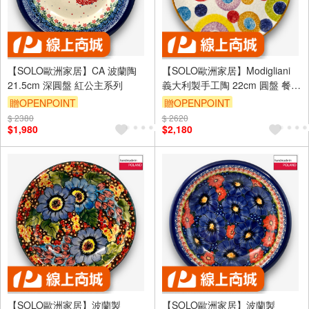
【SOLO歐洲家居】CA 波蘭陶
【SOLO歐洲家居】Modigliani
21.5cm 深圓盤 紅公主系列
義大利製手工陶 22cm 圓盤 餐盤
POP普普藝術(白底圓圈)系列
贈OPENPOINT
贈OPENPOINT
$ 2380
$ 2620
$1,980
$2,180
【SOLO歐洲家居】波蘭製
【SOLO歐洲家居】波蘭製