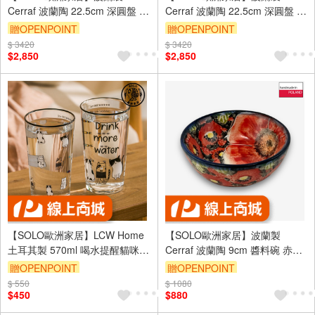
Cerraf 波蘭陶 22.5cm 深圓盤 意
Cerraf 波蘭陶 22.5cm 深圓盤 意
麵盤 圓盤 繁花深處系列
麵盤 圓盤 赤藍芳華系列
贈OPENPOINT
贈OPENPOINT
$ 3420
$ 3420
$2,850
$2,850
【SOLO歐洲家居】LCW Home
【SOLO歐洲家居】波蘭製
土耳其製 570ml 喝水提醒貓咪插
Cerraf 波蘭陶 9cm 醬料碗 赤霞
畫玻璃水杯雙入組 水杯 果汁杯 2
花語系列
贈OPENPOINT
贈OPENPOINT
杯一組
$ 550
$ 1080
$450
$880