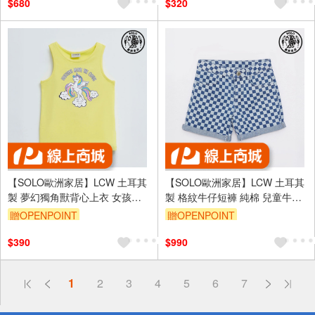
$680
$320
【SOLO歐洲家居】LCW 土耳其
【SOLO歐洲家居】LCW 土耳其
製 夢幻獨角獸背心上衣 女孩上
製 格紋牛仔短褲 純棉 兒童牛仔
衣 100%純棉 3-13歲
褲 5-14歲
贈OPENPOINT
贈OPENPOINT
$390
$990
偏遠地區配送
1
2
3
4
5
6
7
詐騙網頁！請小心！
得獎公告