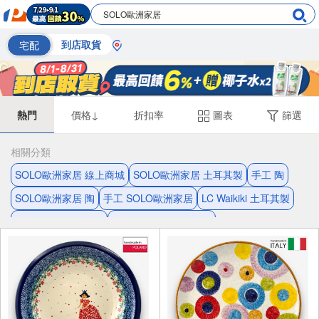
宅配
到店取貨
熱門
價格↓
折扣率
圖表
篩選
相關分類
SOLO歐洲家居 線上商城
SOLO歐洲家居 土耳其製
手工 陶
SOLO歐洲家居 陶
手工 SOLO歐洲家居
LC Waikiki 土耳其製
LC Waikiki 線上商城
SOLO歐洲家居 波蘭陶
SOLO歐洲家居 土耳其
手工 波蘭陶