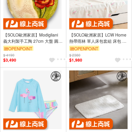
【SOLO歐洲家居】Modigliani
【SOLO歐洲家居】LCW Home
義大利製手工陶 27cm 大盤 圓盤
熱帶雨林 單人床包套組 床包 兒
餐盤 TF花開之地系列 禮物
童床包 單人床包 土耳其製造
贈OPENPOINT
贈OPENPOINT
100x200cm
$ 4190
$ 2380
$3,490
$1,980