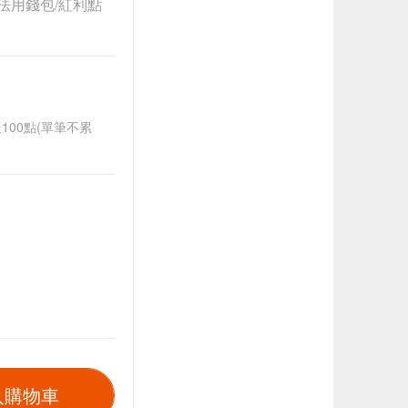
法用錢包/紅利點
送100點(單筆不累
入購物車