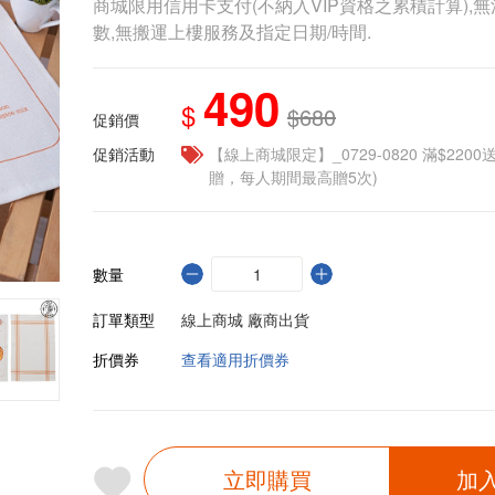
商城限用信用卡支付(不納入VIP資格之累積計算),無
數,無搬運上樓服務及指定日期/時間.
490
$
$680
促銷價
促銷活動
【線上商城限定】_0729-0820 滿$2200
贈，每人期間最高贈5次)
數量
訂單類型
線上商城 廠商出貨
折價券
查看適用折價券
立即購買
加