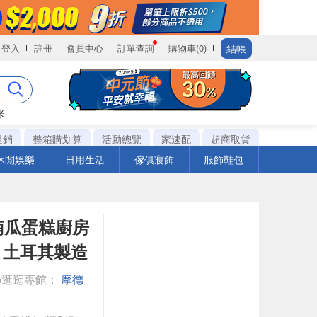
結帳
登入
註冊
會員中心
訂單查詢
購物車(0)
米
促銷
整箱購划算
活動總覽
家速配
超商取貨
休閒娛樂
日用生活
傢俱寢飾
服飾鞋包
 南瓜蛋糕廚房
純棉 土耳其製造
◎逛逛專館：
摩德