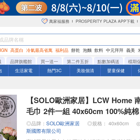
萬家福服務
PROSPERITY PLAZA APP下載
IGN
高蛋白
冷氣最高省萬
福利品
餅乾
泡麵
飲料
中元拜拜
義美
海苔
城
品牌旗艦館
買一送一
第二件五折
點數加碼送
檔期
泡
生活家電
熱門3C
美妝個清
嬰童保健
【SOLO歐洲家居】LCW Home
毛巾 2件一組 40x60cm 100%
◎品牌：
SOLO歐洲家居
◎規格： 40x60cm
斯國際有限公司