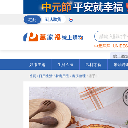
宅配
到店取貨
中元拜拜
UNIDES
巧克力
罐頭
咖啡
線上商
好康主題
生鮮冷凍
飲料零食
米油沖
首頁
/ 日用生活
/ 餐廚用品
/ 廚房整理
/ 擦手巾