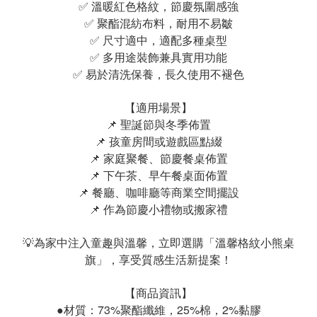
✅ 溫暖紅色格紋，節慶氛圍感強
✅ 聚酯混紡布料，耐用不易皺
✅ 尺寸適中，適配多種桌型
✅ 多用途裝飾兼具實用功能
✅ 易於清洗保養，長久使用不褪色
【適用場景】
📌 聖誕節與冬季佈置
📌 孩童房間或遊戲區點綴
📌 家庭聚餐、節慶餐桌佈置
📌 下午茶、早午餐桌面佈置
📌 餐廳、咖啡廳等商業空間擺設
📌 作為節慶小禮物或搬家禮
💡為家中注入童趣與溫馨，立即選購「溫馨格紋小熊桌
旗」，享受質感生活新提案！
【商品資訊】
●材質：73%聚酯纖維，25%棉，2%黏膠