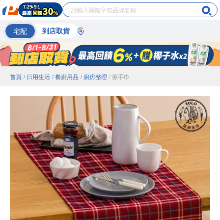
宅配
到店取貨
首頁
/ 日用生活
/ 餐廚用品
/ 廚房整理
/ 擦手巾