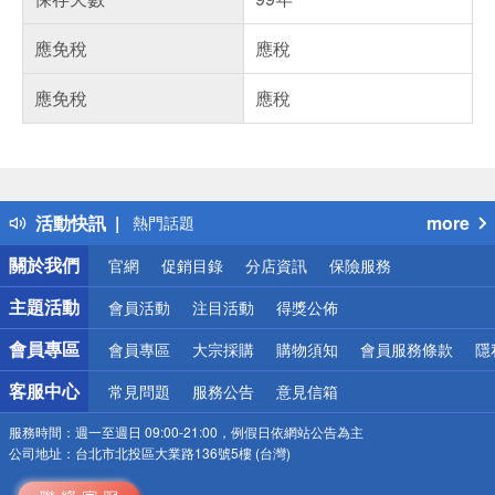
應免稅
應稅
應免稅
應稅
偏遠地區配送
詐騙網頁！請小心！
得獎公告
活動快訊
more
熱門話題
銀行優惠
關於我們
官網
促銷目錄
分店資訊
保險服務
偏遠地區配送
詐騙網頁！請小心！
主題活動
會員活動
注目活動
得獎公佈
會員專區
會員專區
大宗採購
購物須知
會員服務條款
隱
客服中心
常見問題
服務公告
意見信箱
服務時間：
週一至週日 09:00-21:00，例假日依網站公告為主
公司地址：
台北市北投區大業路136號5樓 (台灣)