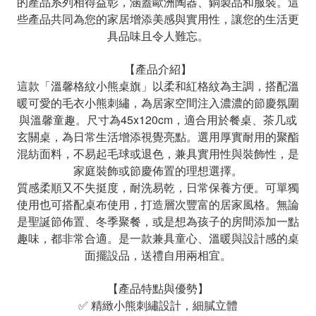
的產品系列相得益彰，涵蓋歐洲陶器、銅製品和服裝。這
些產品共同為您的家居增添美感與實用性，讓您的生活更
具品味且令人難忘。
【產品介紹】
這款「溫馨格紋小熊桌旗」以柔和紅格紋為主調，搭配溫
暖可愛的毛衣小熊刺繡，為居家空間注入濃濃的節慶氛圍
與溫馨童趣。尺寸為45x120cm，適合用於餐桌、茶几或
玄關桌，為日常生活增添視覺亮點。選用厚實耐用的聚酯
混紡面料，不易起毛球或退色，兼具實用性與裝飾性，是
家庭裝飾或節慶佈置的理想選擇。
質感柔順又不失挺度，耐洗易乾，日常保養方便。可單獨
使用也可搭配桌布使用，打造層次豐富的居家風格。無論
是聖誕節佈置、冬季聚餐，或是想為孩子的房間添加一點
趣味，都非常合適。是一款兼具童心、溫暖與設計感的桌
面擺設品，送禮自用兩相宜。
【產品特點與優勢】
✅ 精緻小熊刺繡設計，細膩立體