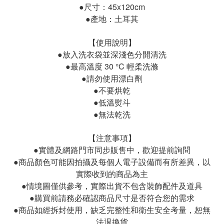
●尺寸：45x120cm
●產地：土耳其
【使用說明】
●放入洗衣袋並深淺色分開清洗
●最高溫度 30 °C 輕柔洗滌
●請勿使用漂白劑
●不要烘乾
●低溫熨斗
●無法乾洗
【注意事項】
●實體及網路門市同步販售中，歡迎提前詢問
●商品顏色可能因拍攝及每個人電子設備而有所差異，以
實際收到的商品為主
●情境圖僅供參考，實際出貨不包含裝飾配件及道具
●購買前請務必確認商品尺寸是否符合您的需求
●商品如經拆封使用，缺乏完整性和衛生安全考量，恕無
法退換貨