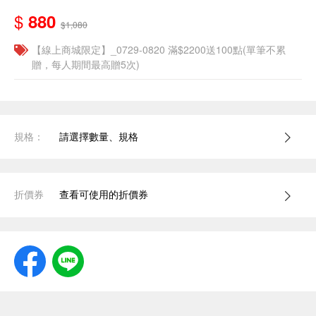
$
880
$1,080
【線上商城限定】_0729-0820 滿$2200送100點(單筆不累
贈，每人期間最高贈5次)
規格：
請選擇數量、規格
折價券
查看可使用的折價券