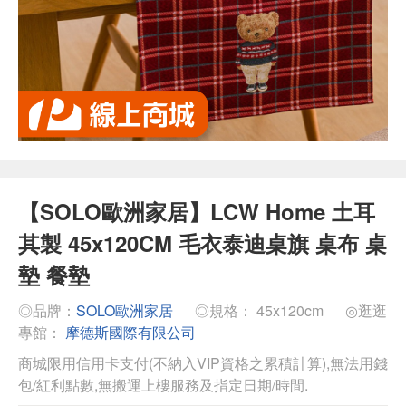
【SOLO歐洲家居】LCW Home 土耳
其製 45x120CM 毛衣泰迪桌旗 桌布 桌
墊 餐墊
◎品牌：
SOLO歐洲家居
◎規格： 45x120cm
◎逛逛
專館：
摩德斯國際有限公司
商城限用信用卡支付(不納入VIP資格之累積計算),無法用錢
包/紅利點數,無搬運上樓服務及指定日期/時間.