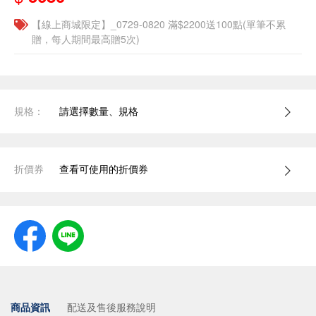
【線上商城限定】_0729-0820 滿$2200送100點(單筆不累
贈，每人期間最高贈5次)
規格：
請選擇數量、規格
折價券
查看可使用的折價券
商品資訊
配送及售後服務說明