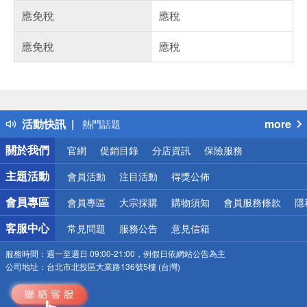
應免稅
應稅
應免稅
應稅
偏遠地區配送
詐騙網頁！請小心！
得獎公告
活動快訊
more
熱門話題
銀行優惠
關於我們
官網
促銷目錄
分店資訊
保險服務
偏遠地區配送
詐騙網頁！請小心！
主題活動
會員活動
注目活動
得獎公佈
會員專區
會員專區
大宗採購
購物須知
會員服務條款
隱
客服中心
常見問題
服務公告
意見信箱
服務時間：
週一至週日 09:00-21:00，例假日依網站公告為主
公司地址：
台北市北投區大業路136號5樓 (台灣)