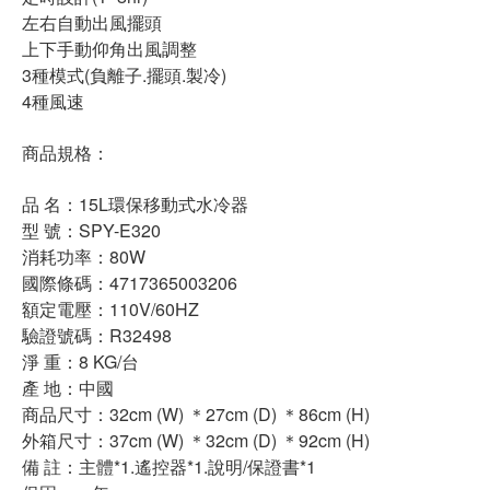
左右自動出風擺頭
上下手動仰角出風調整
3種模式(負離子.擺頭.製冷)
4種風速
商品規格：
品 名：15L環保移動式水冷器
型 號：SPY-E320
消耗功率：80W
國際條碼：4717365003206
額定電壓：110V/60HZ
驗證號碼：R32498
淨 重：8 KG/台
產 地：中國
商品尺寸：32cm (W) ＊27cm (D) ＊86cm (H)
外箱尺寸：37cm (W) ＊32cm (D) ＊92cm (H)
備 註：主體*1.遙控器*1.說明/保證書*1