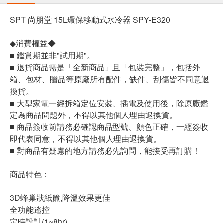
SPT 尚朋堂 15L環保移動式水冷器 SPY-E320
◆消費權益◆
■ 鑑賞期並非"試用期"。
■ 退貨商品需是「全新商品」且「包裝完整」，包括外
箱、包材、贈品等原廠所有配件，缺件、刮傷皆不同意退
換貨。
■ 大型家電一經拆箱定位安裝、插電及使用後，除原廠鑑
定為商品問題外，不得以其他個人理由退換貨。
■ 商品簽收前請務必確認商品型號、顏色正確，一經簽收
即代表同意，不得以其他個人理由退換貨。
■ 對商品有疑慮的地方請務必先詢問，能接受再訂購！
商品特色：
3D蜂巢狀紙簾,降溫效果更佳
全功能遙控
定時設計(1~8hr)