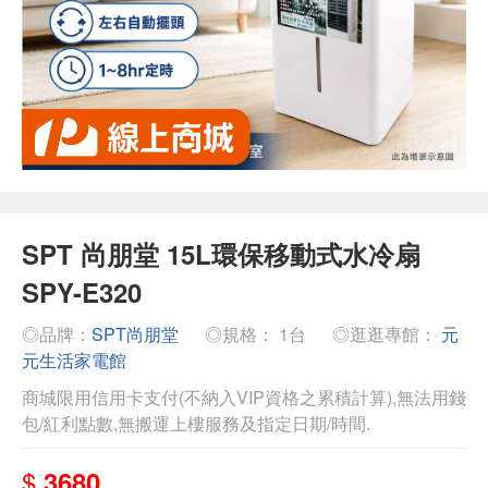
SPT 尚朋堂 15L環保移動式水冷扇
SPY-E320
◎品牌：
SPT尚朋堂
◎規格： 1台
◎逛逛專館：
元
元生活家電館
商城限用信用卡支付(不納入VIP資格之累積計算),無法用錢
包/紅利點數,無搬運上樓服務及指定日期/時間.
$
3680