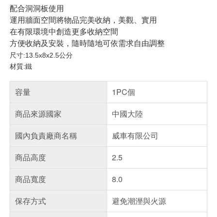
配合洞洞板使用
​運用牆面空間將物品完美收納，美觀、實用
在有限環境中創造更多收納空間
方便收納及安裝，隨時隨地可依需求自由調整
尺寸:13.5x8x2.5公分
材質:鐵
容量
1PC個
商品來源國家
中國大陸
國內負責廠商名稱
威車有限公司
商品高度
2.5
商品寬度
8.0
保存方式
避免潮溼與火源