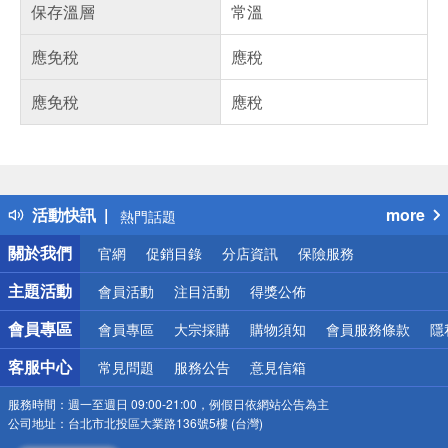
保存溫層
常溫
應免稅
應稅
應免稅
應稅
偏遠地區配送
詐騙網頁！請小心！
得獎公告
活動快訊
more
熱門話題
銀行優惠
關於我們
官網
促銷目錄
分店資訊
保險服務
偏遠地區配送
詐騙網頁！請小心！
主題活動
會員活動
注目活動
得獎公佈
會員專區
會員專區
大宗採購
購物須知
會員服務條款
隱
客服中心
常見問題
服務公告
意見信箱
服務時間：
週一至週日 09:00-21:00，例假日依網站公告為主
公司地址：
台北市北投區大業路136號5樓 (台灣)