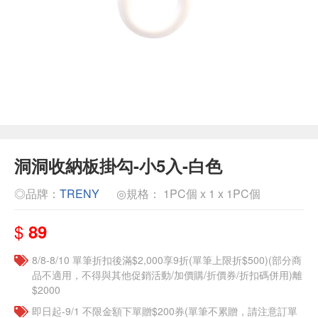
洞洞收納板掛勾-小5入-白色
◎品牌：
TRENY
◎規格： 1PC個 x 1 x 1PC個
$
89
8/8-8/10 單筆折扣後滿$2,000享9折(單筆上限折$500)(部分商
品不適用，不得與其他促銷活動/加價購/折價券/折扣碼併用)離
$2000
即日起-9/1 不限金額下單贈$200券(單筆不累贈，請注意訂單