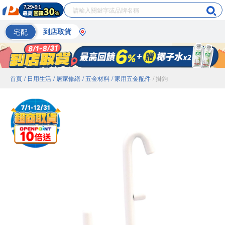
宅配
到店取貨
首頁
/ 日用生活
/ 居家修繕
/ 五金材料
/ 家用五金配件
/ 掛鉤