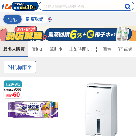
宅配
到店取貨
最多人購買
價格↓
筆劃少
上架時間↓
圖表
篩選
對抗梅雨季