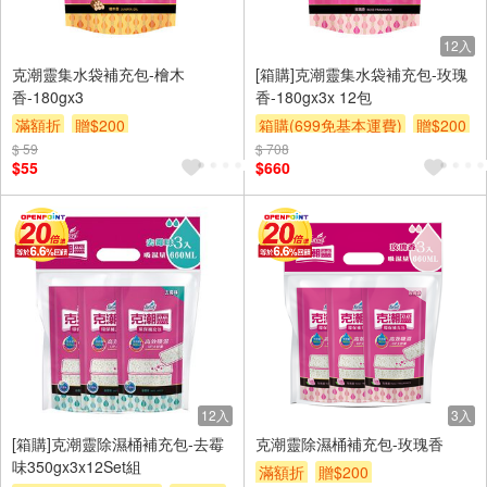
12入
克潮靈集水袋補充包-檜木
[箱購]克潮靈集水袋補充包-玫瑰
香-180gx3
香-180gx3x 12包
滿額折
贈$200
箱購(699免基本運費)
贈$200
$ 59
$ 708
$55
$660
12入
3入
[箱購]克潮靈除濕桶補充包-去霉
克潮靈除濕桶補充包-玫瑰香
味350gx3x12Set組
滿額折
贈$200