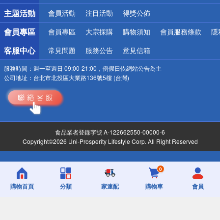
詐騙網頁！請小心！
主題活動
會員活動
注目活動
得獎公佈
會員專區
會員專區
大宗採購
購物須知
會員服務條款
隱
客服中心
常見問題
服務公告
意見信箱
服務時間：
週一至週日 09:00-21:00，例假日依網站公告為主
公司地址：
台北市北投區大業路136號5樓 (台灣)
食品業者登錄字號 A-122662550-00000-6
Copyright©2026 Uni-Prosperity Lifestyle Corp. All Right Reserved
0
購物首頁
分類
家速配
購物車
會員