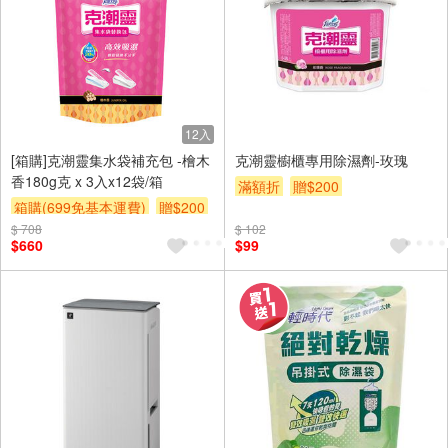
12入
[箱購]克潮靈集水袋補充包 -檜木
克潮靈櫥櫃專用除濕劑-玫瑰
香180g克 x 3入x12袋/箱
滿額折
贈$200
箱購(699免基本運費)
贈$200
$ 708
$ 102
$660
$99