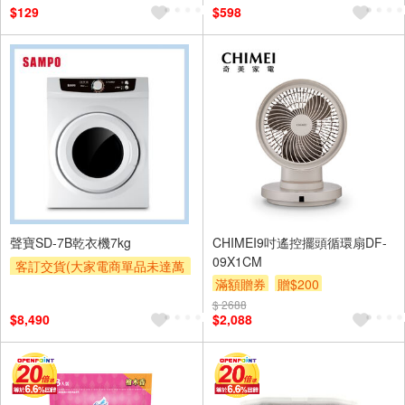
$129
$598
聲寶SD-7B乾衣機7kg
CHIMEI9吋遙控擺頭循環扇DF-
09X1CM
客訂交貨(大家電商單品未達萬
滿額贈券
贈$200
元需加收$300-500,部分安裝跨
區費另計,實際收費以專人聯絡
$ 2688
$8,490
$2,088
報價為主)
滿額贈券