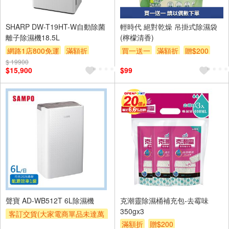
SHARP DW-T19HT-W自動除菌
輕時代 絕對乾燥 吊掛式除濕袋
離子除濕機18.5L
(檸檬清香)
網路1店800免運
滿額折
買一送一
滿額折
贈$200
$ 19900
滿額贈券
贈$200
$15,900
$99
聲寶 AD-WB512T 6L除濕機
克潮靈除濕桶補充包-去霉味
350gx3
客訂交貨(大家電商單品未達萬
滿額折
贈$200
元需加收$300-500,部分安裝跨