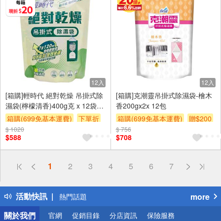
12入
12入
[箱購]輕時代 絕對乾燥 吊掛式除
[箱購]克潮靈吊掛式除濕袋-檜木
濕袋(檸檬清香)400g克 x 12袋/
香200gx2x 12包
箱
箱購(699免基本運費)
下單折
箱購(699免基本運費)
贈$200
$ 1020
贈$200
$ 756
$588
$708
偏遠地區配送
1
2
3
4
5
6
7
詐騙網頁！請小心！
得獎公告
活動快訊
more
熱門話題
銀行優惠
關於我們
官網
促銷目錄
分店資訊
保險服務
偏遠地區配送