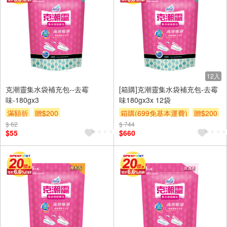
12入
克潮靈集水袋補充包--去霉
[箱購]克潮靈集水袋補充包-去霉
味-180gx3
味180gx3x 12袋
滿額折
贈$200
箱購(699免基本運費)
贈$200
$ 62
$ 744
$55
$660