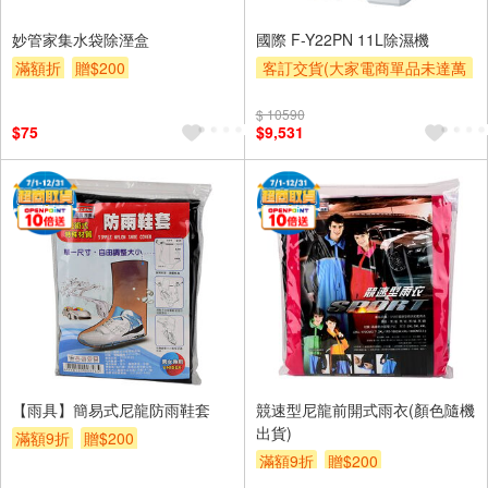
妙管家集水袋除溼盒
國際 F-Y22PN 11L除濕機
滿額折
贈$200
客訂交貨(大家電商單品未達萬
元需加收$300-500,部分安裝跨
區費另計,實際收費以專人聯絡
$ 10590
$75
$9,531
報價為主)
滿額贈券
【雨具】簡易式尼龍防雨鞋套
競速型尼龍前開式雨衣(顏色隨機
出貨)
滿額9折
贈$200
滿額9折
贈$200