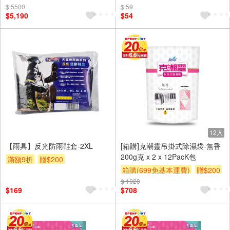
區費另計,實際收費以專人聯絡
$ 5500
$ 59
$5,190
$54
報價為主)
滿額贈券
12入
【雨具】反光防雨鞋套-2XL
[箱購]克潮靈吊掛式除濕袋-無香
200g克 x 2 x 12PacK包
滿額9折
贈$200
箱購(699免基本運費)
贈$200
$ 1020
$169
$708