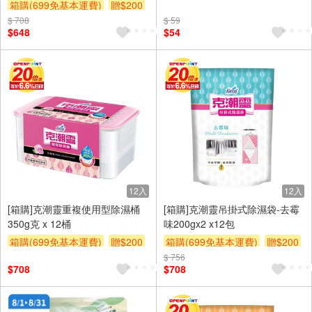
箱購(699免基本運費)
贈$200
$ 708
$ 59
$648
$54
12入
12入
[箱購]克潮靈重複使用型除濕桶
[箱購]克潮靈吊掛式除濕袋-去霉
350g克 x 12桶
味200gx2 x12包
箱購(699免基本運費)
贈$200
箱購(699免基本運費)
贈$200
$ 756
$708
$708