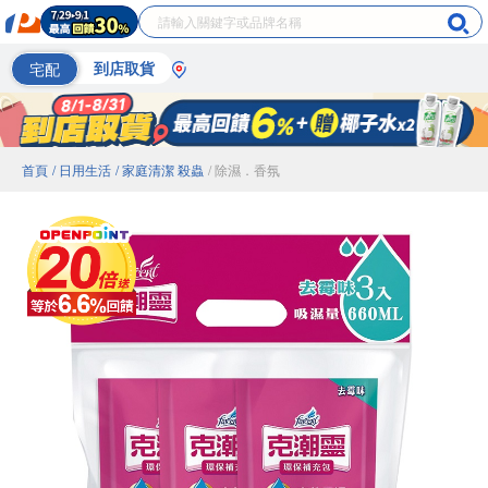
宅配
到店取貨
首頁
/ 日用生活
/ 家庭清潔 殺蟲
/ 除濕．香氛