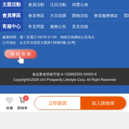
主題活動
會員活動
注目活動
得獎公佈
會員專區
會員專區
大宗採購
購物須知
會員服務條款
隱
客服中心
常見問題
服務公告
意見信箱
服務時間：
週一至週日 09:00-21:00，例假日依網站公告為主
公司地址：
台北市北投區大業路136號5樓 (台灣)
食品業者登錄字號 A-122662550-00000-6
Copyright©2026 Uni-Prosperity Lifestyle Corp. All Right Reserved
0
立即購買
加入購物車
收藏
購物車