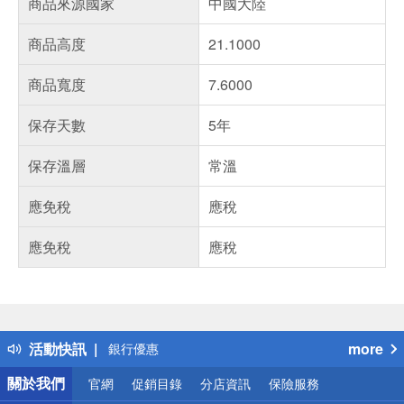
商品來源國家
中國大陸
商品高度
21.1000
商品寬度
7.6000
保存天數
5年
保存溫層
常溫
應免稅
應稅
應免稅
應稅
偏遠地區配送
詐騙網頁！請小心！
得獎公告
熱門話題
活動快訊
more
銀行優惠
偏遠地區配送
關於我們
官網
促銷目錄
分店資訊
保險服務
詐騙網頁！請小心！