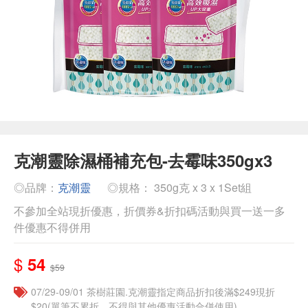
克潮靈除濕桶補充包-去霉味350gx3
◎品牌：
克潮靈
◎規格： 350g克 x 3 x 1Set組
不參加全站現折優惠，折價券&折扣碼活動與買一送一多
件優惠不得併用
$
54
$59
07/29-09/01 茶樹莊園.克潮靈指定商品折扣後滿$249現折
$20(單筆不累折，不得與其他優惠活動合併使用)