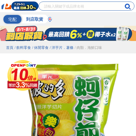
宅配
到店取貨
首頁
/ 飲料零食
/ 休閒零食
/ 洋芋片．薯條
/ 肉類．海鮮口味