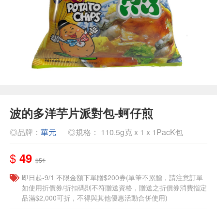
波的多洋芋片派對包-蚵仔煎
◎品牌：
華元
◎規格： 110.5g克 x 1 x 1PacK包
$
49
$51
即日起-9/1 不限金額下單贈$200券(單筆不累贈，請注意訂單
如使用折價券/折扣碼則不符贈送資格，贈送之折價券消費指定
品滿$2,000可折，不得與其他優惠活動合併使用)