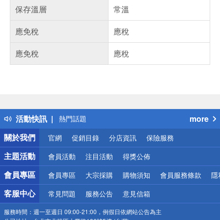
保存溫層
常溫
應免稅
應稅
應免稅
應稅
偏遠地區配送
詐騙網頁！請小心！
得獎公告
活動快訊
more
熱門話題
銀行優惠
關於我們
官網
促銷目錄
分店資訊
保險服務
偏遠地區配送
詐騙網頁！請小心！
主題活動
會員活動
注目活動
得獎公佈
會員專區
會員專區
大宗採購
購物須知
會員服務條款
隱
客服中心
常見問題
服務公告
意見信箱
服務時間：
週一至週日 09:00-21:00，例假日依網站公告為主