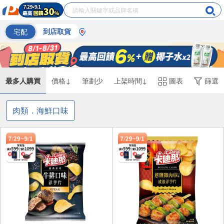
宅配
到店取貨
最多人購買
價格↓
筆劃少
上架時間↓
圖表
篩選
肉類．海鮮口味