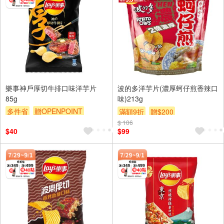
樂事神戶厚切牛排口味洋芋片
波的多洋芋片(濃厚蚵仔煎香辣口
85g
味)213g
多件省
贈OPENPOINT
滿額9折
贈$200
滿額贈
滿額9折
贈$200
$ 106
$40
$99