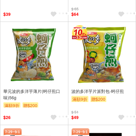
滿額9折
贈$200
滿額9折
贈$200
$ 65
$39
$64
華元波的多洋芋薄片(蚵仔煎口
波的多洋芋片派對包-蚵仔煎
味)56g
滿額9折
贈$200
滿額9折
贈$200
$ 51
$26
$49