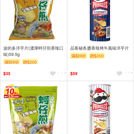
波的多洋芋片(濃厚蚵仔煎香辣口
品客秘炙醬香辣烤牛風味洋芋片
味)59.5g
滿額9折
贈$200
滿額9折
贈$200
$35
$59