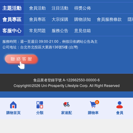
詐騙網頁！請小心！
主題活動
會員活動
注目活動
得獎公佈
會員專區
會員專區
大宗採購
購物須知
會員服務條款
隱
客服中心
常見問題
服務公告
意見信箱
服務時間：
週一至週日 09:00-21:00，例假日依網站公告為主
公司地址：
台北市北投區大業路136號5樓 (台灣)
食品業者登錄字號 A-122662550-00000-6
Copyright©2026 Uni-Prosperity Lifestyle Corp. All Right Reserved
0
購物首頁
分類
家速配
購物車
會員