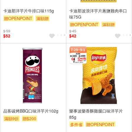
卡迪那洋芋片牛排口味115g
卡迪那波浪洋芋片蔥鹽雞肉串口
味75G
贈OPENPOINT
滿額贈
贈OPENPOINT
滿額贈
滿額9折
贈$200
$ 59
$ 45
滿額9折
贈$200
$52
$42
品客碳烤BBQ口味洋芋片102g
樂事波樂香酥雞腿口味洋芋片
85g
滿額9折
贈$200
多件省
贈OPENPOINT
滿額贈
滿額9折
贈$200