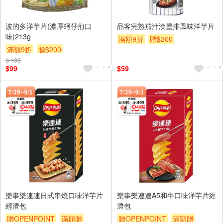
波的多洋芋片(濃厚蚵仔煎口
品客完熟茄汁漢堡排風味洋芋片
味)213g
滿額9折
贈$200
滿額9折
贈$200
$ 106
$99
$59
樂事樂連連日式串燒口味洋芋片
樂事樂連連A5和牛口味洋芋片經
經濟包
濟包
贈OPENPOINT
滿額贈
贈OPENPOINT
滿額贈