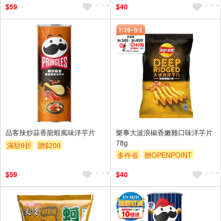
$59
$40
品客辣炒蒜香龍蝦風味洋芋片
樂事大波浪椒香嫩雞口味洋芋片
78g
滿額9折
贈$200
多件省
贈OPENPOINT
滿額贈
滿額9折
贈$200
$59
$40