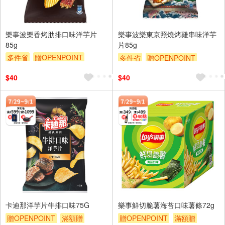
樂事波樂香烤肋排口味洋芋片
樂事波樂東京照燒烤雞串味洋芋
85g
片85g
多件省
贈OPENPOINT
多件省
贈OPENPOINT
滿額贈
滿額9折
贈$200
滿額贈
滿額9折
贈$200
$40
$40
卡迪那洋芋片牛排口味75G
樂事鮮切脆薯海苔口味薯條72g
贈OPENPOINT
滿額贈
贈OPENPOINT
滿額贈