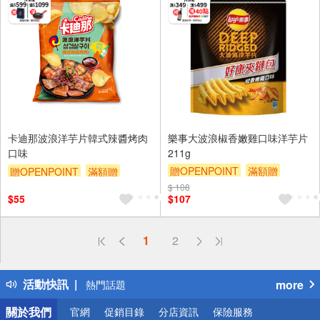
卡迪那波浪洋芋片韓式辣醬烤肉
樂事大波浪椒香嫩雞口味洋芋片
口味
211g
贈OPENPOINT
滿額贈
贈OPENPOINT
滿額贈
滿額9折
贈$200
滿額9折
贈$200
$ 108
$55
$107
偏遠地區配送
1
2
詐騙網頁！請小心！
得獎公告
活動快訊
more
熱門話題
銀行優惠
關於我們
官網
促銷目錄
分店資訊
保險服務
偏遠地區配送