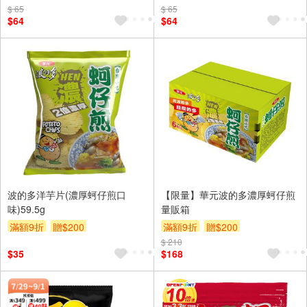
$ 65
滿額9折
贈$200
$ 65
滿額9折
贈$200
$64
$64
波的多洋芋片(濃厚蚵仔煎口
【限量】華元波的多濃厚蚵仔煎
味)59.5g
量販箱
滿額9折
贈$200
滿額9折
贈$200
$ 210
$35
$168