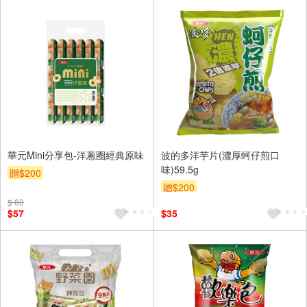
華元Mini分享包-洋蔥圈經典原味
波的多洋芋片(濃厚蚵仔煎口
味)59.5g
贈$200
贈$200
$ 60
$57
$35