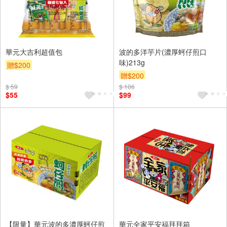
華元大吉利超值包
波的多洋芋片(濃厚蚵仔煎口
味)213g
贈$200
贈$200
$ 59
$ 106
$55
$99
【限量】華元波的多濃厚蚵仔煎
華元全家平安福拜拜箱