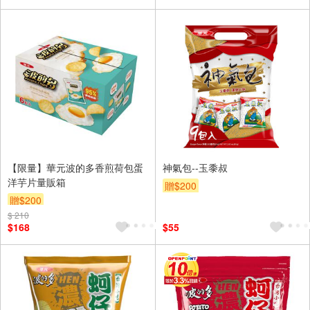
【限量】華元波的多香煎荷包蛋
神氣包--玉黍叔
洋芋片量販箱
贈$200
贈$200
$ 210
$168
$55