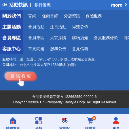
活動快訊
more
銀行優惠
偏遠地區配送
關於我們
官網
促銷目錄
分店資訊
保險服務
詐騙網頁！請小心！
主題活動
會員活動
注目活動
得獎公佈
會員專區
會員專區
大宗採購
購物須知
會員服務條款
隱
客服中心
常見問題
服務公告
意見信箱
服務時間：
週一至週日 09:00-21:00，例假日依網站公告為主
公司地址：
台北市北投區大業路136號5樓 (台灣)
食品業者登錄字號 A-122662550-00000-6
Copyright©2026 Uni-Prosperity Lifestyle Corp. All Right Reserved
0
購物首頁
分類
家速配
購物車
會員