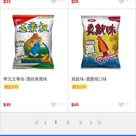
$33
$26
華元玉黍叔-濃經典風味
真魷味-濃醬燒口味
贈$200
贈$200
$45
$45
偏遠地區配送
詐騙網頁！請小心！
1
2
3
得獎公告
熱門話題