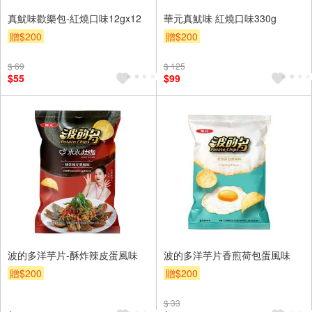
真魷味歡樂包-紅燒口味12gx12
華元真魷味 紅燒口味330g
贈$200
贈$200
$ 69
$ 125
$55
$99
波的多洋芋片-酥炸辣皮蛋風味
波的多洋芋片香煎荷包蛋風味
贈$200
贈$200
$ 33