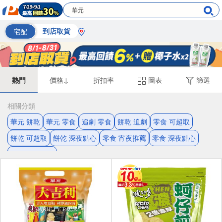
宅配
到店取貨
熱門
價格↓
折扣率
圖表
篩選
相關分類
華元 餅乾
華元 零食
追劇 零食
餅乾 追劇
零食 可超取
餅乾 可超取
餅乾 深夜點心
零食 宵夜推薦
零食 深夜點心
餅乾 宵夜推薦