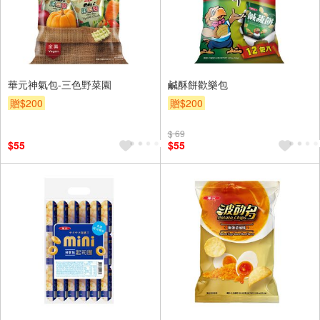
華元神氣包-三色野菜園
鹹酥餅歡樂包
贈$200
贈$200
$ 69
$55
$55