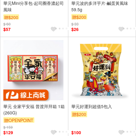
華元Mini分享包-起司圈香濃起司
華元波的多洋芋片-鹹蛋黃風味
風味
59.5g
贈$200
贈$200
$ 60
$ 33
$57
$26
華元 全家平安福 普渡拜拜箱 1箱
華元好運到超值5包入
(260G)
贈$200
贈OPENPOINT
$ 159
$129
$100