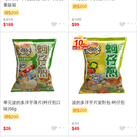
量販箱
贈$200
贈$200
$ 210
$ 120
$168
$99
華元波的多洋芋薄片(蚵仔煎口
波的多洋芋片派對包-蚵仔煎
味)56g
贈$200
贈$200
$ 51
$26
$49