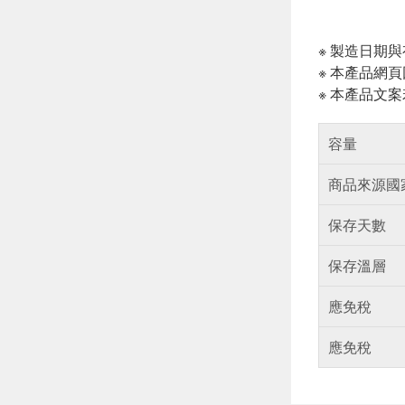
※ 製造日期
※ 本產品網
※ 本產品文
容量
商品來源國
保存天數
保存溫層
應免稅
應免稅