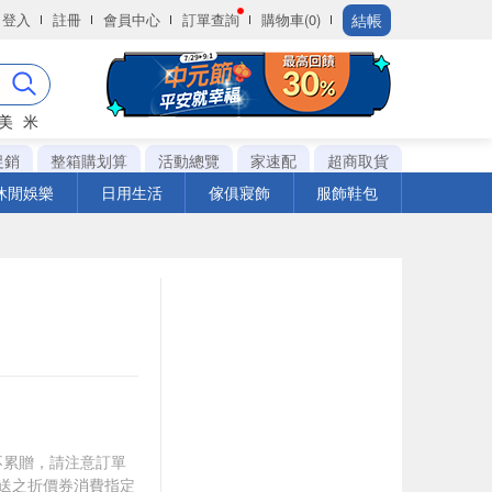
結帳
登入
註冊
會員中心
訂單查詢
購物車(0)
美
米
促銷
整箱購划算
活動總覽
家速配
超商取貨
休閒娛樂
日用生活
傢俱寢飾
服飾鞋包
筆不累贈，請注意訂單
贈送之折價券消費指定