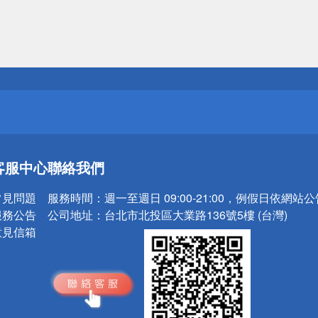
送
請小心！
送
客服中心
聯絡我們
請小心！
常見問題
服務時間：
週一至週日 09:00-21:00，例假日依網站
服務公告
公司地址：
台北市北投區大業路136號5樓 (台灣)
意見信箱