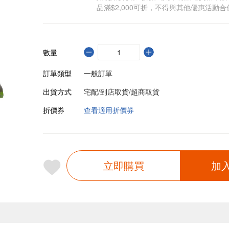
品滿$2,000可折，不得與其他優惠活動合
數量
訂單類型
一般訂單
出貨方式
宅配/到店取貨/超商取貨
折價券
查看適用折價券
立即購買
加