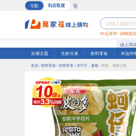
宅配
到店取貨
中元拜拜
UNIDES
巧克力
罐頭
海苔
線上商
好康主題
生鮮冷凍
飲料零食
米油沖
首頁
/ 飲料零食
/ 休閒零食
/ 洋芋片．薯條
/ 肉類．海鮮口味