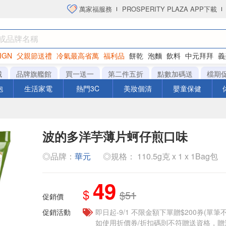
萬家福服務
PROSPERITY PLAZA APP下載
IGN
父親節送禮
冷氣最高省萬
福利品
餅乾
泡麵
飲料
中元拜拜
義
洋芋片
城
品牌旗艦館
買一送一
第二件五折
點數加碼送
檔期
泡
生活家電
熱門3C
美妝個清
嬰童保健
波的多洋芋薄片蚵仔煎口味
◎品牌：
華元
◎規格： 110.5g克 x 1 x 1Bag包
49
$
$51
促銷價
促銷活動
即日起-9/1 不限金額下單贈$200券(單
如使用折價券/折扣碼則不符贈送資格，