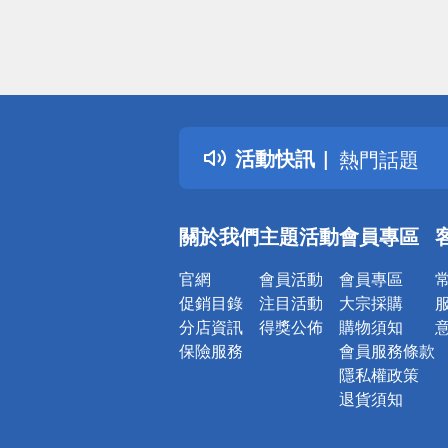
偏遠地區配
詐騙網頁！
得獎公告
活動快訊
熱門話題
銀行優惠
偏遠地區配
關於我們
主題活動
會員專區
詐騙網頁！
官網
會員活動
會員專區
促銷目錄
注目活動
大宗採購
分店資訊
得獎公佈
購物須知
保險服務
會員服務條款
隱私權政策
退貨須知