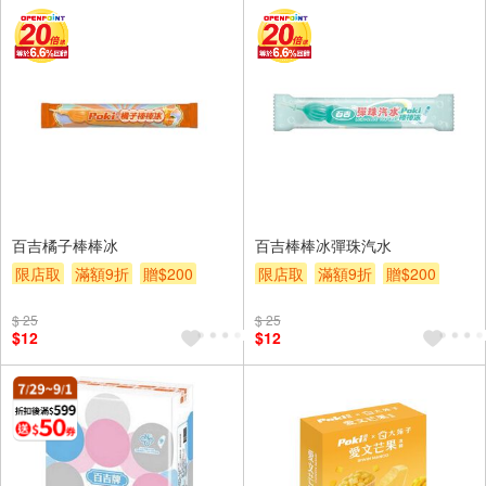
百吉橘子棒棒冰
百吉棒棒冰彈珠汽水
限店取
滿額9折
贈$200
限店取
滿額9折
贈$200
$ 25
$ 25
$12
$12