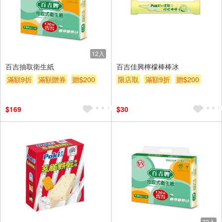
12入
百吉抽取衛生紙
百吉佳興檸檬棒棒冰
滿額9折
滿額贈券
贈$200
限店取
滿額9折
贈$200
$169
$30
72入