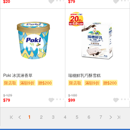
$20
$79
Poki 冰淇淋香草
瑞穗鮮乳巧酥雪糕
限店取
滿額9折
贈$200
限店取
滿額9折
贈$200
$ 129
$ 180
$79
$99
偏遠地區配送
1
2
3
4
5
6
7
詐騙網頁！請小心！
得獎公告