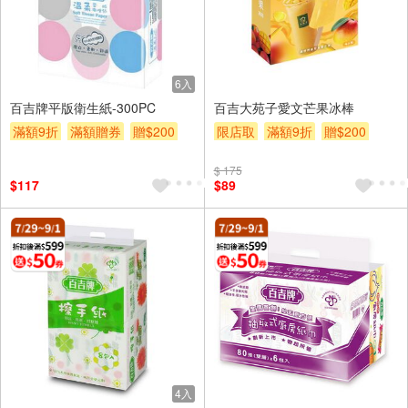
6入
百吉牌平版衛生紙-300PC
百吉大苑子愛文芒果冰棒
滿額9折
滿額贈券
贈$200
限店取
滿額9折
贈$200
$ 175
$117
$89
4入