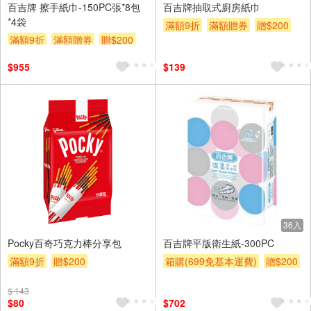
百吉牌 擦手紙巾-150PC張*8包
百吉牌抽取式廚房紙巾
*4袋
滿額9折
滿額贈券
贈$200
滿額9折
滿額贈券
贈$200
$955
$139
36入
Pocky百奇巧克力棒分享包
百吉牌平版衛生紙-300PC
滿額9折
贈$200
箱購(699免基本運費)
贈$200
$ 143
$80
$702