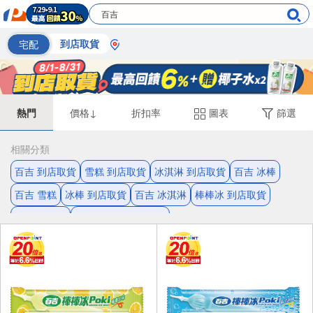
宅配
到店取貨
熱門
價格↓
折扣率
圖表
篩選
相關分類
百吉 到店取貨
雪糕 到店取貨
冰淇淋 到店取貨
百吉 冰棒
百吉 雪糕
冰棒 到店取貨
百吉 冰淇淋
棒棒冰 到店取貨
百吉 棒棒冰
衛生紙 家庭常備用品