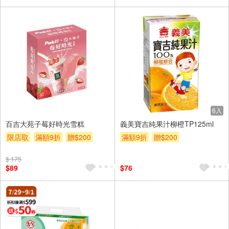
6入
百吉大苑子莓好時光雪糕
義美寶吉純果汁柳橙TP125ml
限店取
滿額9折
贈$200
滿額9折
贈$200
$ 175
$89
$76