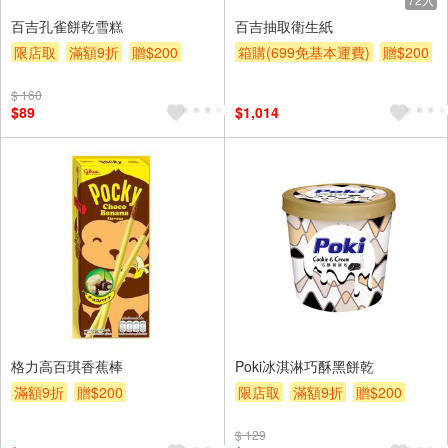
百吉孔雀餅乾雪糕
百吉抽取衛生紙
限店取
滿額9折
贈$200
箱購(699免基本運費)
贈$200
$ 160
$89
$1,014
格力高百琪香蕉棒
Poki冰淇淋巧酥黑餅乾
滿額9折
贈$200
限店取
滿額9折
贈$200
$ 129