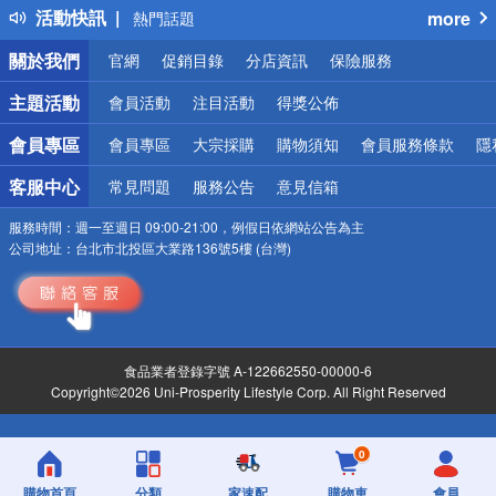
活動快訊
more
熱門話題
銀行優惠
關於我們
官網
促銷目錄
分店資訊
保險服務
偏遠地區配送
詐騙網頁！請小心！
主題活動
會員活動
注目活動
得獎公佈
會員專區
會員專區
大宗採購
購物須知
會員服務條款
隱
客服中心
常見問題
服務公告
意見信箱
服務時間：
週一至週日 09:00-21:00，例假日依網站公告為主
公司地址：
台北市北投區大業路136號5樓 (台灣)
食品業者登錄字號 A-122662550-00000-6
Copyright©2026 Uni-Prosperity Lifestyle Corp. All Right Reserved
0
購物首頁
分類
家速配
購物車
會員