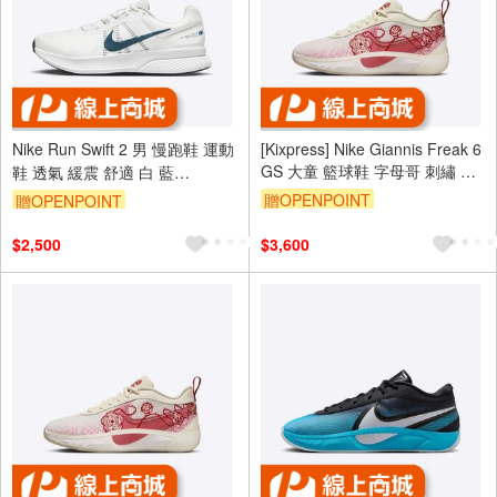
Nike Run Swift 2 男 慢跑鞋 運動
[Kixpress] Nike Giannis Freak 6
GS 大童 籃球鞋 字母哥 刺繡 玫
鞋 透氣 緩震 舒適 白 藍
瑰 米白 粉 [HM4216-100]
[CU3517-101]
贈OPENPOINT
贈OPENPOINT
$2,500
$3,600