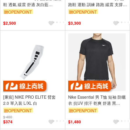
鞋 透氣 緩震 舒適 灰白藍
跑鞋 運動 訓練 路跑 緩震 支撐
[CU3517-015]
黑白 [FJ9510-001]
贈OPENPOINT
贈OPENPOINT
$2,500
$3,300
[秉宸] NIKE PRO ELITE 臂套
Nike Essential 男 T恤 短袖 防曬
2.0 單入装 L/XL 白
衣 抗UV 排汗 乾爽 舒適 黑
[NESSA586-001]
贈OPENPOINT
贈OPENPOINT
$ 480
$374
$1,480