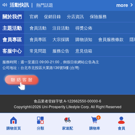
活動快訊
more
熱門話題
銀行優惠
關於我們
官網
促銷目錄
分店資訊
保險服務
偏遠地區配送
詐騙網頁！請小心！
主題活動
會員活動
注目活動
得獎公佈
會員專區
會員專區
大宗採購
購物須知
會員服務條款
隱
客服中心
常見問題
服務公告
意見信箱
服務時間：
週一至週日 09:00-21:00，例假日依網站公告為主
公司地址：
台北市北投區大業路136號5樓 (台灣)
食品業者登錄字號 A-122662550-00000-6
Copyright©2026 Uni-Prosperity Lifestyle Corp. All Right Reserved
0
購物首頁
分類
家速配
購物車
會員