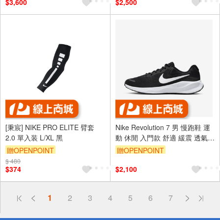
$3,600
$2,500
[秉宸] NIKE PRO ELITE 臂套
Nike Revolution 7 男 慢跑鞋 運
2.0 單入装 L/XL 黑
動 休閒 入門款 舒適 緩震 透氣
黑白 [FB2207-001]
贈OPENPOINT
贈OPENPOINT
$ 480
$374
$2,100
偏遠地區配送
1
2
3
4
5
6
7
詐騙網頁！請小心！
得獎公告