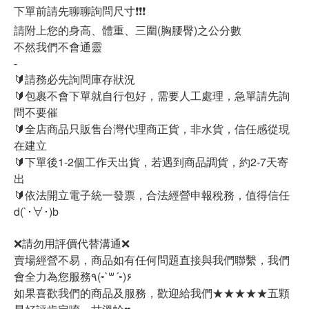
下單前請先聊聊詢問尺寸❗❗❗
請附上您的身高、體重、三圍(胸腰臀)之公分數
不然我們不會通靈
-
🔰請務必先詢問庫存狀況
🔰包裹不會下單就自行包好，需要人工處理，急單請先詢
問不要催
🔰全店商品只販售台灣代理商正貨，非水貨，信任感從現
在建立
🔰下單後1-2個工作天出貨，若遇到商品調貨，約2-7天寄
出
🔰依法開立電子統一發票，合法經營申報稅務，值得信任
d(`･∀･)b
❌請勿用評價代替溝通❌
賣場經營不易，商品如有任何問題直接與我們聯繫，我們
會全力為您服務٩(◦`꒳´◦)۶
如果喜歡我們的商品及服務，歡迎給我們★★★★★五顆