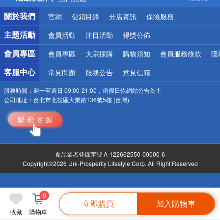
銀行優惠
關於我們
官網
促銷目錄
分店資訊
保險服務
偏遠地區配送
詐騙網頁！請小心！
主題活動
會員活動
注目活動
得獎公佈
會員專區
會員專區
大宗採購
購物須知
會員服務條款
隱
客服中心
常見問題
服務公告
意見信箱
服務時間：
週一至週日 09:00-21:00，例假日依網站公告為主
公司地址：
台北市北投區大業路136號5樓 (台灣)
食品業者登錄字號 A-122662550-00000-6
Copyright©2026 Uni-Prosperity Lifestyle Corp. All Right Reserved
0
立即購買
加入購物車
收藏
購物車