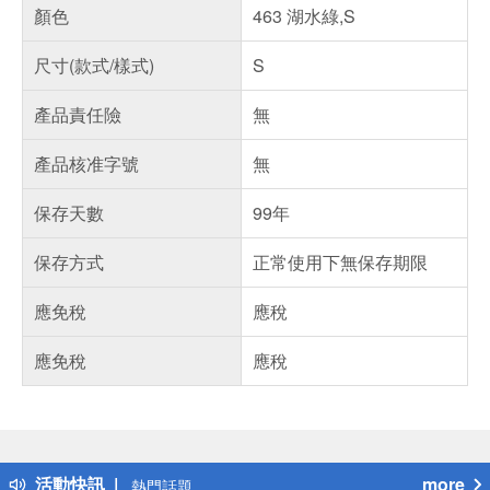
顏色
463 湖水綠,S
尺寸(款式/樣式)
S
產品責任險
無
產品核准字號
無
保存天數
99年
保存方式
正常使用下無保存期限
應免稅
應稅
應免稅
應稅
偏遠地區配送
詐騙網頁！請小心！
得獎公告
活動快訊
more
熱門話題