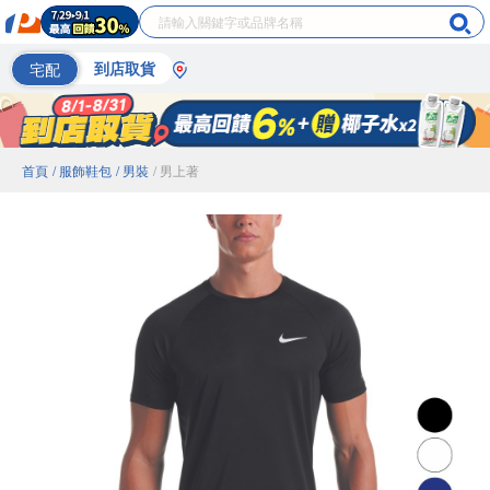
宅配
到店取貨
首頁
/ 服飾鞋包
/ 男裝
/ 男上著