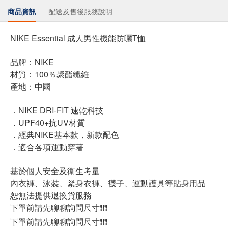
商品資訊
配送及售後服務說明
NIKE Essential 成人男性機能防曬T恤
品牌：NIKE
材質：100％聚酯纖維
產地：中國
．NIKE DRI-FIT 速乾科技
．UPF40+抗UV材質
．經典NIKE基本款，新款配色
．適合各項運動穿著
基於個人安全及衛生考量
內衣褲、泳裝、緊身衣褲、襪子、運動護具等貼身用品
恕無法提供退換貨服務
下單前請先聊聊詢問尺寸❗❗❗
下單前請先聊聊詢問尺寸❗❗❗