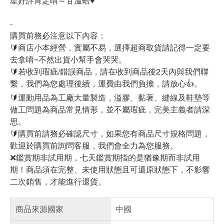
星好評肯定唷～甘溫蛤♥
-
購買前務必注意以下內容：
🔰商店小本經營，實屬不易，選擇超商取貨請記得一定要
去拿唷~不然出貨小幫手會哭哭。
🔰若收到瑕疵/錯誤商品，請在收到商品後2天內與我們聯
繫，我們為您處理後續，運費由我們負擔，請放心👍。
🔰運動用品為工廠大量製造，溢膠、黏著、縫線及鞋墊等
做工問題為商品常見情形，並不屬瑕疵，完美主義者請深
思。
🔰購買前請務必確認尺寸，如果您有商品尺寸規格問題，
歡迎於購買前詢問客服，我們會全力為您服務。
❌鑑賞期非試用期，七天鑑賞期指的是猶豫期而非試用
期！商品須在完整、未使用狀態且可還原狀態下，不影響
二次銷售，才能進行退貨。
商品來源國家
中國