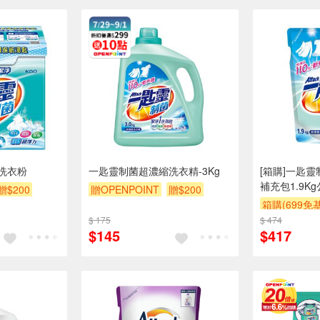
洗衣粉
一匙靈制菌超濃縮洗衣精-3Kg
[箱購]一匙
補充包1.9Kg
贈$200
贈OPENPOINT
贈$200
箱購(699免
$ 175
$ 474
$145
$417