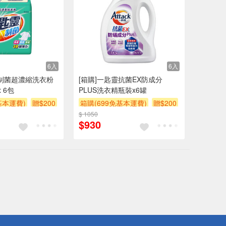
6入
6入
靈制菌超濃縮洗衣粉
[箱購]一匙靈抗菌EX防成分
 6包
PLUS洗衣精瓶裝x6罐
基本運費)
贈$200
箱購(699免基本運費)
贈$200
$ 1050
$930