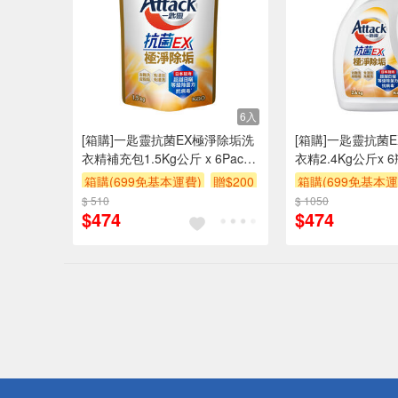
6入
[箱購]一匙靈抗菌EX極淨除垢洗
[箱購]一匙靈抗菌
衣精補充包1.5Kg公斤 x 6Pack
衣精2.4Kg公斤x 6
包/箱
箱購(699免基本運費)
贈$200
箱購(699免基本運
$ 510
$ 1050
$474
$474
偏遠地區配
詐騙網頁！