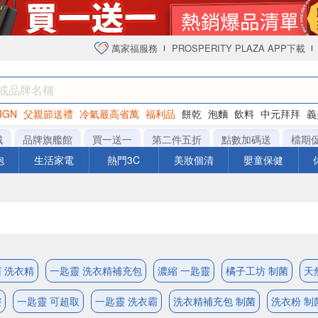
萬家福服務
PROSPERITY PLAZA APP下載
IGN
父親節送禮
冷氣最高省萬
福利品
餅乾
泡麵
飲料
中元拜拜
義
衛生紙
城
品牌旗艦館
買一送一
第二件五折
點數加碼送
檔期
泡
生活家電
熱門3C
美妝個清
嬰童保健
 洗衣精
一匙靈 洗衣精補充包
濃縮 一匙靈
橘子工坊 制菌
天
靈
一匙靈 可超取
一匙靈 洗衣霸
洗衣精補充包 制菌
洗衣粉 制