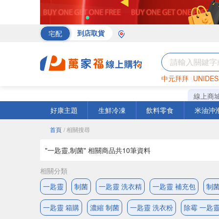
宅配
到店取貨
中元拜拜
UNIDES
海苔
巧克力
罐頭
線上商
好康主題
生鮮冷凍
飲料零食
米油沖
首頁
/ 相關搜尋
"一匙靈,制菌" 相關商品共
10
筆資料
相關分類
一匙靈
制菌
一匙靈 洗衣精
一匙靈 補充包
制菌
一匙靈 箱購
濃縮 制菌
一匙靈 洗衣粉
除霉 一匙