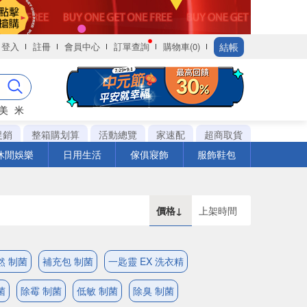
結帳
登入
註冊
會員中心
訂單查詢
購物車(0)
美
米
促銷
整箱購划算
活動總覽
家速配
超商取貨
休閒娛樂
日用生活
傢俱寢飾
服飾鞋包
價格↓
上架時間
然 制菌
補充包 制菌
一匙靈 EX 洗衣精
菌
除霉 制菌
低敏 制菌
除臭 制菌