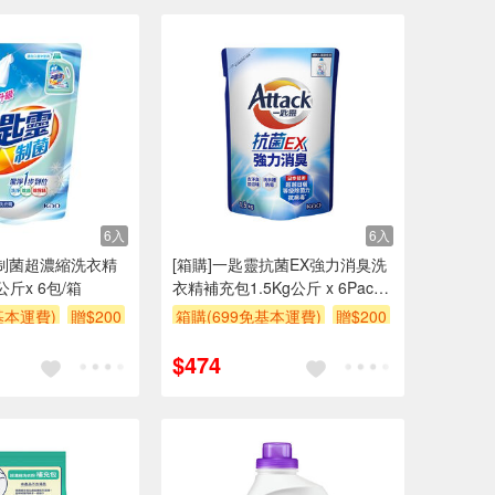
6入
6入
靈制菌超濃縮洗衣精
[箱購]一匙靈抗菌EX強力消臭洗
公斤x 6包/箱
衣精補充包1.5Kg公斤 x 6Pack
包/箱
基本運費)
贈$200
箱購(699免基本運費)
贈$200
$474