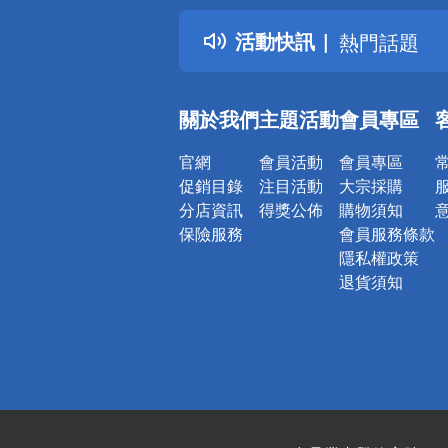
得獎公告
活動快訊
熱門話題
銀行優惠
偏遠地區配
關於我們
主題活動
會員專區
詐騙網頁！
官網
會員活動
會員專區
促銷目錄
注目活動
大宗採購
分店資訊
得獎公佈
購物須知
保險服務
會員服務條款
隱私權政策
退貨須知