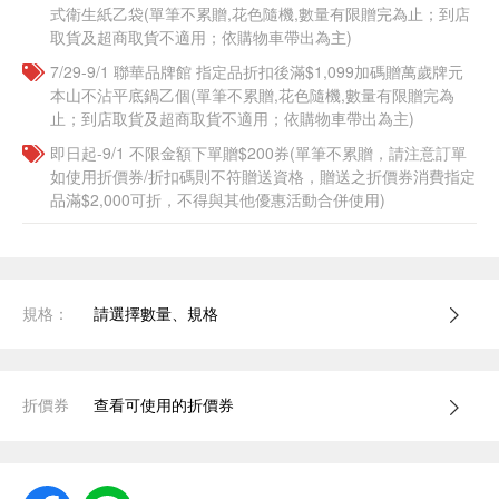
式衛生紙乙袋(單筆不累贈,花色隨機,數量有限贈完為止；到店
取貨及超商取貨不適用；依購物車帶出為主)​​
7/29-9/1 聯華品牌館 指定品折扣後滿$1,099加碼贈萬歲牌元
本山不沾平底鍋乙個(單筆不累贈,花色隨機,數量有限贈完為
止；到店取貨及超商取貨不適用；依購物車帶出為主)​​
即日起-9/1 不限金額下單贈$200券(單筆不累贈，請注意訂單
如使用折價券/折扣碼則不符贈送資格，贈送之折價券消費指定
品滿$2,000可折，不得與其他優惠活動合併使用)
規格：
請選擇數量、規格
折價券
查看可使用的折價券