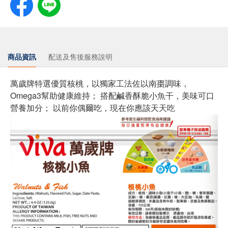
商品資訊
配送及售後服務說明
萬歲牌特選優質核桃，以獨家工法佐以南棗調味，
Omega3幫助健康維持； 搭配鹹香酥脆小魚干，美味可口
營養加分； 以前你偶爾吃，現在你應該天天吃