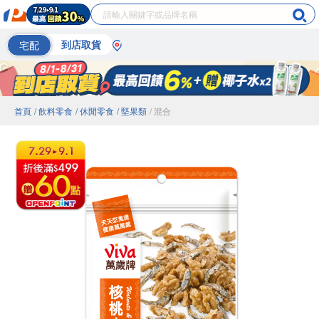
宅配
到店取貨
首頁
/ 飲料零食
/ 休閒零食
/ 堅果類
/ 混合