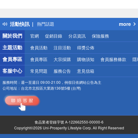
偏遠地區配送
詐騙網頁！請小心！
得獎公告
活動快訊
more
熱門話題
銀行優惠
關於我們
官網
促銷目錄
分店資訊
保險服務
偏遠地區配送
詐騙網頁！請小心！
主題活動
會員活動
注目活動
得獎公佈
會員專區
會員專區
大宗採購
購物須知
會員服務條款
隱
客服中心
常見問題
服務公告
意見信箱
服務時間：
週一至週日 09:00-21:00，例假日依網站公告為主
公司地址：
台北市北投區大業路136號5樓 (台灣)
食品業者登錄字號 A-122662550-00000-6
Copyright©2026 Uni-Prosperity Lifestyle Corp. All Right Reserved