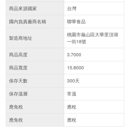
商品來源國家
台灣
國內負責廠商名稱
聯華食品
桃園市龜山區大華里頂湖
製造商地址
一街18號
商品高度
3.7000
商品寬度
15.8000
保存天數
300天
保存溫層
常溫
應免稅
應稅
應免稅
應稅