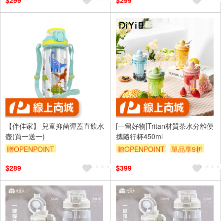
$299
$299
【伴佳家】 兒童抑菌彈蓋直飲水
[一留好物]Tritan材質茶水分離便
壺(買一送一)
攜隨行杯450ml
贈OPENPOINT
贈OPENPOINT
單品享9折
$289
$399