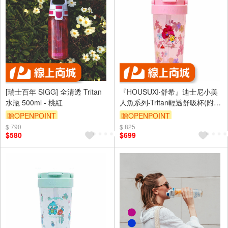
[瑞士百年 SIGG] 全清透 Tritan
『HOUSUXI‧舒希』迪士尼小美
水瓶 500ml - 桃紅
人魚系列-Tritan輕透舒吸杯(附彈
跳吸管)760ml(A3)
贈OPENPOINT
贈OPENPOINT
$ 790
$ 825
$580
$699