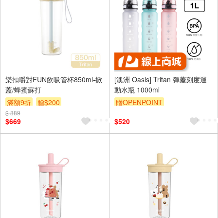
樂扣嚼對FUN飲吸管杯850ml-掀
[澳洲 Oasis] Tritan 彈蓋刻度運
蓋/蜂蜜蘇打
動水瓶 1000ml
滿額9折
贈$200
贈OPENPOINT
$ 889
$669
$520