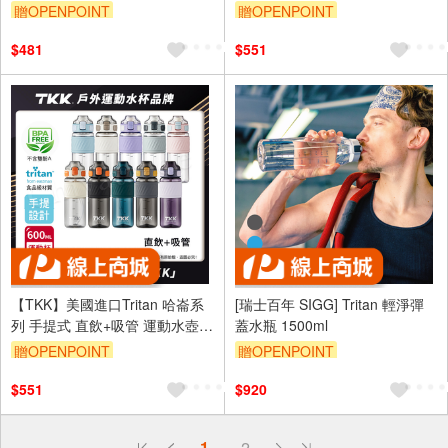
550ML(直飲口設計)-任選色
600ML(附提帶)-任選色
贈OPENPOINT
贈OPENPOINT
$481
$551
【TKK】美國進口Tritan 哈崙系
[瑞士百年 SIGG] Tritan 輕淨彈
列 手提式 直飲+吸管 運動水壺
蓋水瓶 1500ml
隨身杯 600ML-任選色
贈OPENPOINT
贈OPENPOINT
$551
$920
偏遠地區配送
1
2