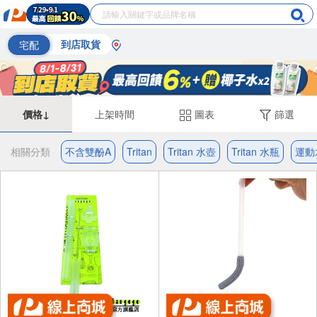
宅配
到店取貨
價格↓
上架時間
圖表
篩選
相關分類
不含雙酚A
Tritan
Tritan 水壺
Tritan 水瓶
運動水