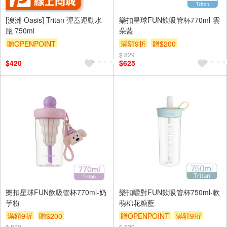
[澳洲 Oasis] Tritan 彈蓋運動水
樂扣星球FUN飲吸管杯770ml-雲
瓶 750ml
朵藍
贈OPENPOINT
滿額9折
贈$200
$ 829
$420
$625
樂扣星球FUN飲吸管杯770ml-奶
樂扣嚼對FUN飲吸管杯750ml-軟
芋粉
萌棉花糖藍
滿額9折
贈$200
贈OPENPOINT
滿額9折
$ 829
$ 829