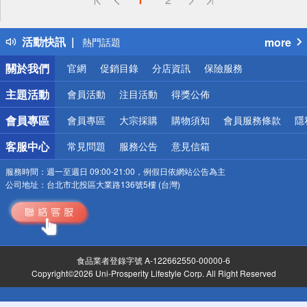
詐騙網頁！請小心！
得獎公告
活動快訊
more
熱門話題
銀行優惠
關於我們
官網
促銷目錄
分店資訊
保險服務
偏遠地區配送
詐騙網頁！請小心！
主題活動
會員活動
注目活動
得獎公佈
會員專區
會員專區
大宗採購
購物須知
會員服務條款
隱
客服中心
常見問題
服務公告
意見信箱
服務時間：
週一至週日 09:00-21:00，例假日依網站公告為主
公司地址：
台北市北投區大業路136號5樓 (台灣)
食品業者登錄字號 A-122662550-00000-6
Copyright©2026 Uni-Prosperity Lifestyle Corp. All Right Reserved