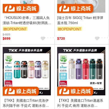
『HOUSUXI‧舒希』三麗鷗人魚
[瑞士百年 SIGG] Tritan 輕淨彈
漢頓-Tritan輕透舒吸杯(附彈跳吸
蓋水瓶 750ml
管)760ml(A3)
贈OPENPOINT
贈OPENPOINT
$ 825
$699
$720
【TKK】美國進口Tritan克洛伊
【TKK】美國進口Tritan邁越系
系列隨手杯 手提式 運動水壺
列 手提式 兩用 運動水壺