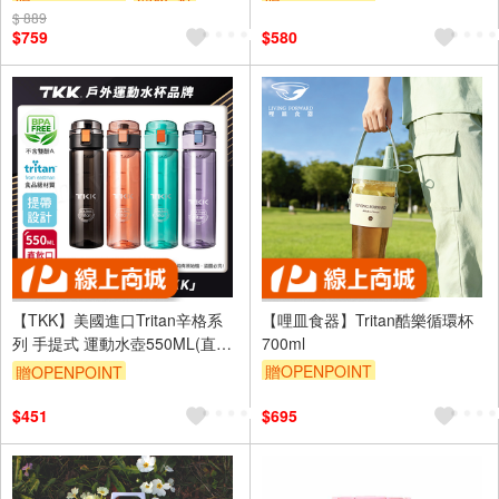
$ 889
贈$200
$759
$580
【TKK】美國進口Tritan辛格系
【哩皿食器】Tritan酷樂循環杯
列 手提式 運動水壺550ML(直飲
700ml
口設計)-任選色
贈OPENPOINT
贈OPENPOINT
$451
$695