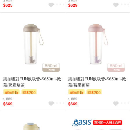
贈$200
$625
$629
樂扣嚼對FUN飲吸管杯850ml-掀
樂扣嚼對FUN飲吸管杯850ml-掀
蓋/奶霜焙茶
蓋/莓果葡萄
滿額9折
贈$200
滿額9折
贈$200
$ 889
$ 889
$669
$669